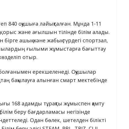
п 840 оқушыға лайықталған. Мұнда 1-11
, орыс және ағылшын тілінде білім алады.
 бірге ашық және жабық түрдегі спортзал,
Оқушылардың ғылыми жұмыстарға бағыттау
көзделіп отыр.
п болғанымен ерекшеленеді. Оқушылар
гі қатаң бақылауға алынған смарт мектебінде
лығы 168 адамды тұрақты жұмыспен қамту
білім беру бағдарламасы негізінде
індеттеледі. Одан бөлек, шетелден білікті
лім беру әдісі STEAM, PBL, TRIZ, CLIL