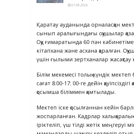
07.08.2026
Қаратау ауданында орналасқан мекте
сынып аралығындағы оқушылар қазақ
Оқу ғимаратында 60 пән кабинетімен
кітапхана және асхана қаралған. 
үшін ғылыми зертханалар жасақтау 
Білім мекемесі толық күндік мекте
сағат 8:00-17: 00-ге дейін қауіпсізді
қосымша біліммен қамтылады.
Мектеп іске қосылғаннан кейін бар
жоспарланған. Кадрлар халықаралық 
іріктеліп, үш тілді жетік меңгеруі м
мамандарды шақыру көзделіп отыр. Бі