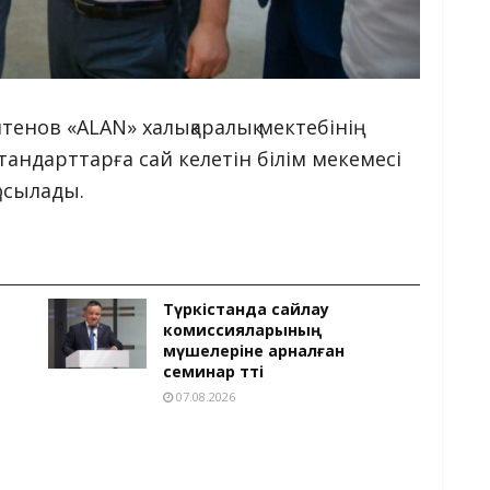
енов «ALAN» халықаралық мектебінің
тандарттарға сай келетін білім мекемесі
осылады.
Түркістанда сайлау
комиссияларының
мүшелеріне арналған
семинар өтті
07.08.2026