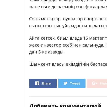
және өзге де әлемнің озық бағдарла
Сонымен қатар, оқушылар спорт пе
сыныптан тыс ұйымдастырылатын і
Айта кетсек, биыл қалада 16 мектепт
жеке инвестор есебінен салынуда.
дан 5-ке азаяды.
Шымкент қаласы әкімдігінің баспасө
Share
Tweet
Sha
Добавить комментарий