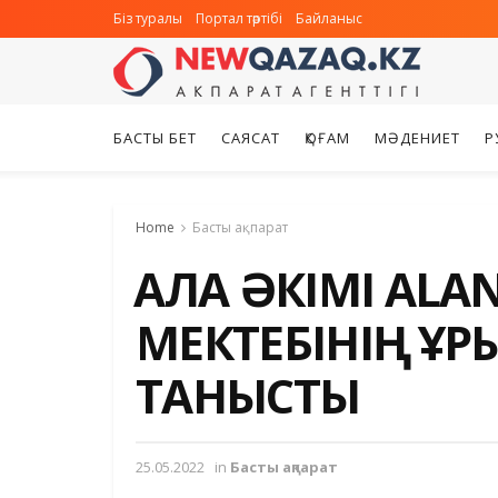
Біз туралы
Портал тәртібі
Байланыс
БАСТЫ БЕТ
САЯСАТ
ҚОҒАМ
МӘДЕНИЕТ
Р
Home
Басты ақпарат
ҚАЛА ӘКІМІ ALA
МЕКТЕБІНІҢ Қ
ТАНЫСТЫ
25.05.2022
in
Басты ақпарат