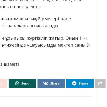
масына негізделген.
н шығармашылық үйірмелері және
с-шараларға қатыса алады.
ің құрылысы жүргізіліп жатыр. Оның 11-і
 Нәтижесінде үшауысымды мектеп саны 9-
з қызметі
re
Send
Share
Share