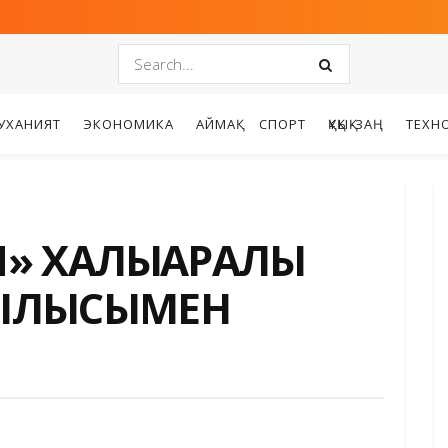
УХАНИЯТ
ЭКОНОМИКА
АЙМАҚ
СПОРТ
ҚҰҚЫҚ-ЗАҢ
ТЕХН
N» ХАЛЫҚАРАЛЫҚ
ҰРЫЛЫСЫМЕН