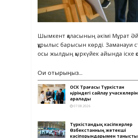
Шымкент қаласының әкімі Мұрат Әйт
құрылыс барысын көрді. Заманауи с
осы жылдың қыркүйек айында іске қ
Оқи отырыңыз...
ОСК Төрағасы Түркістан
өңіріндегі сайлау учаскелерін
аралады
07.08.2026
Түркістандық кәсіпкерлер
Өзбекстанның жетекші
кәсіпорындарымен танысты