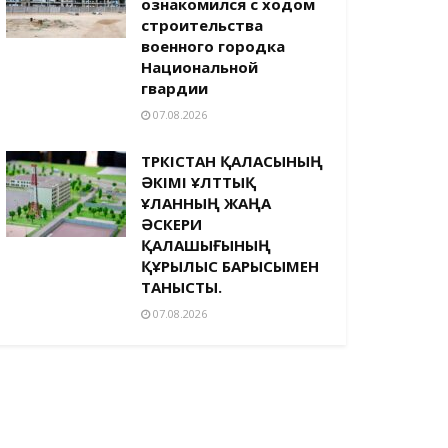
ознакомился с ходом
строительства
военного городка
Национальной
гвардии
07.08.2026
ТҮРКІСТАН ҚАЛАСЫНЫҢ
ӘКІМІ ҰЛТТЫҚ
ҰЛАННЫҢ ЖАҢА
ӘСКЕРИ
ҚАЛАШЫҒЫНЫҢ
ҚҰРЫЛЫС БАРЫСЫМЕН
ТАНЫСТЫ.
07.08.2026