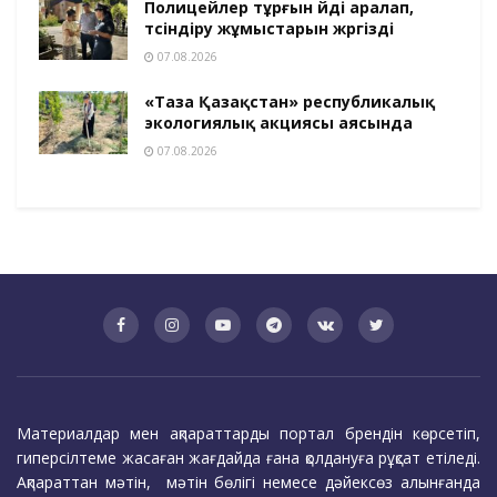
Полицейлер тұрғын үйді аралап,
түсіндіру жұмыстарын жүргізді
07.08.2026
«Таза Қазақстан» республикалық
экологиялық акциясы аясында
07.08.2026
Материалдар мен ақпараттарды портал брендін көрсетіп,
гиперсілтеме жасаған жағдайда ғана қолдануға рұқсат етіледі.
Ақпараттан мәтін, мәтін бөлігі немесе дәйексөз алынғанда