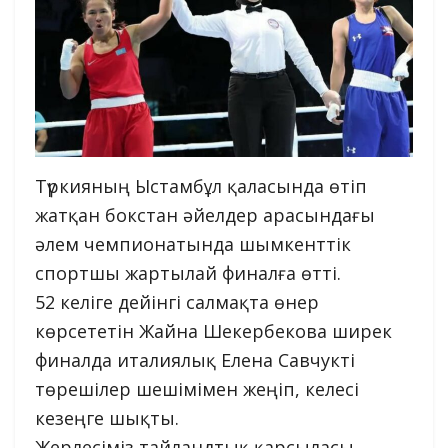
Түркияның Ыстамбұл қаласында өтіп
жатқан бокстан әйелдер арасындағы
әлем чемпионатында шымкенттік
спортшы жартылай финалға өтті.
52 келіге дейінгі салмақта өнер
көрсететін Жайна Шекербекова ширек
финалда италиялық Елена Савчукті
төрешілер шешімімен жеңіп, келесі
кезеңге шықты.
Жерлесіміз тайландтық қарсыласы