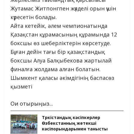
Жутамас Житпонгпен жүлделі орын үшін
күресетін болады.
Айта кетейік, әлем чемпионатында
Қазақстан құрамасының құрамында 12
боксшы өз шеберліктерін көрсетуде.
Бұған дейін тағы бір қазақстандық
боксшы Алуа Балқыбекова жартылай
финалға жолдама алған болатын.
Шымкент қаласы әкімдігінің баспасөз
қызметі
Оқи отырыңыз...
Түркістандық кәсіпкерлер
Өзбекстанның жетекші
кәсіпорындарымен танысты