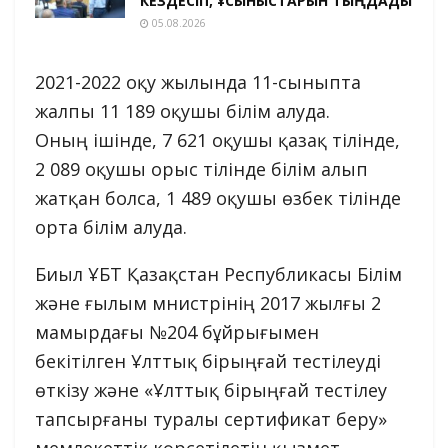
КЕЗДЕСІП, ҰСЫНЫСТАРЫН ТЫҢДАДЫ
05.08.2026
2021-2022 оқу жылында 11-сыныпта
жалпы 11 189 оқушы білім алуда.
Оның ішінде, 7 621 оқушы қазақ тілінде,
2 089 оқушы орыс тілінде білім алып
жатқан болса, 1 489 оқушы өзбек тілінде
орта білім алуда.
Биыл ҰБТ Қазақстан Республикасы Білім
және ғылым мнистрінің 2017 жылғы 2
мамырдағы №204 бұйрығымен
бекітілген Ұлттық бірыңғай тестілеуді
өткізу және «Ұлттық бірыңғай тестілеу
тапсырғаны туралы сертификат беру»