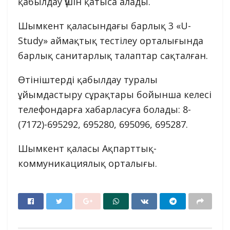
қабылдау үшін қатыса алады.
Шымкент қаласындағы барлық 3 «U-
Study» аймақтық тестілеу орталығында
барлық санитарлық талаптар сақталған.
Өтініштерді қабылдау туралы
ұйымдастыру сұрақтары бойынша келесі
телефондарға хабарласуға болады: 8-
(7172)-695292, 695280, 695096, 695287.
Шымкент қаласы Ақпарттық-
коммуникациялық орталығы.