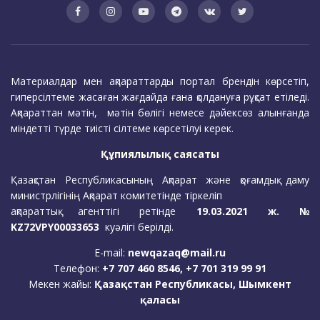
Материалдар мен ақпараттарды портал брендін көрсетіп,
гиперсілтеме жасаған жағдайда ғана қолдануға рұқсат етіледі.
Ақпараттан мәтін, мәтін бөлігі немесе дәйексөз алынғанда
міндетті түрде тиісті сілтеме көрсетілуі керек.
Құпиялылық саясаты
Қазақстан Республикасының Ақпарат және қоғамдық даму
министрлігінің Ақпарат комитетінде тіркеліп
ақпараттық агенттігі ретінде
19.03.2021 ж. №
KZ72VPY00033653
куәлігі берілді.
E-mail:
newqazaq@mail.ru
Телефон:
+7 707 460 8546, +7 701 319 99 91
Мекен жайы:
Қазақстан Республикасы, Шымкент
қаласы