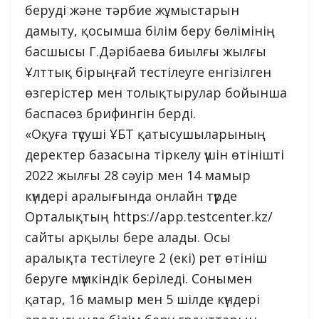
беруді және тәрбие жұмыстарын
дамыту, қосымша білім беру бөлімінің
басшысы Г.Дәрібаева биылғы жылғы
Ұлттық бірыңғай тестілеуге енгізілген
өзгерістер мен толықтырулар бойынша
баспасөз брифингін берді.
«Оқуға түсуші ҰБТ қатысушыларының
деректер базасына тіркелу үшін өтінішті
2022 жылғы 28 сәуір мен 14 мамыр
күндері аралығында онлайн түрде
Орталықтың https://app.testcenter.kz/
сайты арқылы бере алады. Осы
аралықта тестілеуге 2 (екі) рет өтініш
беруге мүмкіндік беріледі. Сонымен
қатар, 16 мамыр мен 5 шілде күндері