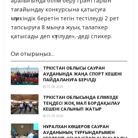
аралығында білім беру гранттарын
тағайындау конкурсына қатысуға
мүмкіндік беретін тегін тестілеуді 2 рет
тапсыруға 8 мыңға жуық талапкер
қатысады деп күтілуде»,-деді спикер.
Оқи отырыңыз...
ТҮРКІСТАН ОБЛЫСЫ САУРАН
АУДАНЫНДА ЖАҢА СПОРТ КЕШЕНІ
ПАЙДАЛАНУҒА БЕРІЛДІ
05.08.2026
ТҮРКІСТАН ОБЛЫСЫНДА ЕЛІМІЗДЕ
ТЕҢДЕСІ ЖОҚ МАЛ БОРДАҚЫЛАУ
КЕШЕНІ САЛЫНЫП ЖАТЫР
05.08.2026
НҰРАЛХАН КӨШЕРОВ САУРАН
АУДАНЫНЫҢ ТҰРҒЫНДАРЫМЕН