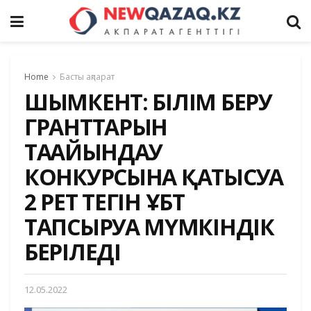
Home
Басты ақпарат
ШЫМКЕНТ: БІЛІМ БЕРУ
ГРАНТТАРЫН
ТАҒАЙЫНДАУ
КОНКУРСЫНА ҚАТЫСУҒА
2 РЕТ ТЕГІН ҰБТ
ТАПСЫРУҒА МҮМКІНДІК
БЕРІЛЕДІ
12.05.2022