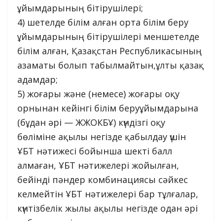
ұйымдарының бітірушілері;
4) шетелде білім алған орта білім беру
ұйымдарының бітірушілері меншетелде
білім алған, Қазақстан Республикасының
азаматы болып табылмайтын,ұлты қазақ
адамдар;
5) жоғары және (немесе) жоғары оқу
орнынан кейінгі білім беруұйымдарына
(бұдан әрі — ЖЖОКБҰ) күндізгі оқу
бөліміне ақылы негізде қабылдау үшін
ҰБТ нәтижесі бойынша шекті балл
алмаған, ҰБТ нәтижелері жойылған,
бейінді пәндер комбинациясы сәйкес
келмейтін ҰБТ нәтижелері бар тұлғалар,
күнтізбелік жылы ақылы негізде одан әрі