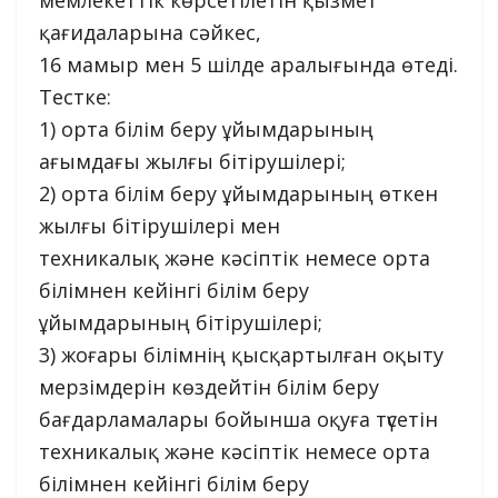
мемлекеттік көрсетілетін қызмет
қағидаларына сәйкес,
16 мамыр мен 5 шілде аралығында өтеді.
Тестке:
1) орта білім беру ұйымдарының
ағымдағы жылғы бітірушілері;
2) орта білім беру ұйымдарының өткен
жылғы бітірушілері мен
техникалық және кәсіптік немесе орта
білімнен кейінгі білім беру
ұйымдарының бітірушілері;
3) жоғары білімнің қысқартылған оқыту
мерзімдерін көздейтін білім беру
бағдарламалары бойынша оқуға түсетін
техникалық және кәсіптік немесе орта
білімнен кейінгі білім беру