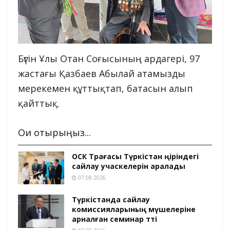
Бүгін Ұлы Отан Соғысының ардагері, 97
жастағы Қазбаев Абылай атамызды
мерекемен құттықтап, батасын алып
қайттық.
Оқи отырыңыз...
ОСК Төрағасы Түркістан өңіріндегі
сайлау учаскелерін аралады
07.08.2026
Түркістанда сайлау
комиссияларының мүшелеріне
арналған семинар өтті