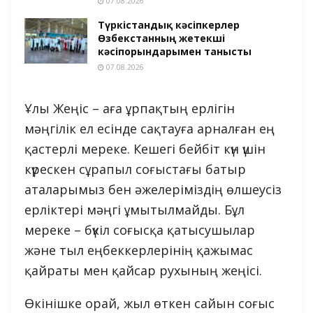
07.08.2026
Түркістандық кәсіпкерлер
Өзбекстанның жетекші
кәсіпорындарымен танысты
07.08.2026
Ұлы Жеңіс – аға ұрпақтың ерлігін
мәңгілік ел есінде сақтауға арналған ең
қастерлі мереке. Кешегі бейбіт күн үшін
күрескен сұрапыл соғыстағы батыр
аталарымыз бен әжелеріміздің өлшеусіз
ерліктері мәңгі ұмытылмайды. Бұл
мереке – бүкіл соғысқа қатысушылар
және тыл еңбеккерлерінің қажымас
қайраты мен қайсар рухының жеңісі.
Өкінішке орай, жыл өткен сайын соғыс