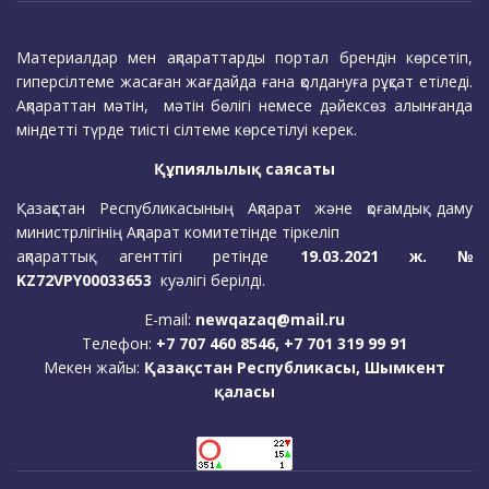
Материалдар мен ақпараттарды портал брендін көрсетіп,
гиперсілтеме жасаған жағдайда ғана қолдануға рұқсат етіледі.
Ақпараттан мәтін, мәтін бөлігі немесе дәйексөз алынғанда
міндетті түрде тиісті сілтеме көрсетілуі керек.
Құпиялылық саясаты
Қазақстан Республикасының Ақпарат және қоғамдық даму
министрлігінің Ақпарат комитетінде тіркеліп
ақпараттық агенттігі ретінде
19.03.2021 ж. №
KZ72VPY00033653
куәлігі берілді.
E-mail:
newqazaq@mail.ru
Телефон:
+7 707 460 8546, +7 701 319 99 91
Мекен жайы:
Қазақстан Республикасы, Шымкент
қаласы