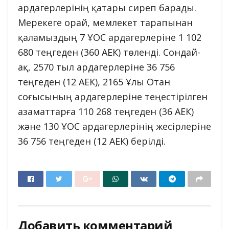
ардагерлерінің қатары сиреп барады.
Мерекеге орай, мемлекет тарапынан
қаламыздың 7 ҰОС ардагерлеріне 1 102
680 теңгеден (360 АЕК) төленді. Сондай-
ақ, 2570 тыл ардагерлеріне 36 756
теңгеден (12 АЕК), 2165 Ұлы Отан
cоғысының ардагерлеріне теңестірілген
азаматтарға 110 268 теңгеден (36 АЕК)
және 130 ҰОС ардагерлерінің жесірлеріне
36 756 теңгеден (12 АЕК) берілді.
Добавить комментарий