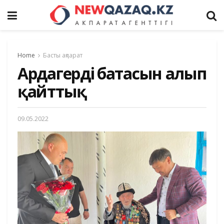
Home
Басты ақпарат
Ардагердің батасын алып
қайттық
09.05.2022