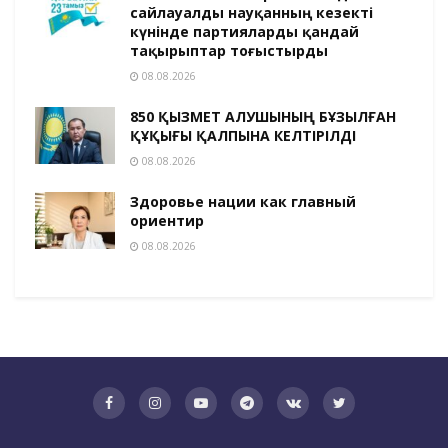
сайлауалды науқанның кезекті
күнінде партияларды қандай
тақырыптар тоғыстырды
08.08.2026
850 ҚЫЗМЕТ АЛУШЫНЫҢ БҰЗЫЛҒАН
ҚҰҚЫҒЫ ҚАЛПЫНА КЕЛТІРІЛДІ
08.08.2026
Здоровье нации как главный
ориентир
08.08.2026