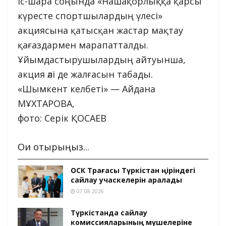
Іс-шара соңында «Нашақорлыққа қарсы
күресте спортшылардың үлесі»
акциясына қатысқан жастар мақтау
қағаздармен марапатталды.
Ұйымдастырушылардың айтуынша,
акция әлі де жалғасын табады.
«Шымкент келбеті» — Айдана
МҰХТАРОВА,
фото: Серік ҚОСАЕВ
Оқи отырыңыз...
ОСК Төрағасы Түркістан өңіріндегі
сайлау учаскелерін аралады
07.08.2026
Түркістанда сайлау
комиссияларының мүшелеріне