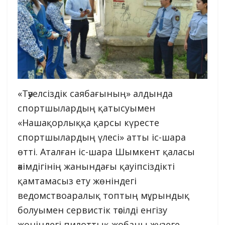
«Тәуелсіздік саябағының» алдында
спортшылардың қатысуымен
«Нашақорлыққа қарсы күресте
спортшылардың үлесі» атты іс-шара
өтті. Аталған іс-шара Шымкент қаласы
әкімдігінің жанындағы қауіпсіздікті
қамтамасыз ету жөніндегі
ведомствоаралық топтың мұрындық
болуымен сервистік тәсілді енгізу
жөніндегі пилоттық жобаны жүзеге