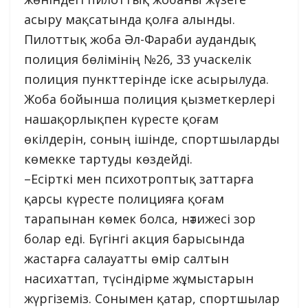
асыру мақсатында қолға алынды.
Пилоттық жоба Әл-Фараби аудандық
полиция бөлімінің №26, 33 учаскелік
полиция пункттерінде іске асырылуда.
Жоба бойынша полиция қызметкерлері
нашақорлықпен күресте қоғам
өкілдерін, соның ішінде, спортшыларды
көмекке тартуды көздейді.
–Есірткі мен психотроптық заттарға
қарсы күресте полицияға қоғам
тарапынан көмек болса, нәтижесі зор
болар еді. Бүгінгі акция барысында
жастарға салауатты өмір салтын
насихаттап, түсіндірме жұмыстарын
жүргіземіз. Сонымен қатар, спортшылар