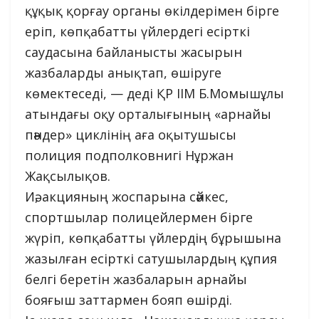
құқық қорғау органы өкілдерімен бірге
еріп, көпқабатты үйлердегі есірткі
саудасына байланысты жасырын
жазбаларды анықтап, өшіруге
көмектеседі, — деді ҚР ІІМ Б.Момышұлы
атындағы оқу орталығының «арнайы
пәндер» циклінің аға оқытушысы
полиция подполковнигі Нұржан
Жақсылықов.
Иә, акцияның жоспарына сәйкес,
спортшылар полицейлермен бірге
жүріп, көпқабатты үйлердің бұрышына
жазылған есірткі сатушылардың құпия
белгі беретін жазбаларын арнайы
бояғыш заттармен бояп өшірді.