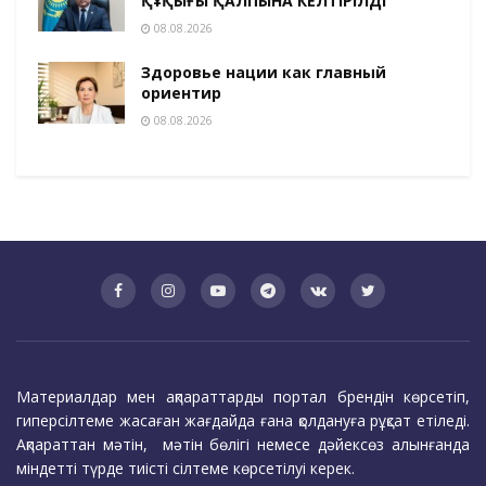
ҚҰҚЫҒЫ ҚАЛПЫНА КЕЛТІРІЛДІ
08.08.2026
Здоровье нации как главный
ориентир
08.08.2026
Материалдар мен ақпараттарды портал брендін көрсетіп,
гиперсілтеме жасаған жағдайда ғана қолдануға рұқсат етіледі.
Ақпараттан мәтін, мәтін бөлігі немесе дәйексөз алынғанда
міндетті түрде тиісті сілтеме көрсетілуі керек.