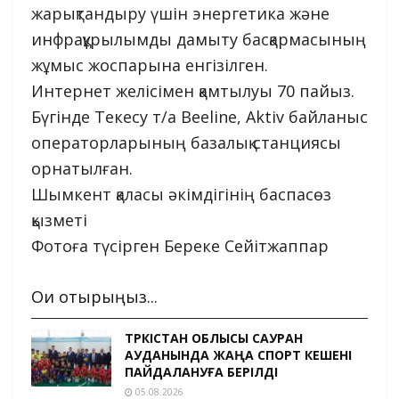
жарықтандыру үшін энергетика және
инфрақұрылымды дамыту басқармасының
жұмыс жоспарына енгізілген.
Интернет желісімен қамтылуы 70 пайыз.
Бүгінде Текесу т/а Beеline, Aktiv байланыс
операторларының базалық станциясы
орнатылған.
Шымкент қаласы әкімдігінің баспасөз
қызметі
Фотоға түсірген Береке Сейітжаппар
Оқи отырыңыз...
ТҮРКІСТАН ОБЛЫСЫ САУРАН
АУДАНЫНДА ЖАҢА СПОРТ КЕШЕНІ
ПАЙДАЛАНУҒА БЕРІЛДІ
05.08.2026