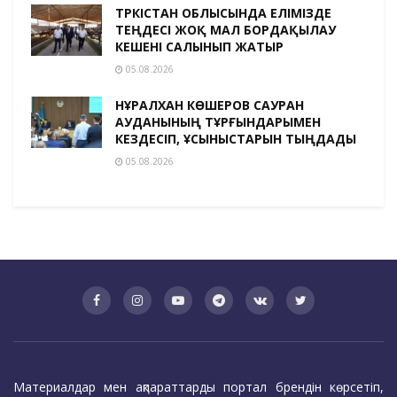
ТҮРКІСТАН ОБЛЫСЫНДА ЕЛІМІЗДЕ
ТЕҢДЕСІ ЖОҚ МАЛ БОРДАҚЫЛАУ
КЕШЕНІ САЛЫНЫП ЖАТЫР
05.08.2026
НҰРАЛХАН КӨШЕРОВ САУРАН
АУДАНЫНЫҢ ТҰРҒЫНДАРЫМЕН
КЕЗДЕСІП, ҰСЫНЫСТАРЫН ТЫҢДАДЫ
05.08.2026
Материалдар мен ақпараттарды портал брендін көрсетіп,