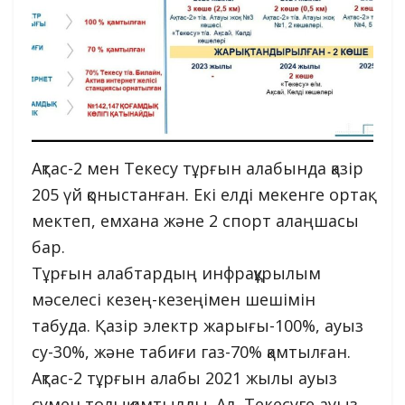
Ақтас-2 мен Текесу тұрғын алабында қазір
205 үй қоныстанған. Екі елді мекенге ортақ
мектеп, емхана және 2 спорт алаңшасы
бар.
Тұрғын алабтардың инфрақұрылым
мәселесі кезең-кезеңімен шешімін
табуда. Қазір электр жарығы-100%, ауыз
су-30%, және табиғи газ-70% қамтылған.
Ақтас-2 тұрғын алабы 2021 жылы ауыз
сумен толық қамтылды. Ал, Текесуге ауыз