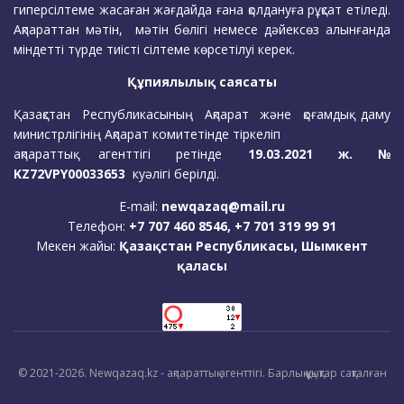
гиперсілтеме жасаған жағдайда ғана қолдануға рұқсат етіледі.
Ақпараттан мәтін, мәтін бөлігі немесе дәйексөз алынғанда
міндетті түрде тиісті сілтеме көрсетілуі керек.
Құпиялылық саясаты
Қазақстан Республикасының Ақпарат және қоғамдық даму
министрлігінің Ақпарат комитетінде тіркеліп
ақпараттық агенттігі ретінде
19.03.2021 ж. №
KZ72VPY00033653
куәлігі берілді.
E-mail:
newqazaq@mail.ru
Телефон:
+7 707 460 8546, +7 701 319 99 91
Мекен жайы:
Қазақстан Республикасы, Шымкент
қаласы
© 2021-2026. Newqazaq.kz - ақпараттық агенттігі. Барлық құқықтар сақталған