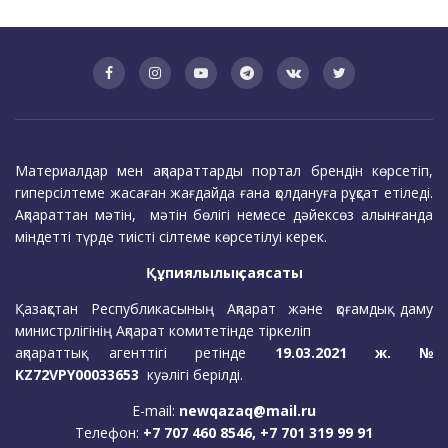
Материалдар мен ақпараттарды портал брендін көрсетіп,
гиперсілтеме жасаған жағдайда ғана қолдануға рұқсат етіледі.
Ақпараттан мәтін, мәтін бөлігі немесе дәйексөз алынғанда
міндетті түрде тиісті сілтеме көрсетілуі керек.
Құпиялылық саясаты
Қазақстан Республикасының Ақпарат және қоғамдық даму
министрлігінің Ақпарат комитетінде тіркеліп
ақпараттық агенттігі ретінде
19.03.2021 ж. №
KZ72VPY00033653
куәлігі берілді.
E-mail:
newqazaq@mail.ru
Телефон:
+7 707 460 8546, +7 701 319 99 91