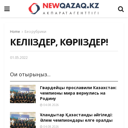
Home
Без рубрики
КЕЛІҢІЗДЕР, КӨРІҢІЗДЕР!
01.05.2022
Оқи отырыңыз...
Гвардейцы прославили Казахстан:
чемпионы мира вернулись на
Родину
04.08.2026
Ұландықтар Қазақстанды әйгіледі:
Әлем чемпиондары елге оралды
04.08.2026