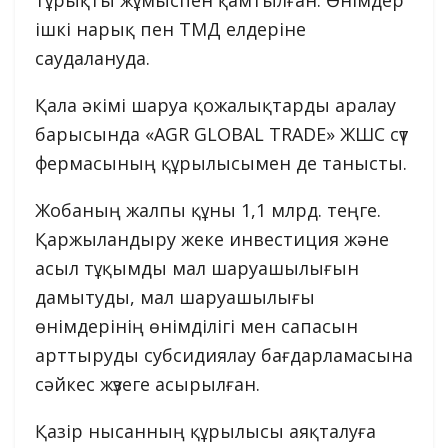
тұрықты жұмыспен қамтылған. Өнімдер
ішкі нарық пен ТМД елдеріне
саудалануда.
Қала әкімі шаруа қожалықтарды аралау
барысында «AGR GLOBAL TRADE» ЖШС сүт
фермасының құрылысымен де танысты.
Жобаның жалпы құны 1,1 млрд. теңге.
Қаржыландыру жеке инвестиция және
асыл тұқымды мал шаруашылығын
дамытуды, мал шаруашылығы
өнімдерінің өнімділігі мен сапасын
арттыруды субсидиялау бағдарламасына
сәйкес жүзеге асырылған.
Қазір нысанның құрылысы аяқталуға