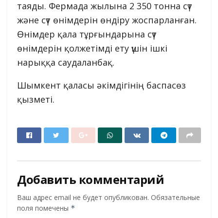
таяды. Фермада жылына 2 350 тонна сүт
және сүт өнімдерін өндіру жоспарланған.
Өнімдер қала тұрғындарына сүт
өнімдерін қолжетімді ету үшін ішкі
нарыққа саудаланбақ.
Шымкент қаласы әкімдігінің баспасөз
қызметі.
Добавить комментарий
Ваш адрес email не будет опубликован.
Обязательные
поля помечены
*