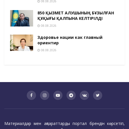
08.08.2026
850 ҚЫЗМЕТ АЛУШЫНЫҢ БҰЗЫЛҒАН
ҚҰҚЫҒЫ ҚАЛПЫНА КЕЛТІРІЛДІ
08.08.2026
Здоровье нации как главный
ориентир
08.08.2026
Материалдар мен ақпараттарды портал брендін көрсетіп,