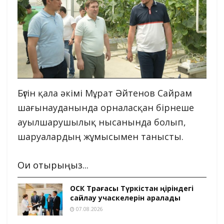
Бүгін қала әкімі Мұрат Әйтенов Сайрам
шағынауданында орналасқан бірнеше
ауылшарушылық нысанында болып,
шаруалардың жұмысымен танысты.
Оқи отырыңыз...
ОСК Төрағасы Түркістан өңіріндегі
сайлау учаскелерін аралады
07.08.2026