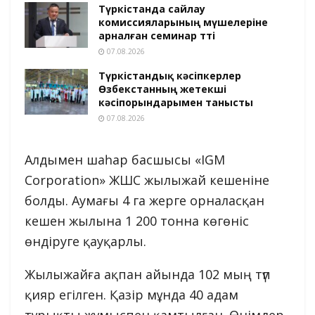
Түркістанда сайлау
комиссияларының мүшелеріне
арналған семинар өтті
07.08.2026
Түркістандық кәсіпкерлер
Өзбекстанның жетекші
кәсіпорындарымен танысты
07.08.2026
Алдымен шаһар басшысы «IGM
Corporation» ЖШС жылыжай кешеніне
болды. Аумағы 4 га жерге орналасқан
кешен жылына 1 200 тонна көгөніс
өндіруге қауқарлы.
Жылыжайға ақпан айында 102 мың түп
қияр егілген. Қазір мұнда 40 адам