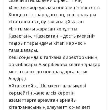
славян этномәдени бірлестігінің
«Светоч» хор ұжымы өнерлерін паш етті.
Концерттік шарадан соң, кеш қонақтары
кітапхананың оқу залына қойылған
«Ынтымағы жарасқан көпұлтты
Қазақстан», «Қазақсатан – достық мекені»
тақырыптарындағы кітап көрмесін
тамашалады.
Кеш соңында кітапхана директорының
орынбасары А.Бөрібекова келген қонақтар
мен атсалысқан өнерпаздарға алғыс
білдірді.
Айта кетейік, Шымкент қалалық көзі
көрмейтін және әлсіз көретін
азаматтарға арналған арнайы
кітапханасының әлеуметтік желідегі