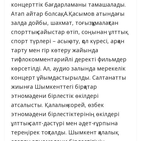
концерттік бағдарламаны тамашалады.
Атап айтар болсақ, А.Қасымов атындағы
залда дойбы, шахмат, тоғызқұмалақтан
спорттық сайыстар өтіп, соңынан ұлттық
спорт түрлері – асық ату, қол күресі, арқан
тарту мен гір көтеру жайында
тифлокомментарийлі деректі фильмдер
көрсетілді. Ал, аудио залында мерекелік
концерт ұйымдастырылды. Салтанатты
жиынға Шымкенттегі бірқатар
этномәдени бірлестік өкілдері
атсалысты. Қалалық корей, өзбек
этномәдени бірлестіктерінің өкілдері
ұлттық салт-дәстүрі мен әдет-ғұрпына
тереңірек тоқталды. Шымкент қалалық