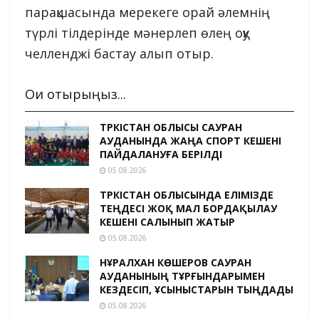
парақшасында мерекеге орай әлемнің
түрлі тілдерінде мәнерлеп өлең оқу
челленджі бастау алып отыр.
Оқи отырыңыз...
ТҮРКІСТАН ОБЛЫСЫ САУРАН
АУДАНЫНДА ЖАҢА СПОРТ КЕШЕНІ
ПАЙДАЛАНУҒА БЕРІЛДІ
05.08.2026
ТҮРКІСТАН ОБЛЫСЫНДА ЕЛІМІЗДЕ
ТЕҢДЕСІ ЖОҚ МАЛ БОРДАҚЫЛАУ
КЕШЕНІ САЛЫНЫП ЖАТЫР
05.08.2026
НҰРАЛХАН КӨШЕРОВ САУРАН
АУДАНЫНЫҢ ТҰРҒЫНДАРЫМЕН
КЕЗДЕСІП, ҰСЫНЫСТАРЫН ТЫҢДАДЫ
05.08.2026