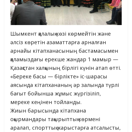
Шымкент қалалық көзі көрмейтін және
әлсіз көретін азаматтарға арналған
арнайы кітапханасының бастамасымен
қаламыздағы ерекше жандар 1 мамыр —
Қазақстан халқының бірлігі күнін атап өтті.
«Береке басы — бірлікте» іс-шарасы
аясында кітапхананың әр залында түрлі
бағыт бойынша жұмыс жүргізіліп,
мереке кеңінен тойланды.
Жиын барысында кітапхана
оқырмандары тақырыптық көрмені
аралап, спорттық жарыстарға атсалысты,