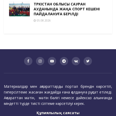
ТҮРКІСТАН ОБЛЫСЫ САУРАН
АУДАНЫНДА ЖАҢА СПОРТ КЕШЕНІ
ПАЙДАЛАНУҒА БЕРІЛДІ
05.08.2026
Материалдар мен ақпараттарды портал брендін көрсетіп,
гиперсілтеме жасаған жағдайда ғана қолдануға рұқсат етіледі.
Ақпараттан мәтін, мәтін бөлігі немесе дәйексөз алынғанда
міндетті түрде тиісті сілтеме көрсетілуі керек.
Құпиялылық саясаты