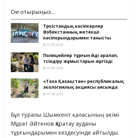
Оқи отырыңыз...
Түркістандық кәсіпкерлер
Өзбекстанның жетекші
кәсіпорындарымен танысты
07.08.2026
Полицейлер тұрғын үйді аралап,
түсіндіру жұмыстарын жүргізді
07.08.2026
«Таза Қазақстан» республикалық
экологиялық акциясы аясында
07.08.2026
Бұл туралы Шымкент қаласының әкімі
Мұрат Әйтенов Қаратау ауданы
тұрғындарымен кездесуінде айтылды.