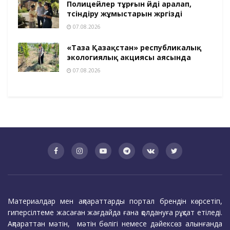
Полицейлер тұрғын үйді аралап,
түсіндіру жұмыстарын жүргізді
07.08.2026
«Таза Қазақстан» республикалық
экологиялық акциясы аясында
07.08.2026
Материалдар мен ақпараттарды портал брендін көрсетіп,
гиперсілтеме жасаған жағдайда ғана қолдануға рұқсат етіледі.
Ақпараттан мәтін, мәтін бөлігі немесе дәйексөз алынғанда