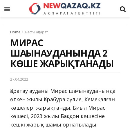
Home
Басты ақпарат
МИРАС
ШАҒЫНАУДАНЫНДА 2
КӨШЕ ЖАРЫҚТАНАДЫ
27.04.2022
Қаратау ауданы Мирас шағынауданында
өткен жылы Қарабура әулие, Кемеқалған
көшелері жарықтанды. Биыл Мирас
көшесі, 2023 жылы Баққон көшесіне
кешкі жарық шамы орнатылады.