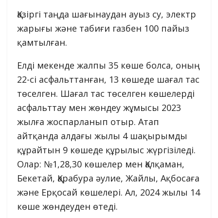
Қазіргі таңда шағынаудан ауыз су, электр
жарығы және табиғи газбен 100 пайыз
қамтылған.
Елді мекенде жалпы 35 көше болса, оның
22-сі асфальттанған, 13 көшеде шағал тас
төселген. Шағал тас төселген көшелерді
асфальттау мен жөндеу жұмысы 2023
жылға жоспарланып отыр. Атап
айтқанда алдағы жылы 4 шақырымды
құрайтын 9 көшеде құрылыс жүргізіледі.
Олар: №1,28,30 көшелер мен Қалқаман,
Бекетай, Қарабура әулие, Жайлы, Ақбосаға
және Ерқосай көшелері. Ал, 2024 жылы 14
көше жөндеуден өтеді.