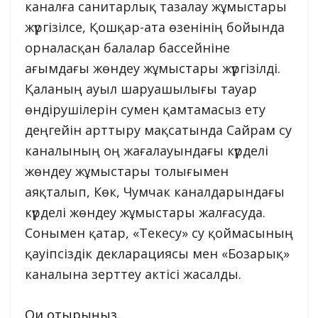
каналға санитарлық тазалау жұмыстары
жүргізілсе, Қошқар-ата өзенінің бойында
орналасқан балалар бассейніне
ағымдағы жөндеу жұмыстары жүргізілді.
Қаланың ауыл шаруашылығы тауар
өндірушілерін сумен қамтамасыз ету
деңгейін арттыру мақсатында Сайрам су
каналының оң жағалауындағы күрделі
жөндеу жұмыстары толығымен
аяқталып, Көк, Чумчак каналдарындағы
күрделі жөндеу жұмыстары жалғасуда.
Сонымен қатар, «Текесу» су қоймасының
қауіпсіздік декларациясы мен «Бозарық»
каналына зерттеу актісі жасалды.
Оқи отырыңыз...