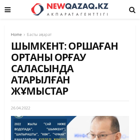
Home
Басты ақпарат
ШЫМКЕНТ: ҚОРШАҒАН
ОРТАНЫ ҚОРҒАУ
САЛАСЫНДА
АТҚАРЫЛҒАН
ЖҰМЫСТАР
26.04.2022