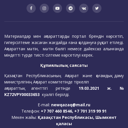
Материалдар мен ақпараттарды портал брендін көрсетіп,
гиперсілтеме жасаған жағдайда ғана қолдануға рұқсат етіледі.
Ақпараттан мәтін, мәтін бөлігі немесе дәйексөз алынғанда
міндетті түрде тиісті сілтеме көрсетілуі керек.
Құпиялылық саясаты
Қазақстан Республикасының Ақпарат және қоғамдық даму
министрлігінің Ақпарат комитетінде тіркеліп
ақпараттық агенттігі ретінде
19.03.2021 ж. №
KZ72VPY00033653
куәлігі берілді.
E-mail:
newqazaq@mail.ru
Телефон:
+7 707 460 8546, +7 701 319 99 91
Мекен жайы:
Қазақстан Республикасы, Шымкент
қаласы