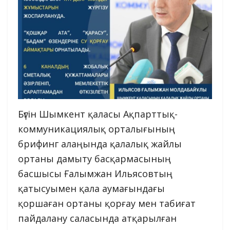
Бүгін Шымкент қаласы Ақпарттық-
коммуникациялық орталығының
брифинг алаңында қалалық жайлы
ортаны дамыту басқармасының
басшысы Ғалымжан Ильясовтың
қатысуымен қала аумағындағы
қоршаған ортаны қорғау мен табиғат
пайдалану саласында атқарылған