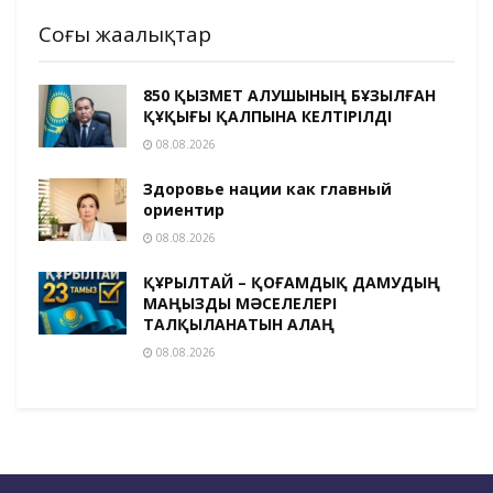
Соңғы жаңалықтар
850 ҚЫЗМЕТ АЛУШЫНЫҢ БҰЗЫЛҒАН
ҚҰҚЫҒЫ ҚАЛПЫНА КЕЛТІРІЛДІ
08.08.2026
Здоровье нации как главный
ориентир
08.08.2026
ҚҰРЫЛТАЙ – ҚОҒАМДЫҚ ДАМУДЫҢ
МАҢЫЗДЫ МӘСЕЛЕЛЕРІ
ТАЛҚЫЛАНАТЫН АЛАҢ
08.08.2026