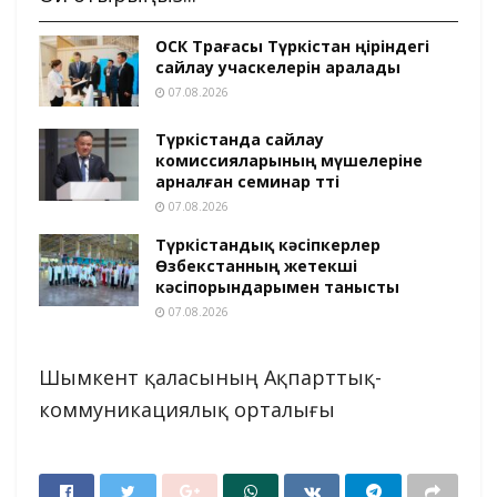
ОСК Төрағасы Түркістан өңіріндегі
сайлау учаскелерін аралады
07.08.2026
Түркістанда сайлау
комиссияларының мүшелеріне
арналған семинар өтті
07.08.2026
Түркістандық кәсіпкерлер
Өзбекстанның жетекші
кәсіпорындарымен танысты
07.08.2026
Шымкент қаласының Ақпарттық-
коммуникациялық орталығы