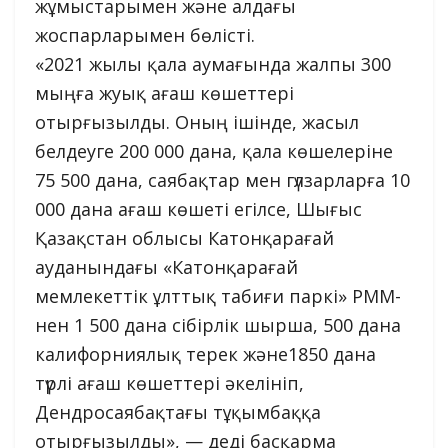
жұмыстарымен және алдағы
жоспарларымен бөлісті.
«2021 жылы қала аумағында жалпы 300
мыңға жуық ағаш көшеттері
отырғызылды. Оның ішінде, жасыл
белдеуге 200 000 дана, қала көшелеріне
75 500 дана, саябақтар мен гүлзарларға 10
000 дана ағаш көшеті егілсе, Шығыс
Қазақстан облысы Катонқарағай
ауданындағы «Катонқарағай
мемлекеттік ұлттық табиғи паркі» РММ-
нен 1 500 дана сібірлік шырша, 500 дана
калифорниялық терек және1850 дана
түрлі ағаш көшеттері әкелініп,
Дендросаябақтағы тұқымбаққа
отырғызылды», — деді басқарма