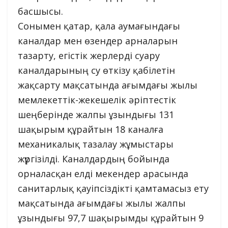
басшысы.
Сонымен қатар, қала аумағындағы
каналдар мен өзендер арналарын
тазарту, егістік жерлерді суару
каналдарының су өткізу қабілетін
жақсарту мақсатында ағымдағы жылы
мемлекеттік-жекешелік əріптестік
шеңберінде жалпы ұзындығы 131
шақырым құрайтын 18 каналға
механикалық тазалау жұмыстары
жүргізілді. Каналдардың бойында
орналасқан елді мекендер арасында
санитарлық қауіпсіздікті қамтамасыз ету
мақсатында ағымдағы жылы жалпы
ұзындығы 97,7 шақырымды құрайтын 9