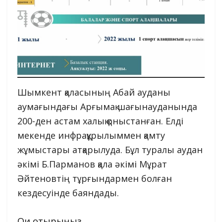
Шымкент қаласының Абай ауданы
аумағындағы Арғымақ шағынауданында
200-ден астам халық қоныстанған. Елді
мекенде инфрақұрылыммен қамту
жұмыстары атқарылуда. Бұл туралы аудан
әкімі Б.Парманов қала әкімі Мұрат
Әйтеновтің тұрғындармен болған
кездесуінде баяндады.
Оқи отырыңыз...