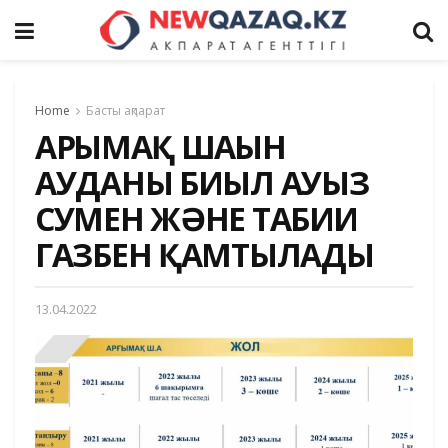
Home
Басты ақпарат
АРҒЫМАҚ ШАҒЫН
АУДАНЫ БИЫЛ АУЫЗ
СУМЕН ЖӘНЕ ТАБИҒИ
ГАЗБЕН ҚАМТЫЛАДЫ
13.04.2022