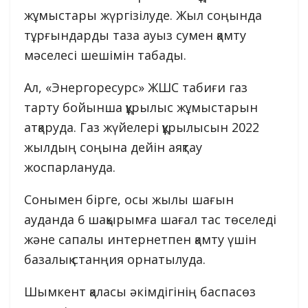
жұмыстары жүргізілуде. Жыл соңында
тұрғындарды таза ауыз сумен қамту
мәселесі шешімін табады.
Ал, «Энергоресурс» ЖШС табиғи газ
тарту бойынша құрылыс жұмыстарын
атқаруда. Газ жүйелері құрылысын 2022
жылдың соңына дейін аяқтау
жоспарлануда.
Сонымен бірге, осы жылы шағын
ауданда 6 шақырымға шағал тас төселеді
және сапалы интернетпен қамту үшін
базалық станңия орнатылуда.
Шымкент қаласы әкімдігінің баспасөз