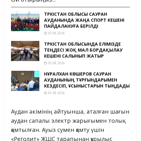
ТҮРКІСТАН ОБЛЫСЫ САУРАН
АУДАНЫНДА ЖАҢА СПОРТ КЕШЕНІ
ПАЙДАЛАНУҒА БЕРІЛДІ
05.08.2026
ТҮРКІСТАН ОБЛЫСЫНДА ЕЛІМІЗДЕ
ТЕҢДЕСІ ЖОҚ МАЛ БОРДАҚЫЛАУ
КЕШЕНІ САЛЫНЫП ЖАТЫР
05.08.2026
НҰРАЛХАН КӨШЕРОВ САУРАН
АУДАНЫНЫҢ ТҰРҒЫНДАРЫМЕН
КЕЗДЕСІП, ҰСЫНЫСТАРЫН ТЫҢДАДЫ
05.08.2026
Аудан әкімінің айтуынша, аталған шағын
аудан сапалы электр жарығымен толық
қамтылған. Ауыз сумен қамту үшін
«Реголит» ЖШС тарапынан құрылыс