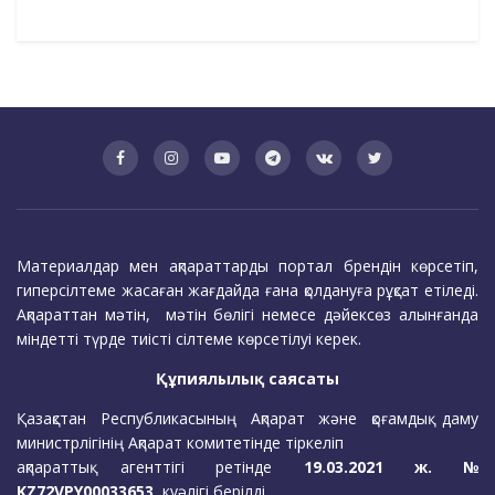
Материалдар мен ақпараттарды портал брендін көрсетіп,
гиперсілтеме жасаған жағдайда ғана қолдануға рұқсат етіледі.
Ақпараттан мәтін, мәтін бөлігі немесе дәйексөз алынғанда
міндетті түрде тиісті сілтеме көрсетілуі керек.
Құпиялылық саясаты
Қазақстан Республикасының Ақпарат және қоғамдық даму
министрлігінің Ақпарат комитетінде тіркеліп
ақпараттық агенттігі ретінде
19.03.2021 ж. №
KZ72VPY00033653
куәлігі берілді.