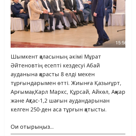
Шымкент қаласының әкімі Мұрат
Әйтеновтің есепті кездесуі Абай
ауданына қарасты 8 елді мекен
тұрғындарымен өтті. Жиынға Қазығұрт,
Арғымақ, Карл Маркс, Құрсай, Айкөл, Ақжар
және Ақтас-1,2 шағын аудандарынан
келген 250-ден аса тұрғын қатысты.
Оқи отырыңыз...