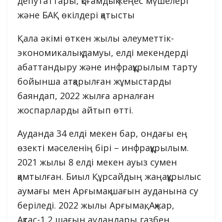
депутаттары, қоғамдық кеңес мүшелері
және БАҚ өкілдері қатысты
Қала әкімі өткен жылы әлеуметтік-
экономикалық дамуы, елді мекендерді
абаттандыру және инфрақұрылым тарту
бойынша атқарылған жұмыстарды
баяндап, 2022 жылға арналған
жоспарларды айтып өтті.
Ауданда 34 елді мекен бар, ондағы ең
өзекті мәселенің бірі – инфрақұрылым.
2021 жылы 8 елді мекен ауыз сумен
қамтылған. Биыл Құрсайдың жаңақұрылыс
аумағы мен Арғымақ шағын ауданына су
беріледі. 2022 жылы Арғымақ, Ақжар,
Ақтас-1,2 шағын аудандары газбен