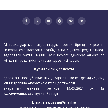
Материалдар мен ақпараттарды портал брендін көрсетіп,
гиперсілтеме жасаған жағдайда ғана қолдануға рұқсат етіледі.
Ақпараттан мәтін, мәтін бөлігі немесе дәйексөз алынғанда
міндетті түрде тиісті сілтеме көрсетілуі керек.
Құпиялылық саясаты
Қазақстан Республикасының Ақпарат және қоғамдық даму
министрлігінің Ақпарат комитетінде тіркеліп
ақпараттық агенттігі ретінде
19.03.2021 ж. №
KZ72VPY00033653
куәлігі берілді.
E-mail:
newqazaq@mail.ru
Телефон:
+7 707 460 8546, +7 701 319 99 91