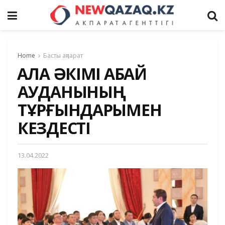
Home
Басты ақпарат
ҚАЛА ӘКІМІ АБАЙ
АУДАНЫНЫҢ
ТҰРҒЫНДАРЫМЕН
КЕЗДЕСТІ
13.04.2022