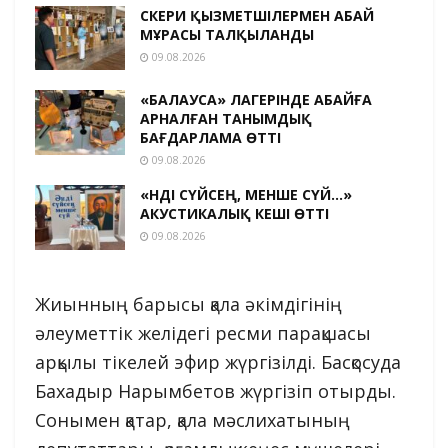
ӘСКЕРИ ҚЫЗМЕТШІЛЕРМЕН АБАЙ
МҰРАСЫ ТАЛҚЫЛАНДЫ
09.08.2026
«БАЛАУСА» ЛАГЕРІНДЕ АБАЙҒА
АРНАЛҒАН ТАНЫМДЫҚ
БАҒДАРЛАМА ӨТТІ
09.08.2026
«ӘНДІ СҮЙСЕҢ, МЕНШЕ СҮЙ…»
АКУСТИКАЛЫҚ КЕШІ ӨТТІ
09.08.2026
Жиынның барысы қала әкімдігінің
әлеуметтік желідегі ресми парақшасы
арқылы тікелей эфир жүргізілді. Басқосуда
Бахадыр Нарымбетов жүргізіп отырды.
Сонымен қатар, қала мәслихатының