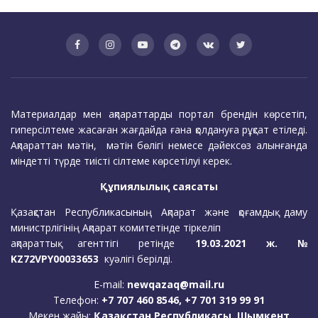
Материалдар мен ақпараттарды портал брендін көрсетіп,
гиперсілтеме жасаған жағдайда ғана қолдануға рұқсат етіледі.
Ақпараттан мәтін, мәтін бөлігі немесе дәйексөз алынғанда
міндетті түрде тиісті сілтеме көрсетілуі керек.
Құпиялылық саясаты
Қазақстан Республикасының Ақпарат және қоғамдық даму
министрлігінің Ақпарат комитетінде тіркеліп
ақпараттық агенттігі ретінде
19.03.2021 ж. №
KZ72VPY00033653
куәлігі берілді.
E-mail:
newqazaq@mail.ru
Телефон:
+7 707 460 8546, +7 701 319 99 91
Мекен жайы:
Қазақстан Республикасы, Шымкент