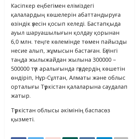
Кәсіпкер еңбегімен еліміздегі
қалалардың көшелерін абаттандыруға
өзіндік үлесін қосып келеді. Бастапқыда
ауыл шаруашылығын қолдау қорынан
6,0 млн. теңге көлемінде төмен пайызды
несие алып, жұмысын бастаған. Бүгінгі
таңда жылыжайдан жылына 300000 –
500000 түп аралығында гүлдердің көшетін
өндіріп, Нұр-Сұлтан, Алматы және облыс
орталығы Түркістан қалаларына саудалап
жатыр.
Түркістан облысы әкімінің баспасөз
қызметі.