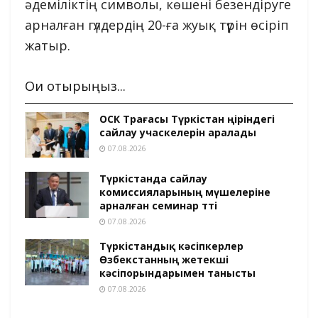
әдеміліктің символы, көшені безендіруге
арналған гүлдердің 20-ға жуық түрін өсіріп
жатыр.
Оқи отырыңыз...
ОСК Төрағасы Түркістан өңіріндегі
сайлау учаскелерін аралады
07.08.2026
Түркістанда сайлау
комиссияларының мүшелеріне
арналған семинар өтті
07.08.2026
Түркістандық кәсіпкерлер
Өзбекстанның жетекші
кәсіпорындарымен танысты
07.08.2026