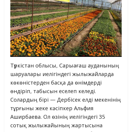
Түркістан облысы, Сарыағаш ауданының
шаруалары иелігіндегі жылыжайларда
көкөністерден басқа да өнімдерді
өндіріп, табысын еселеп келеді.
Солардың бірі — Дербісек елді мекенінің
тұрғыны жеке кәсіпкер Альфия
Аширбаева. Ол өзінің иелігіндегі 35
сотық жылыжайының жартысына