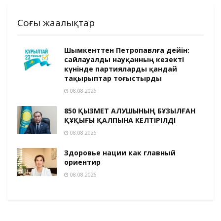
Соңғы жаңалықтар
Шымкенттен Петропавлға дейін:
сайлауалды науқанның кезекті
күнінде партияларды қандай
тақырыптар тоғыстырды
08.08.2026
850 ҚЫЗМЕТ АЛУШЫНЫҢ БҰЗЫЛҒАН
ҚҰҚЫҒЫ ҚАЛПЫНА КЕЛТІРІЛДІ
08.08.2026
Здоровье нации как главный
ориентир
08.08.2026