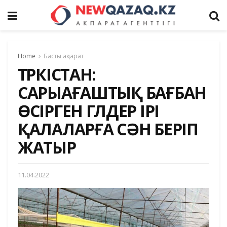
Home
Басты ақпарат
ТҮРКІСТАН:
САРЫАҒАШТЫҚ БАҒБАН
ӨСІРГЕН ГҮЛДЕР ІРІ
ҚАЛАЛАРҒА СӘН БЕРІП
ЖАТЫР
11.04.2022