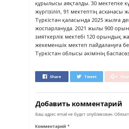
құрылысы аяқталды. 30 мектепке 
жүргізіліп, 91 мектептің асханасы
Түркістан қаласында 2025 жылға де
жоспарлануда. 2021 жылы 900 оры
зияткерлік мектебі 120 орындық ж
жекеменшік мектеп пайдалануға бер
Түркістан облысы әкімінің баспасөз
Share
Tweet
Sha
Добавить комментарий
Ваш адрес email не будет опубликован.
Обязат
Комментарий
*