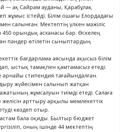
ай — ақ Сайрам ауданы, Қарабұлақ
п жұмыс істейді. Білім ошағы Елордадағы
мен салынған. Мектептің үлкен мәжіліс
н 450 орындық асханасы бар. Өскелең
ған пәндер өтілетін сыныптардың
кеттік бағдарлама аясында ақысыз білім
ап, ыстық тамақпен қамтамасыз етеді.
ге арнайы стипендия тағайындалған.
дыру жүйесімен салынып жатқан
жатының жұмсалуын тиімді етеді. Салаға
 желісін арттыру арқылы мемлекеттік
етуді көздеп отыр.
 астам бала оқиды. Былтыр бюджет
гізіліп, оның ішінде 44 мектептің