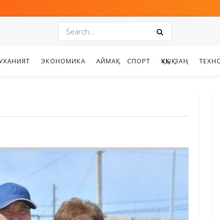
УХАНИЯТ
ЭКОНОМИКА
АЙМАҚ
СПОРТ
ҚҰҚЫҚ-ЗАҢ
ТЕХН