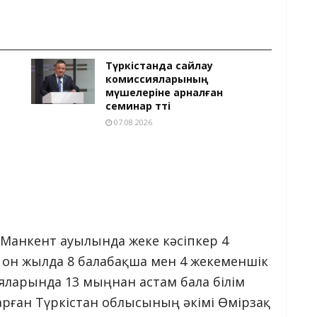
Түркістанда сайлау
комиссияларының
мүшелеріне арналған
семинар өтті
07.08.2026
 Манкент ауылында жеке кәсіпкер 4
 он жылда 8 балабақша мен 4 жекеменшік
ұяларында 13 мыңнан астам бала білім
арған Түркістан облысының әкімі Өмірзақ