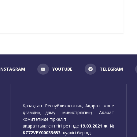
INSTAGRAM
YOUTUBE
TELEGRAM
Қазақстан Республикасының Ақпарат және
қоғамдық даму министрлігінің Ақпарат
комитетінде тіркеліп
ақпараттық агенттігі ретінде
19.03.2021 ж. №
KZ72VPY00033653
куәлігі берілді.