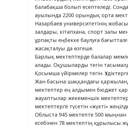
балабақша болып есептеледі. Сонд
ауылында 2200 орындық орта мекте
Назарбаев университетінің жобасы
залдары, кітапхана, спорт залы ме
ұрпақты еңбекке баулуға бағыттал
жасақталуы да өзгеше.
Барлық мектептерде балалар мемле
алады. Оқушыларды тегін тасымалд
Қосымша үйірмелер тегін. Үздіктер
Жан басына шаққандағы қаржылан
мектептер ең алдымен бюджет қара
жауаптылар жекеменшік мектептер
мектептерге түсетін «жүкті» жеңілд
Облыста 945 мектепте 500 мыңнан
есебінен 78 мектептің құрылысы жүр