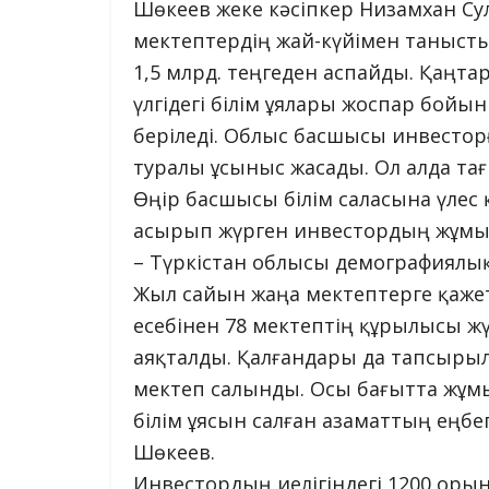
Шөкеев жеке кәсіпкер Низамхан С
мектептердің жай-күйімен танысты.
1,5 млрд. теңгеден аспайды. Қаңт
үлгідегі білім ұялары жоспар бой
беріледі. Облыс басшысы инвестор
туралы ұсыныс жасады. Ол алда тағ
Өңір басшысы білім саласына үлес
асырып жүрген инвестордың жұмы
– Түркістан облысы демографиялық
Жыл сайын жаңа мектептерге қажет
есебінен 78 мектептің құрылысы жү
аяқталды. Қалғандары да тапсырыл
мектеп салынды. Осы бағытта жұмы
білім ұясын салған азаматтың еңбег
Шөкеев.
Инвестордың иелігіндегі 1200 орын