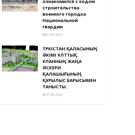
ознакомился с ходом
строительства
военного городка
Национальной
гвардии
07.08.2026
ТҮРКІСТАН ҚАЛАСЫНЫҢ
ӘКІМІ ҰЛТТЫҚ
ҰЛАННЫҢ ЖАҢА
ӘСКЕРИ
ҚАЛАШЫҒЫНЫҢ
ҚҰРЫЛЫС БАРЫСЫМЕН
ТАНЫСТЫ.
07.08.2026