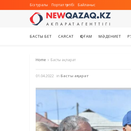
Біз туралы
Портал тәртібі
Байланыс
БАСТЫ БЕТ
САЯСАТ
ҚОҒАМ
МӘДЕНИЕТ
Р
Home
Басты ақпарат
01.04.2022
in
Басты ақпарат