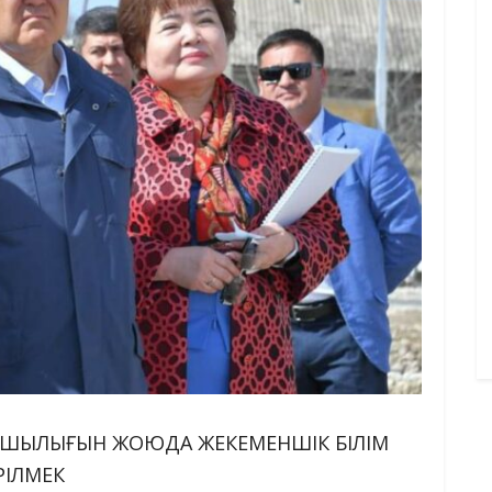
АПШЫЛЫҒЫН ЖОЮДА ЖЕКЕМЕНШІК БІЛІМ
РІЛМЕК