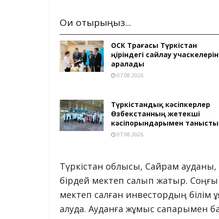
Оқи отырыңыз...
ОСК Төрағасы Түркістан
өңіріндегі сайлау учаскелерін
аралады
07.08.2026
Түркістандық кәсіпкерлер
Өзбекстанның жетекші
кәсіпорындарымен танысты
07.08.2026
Түркістан облысы, Сайрам ауданы,
бірдей мектеп салып жатыр. Соңғы
мектеп салған инвестордың білім 
алуда. Ауданға жұмыс сапарымен б