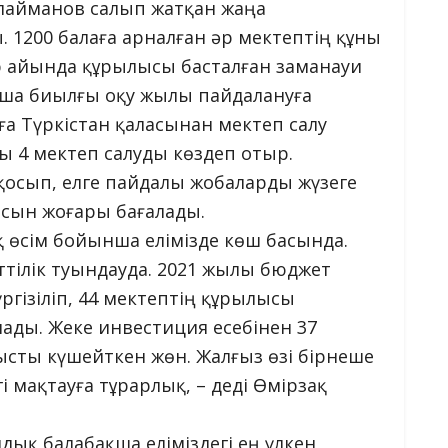
улайманов салып жатқан жаңа
 1200 балаға арналған әр мектептің құны
ар айында құрылысы басталған заманауи
ынша биылғы оқу жылы пайдалануға
ға Түркістан қаласынан мектеп салу
ы 4 мектеп салуды көздеп отыр.
 қосып, елге пайдалы жобаларды жүзеге
сын жоғары бағалады.
 өсім бойынша елімізде көш басында.
тілік туындауда. 2021 жылы бюджет
ргізіліп, 44 мектептің құрылысы
ады. Жеке инвестиция есебінен 37
сты күшейткен жөн. Жалғыз өзі бірнеше
і мақтауға тұрарлық, – деді Өмірзақ
дық балабақша еліміздегі ең үлкен