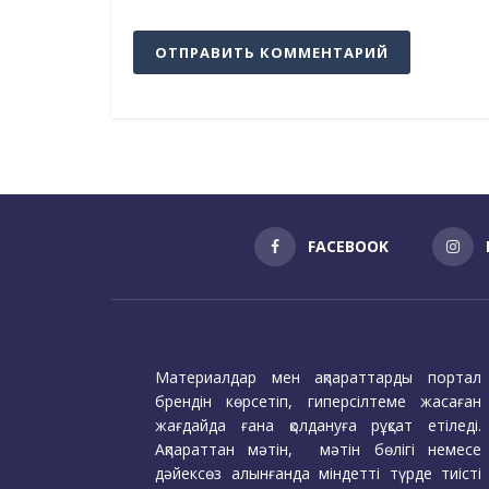
FACEBOOK
Материалдар мен ақпараттарды портал
брендін көрсетіп, гиперсілтеме жасаған
жағдайда ғана қолдануға рұқсат етіледі.
Ақпараттан мәтін, мәтін бөлігі немесе
дәйексөз алынғанда міндетті түрде тиісті