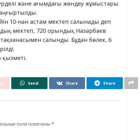
күрделі және ағымдағы жөндеу жұмыстары
 жаңғыртылды.
йін 10-нан астам мектеп салынады деп
ндық мектеп, 720 орындық Назарбаев
атақханасымен салынды. Бұдан бөлек, 6
ілді.
 қызметі.
re
Send
Share
Share
ельные поля помечены
*