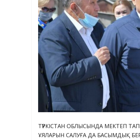
ТҮРКІСТАН ОБЛЫСЫНДА МЕКТЕП Т
ҰЯЛАРЫН САЛУҒА ДА БАСЫМДЫҚ БЕ