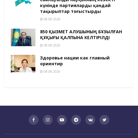
күнінде партияларды қандай
тақырыптар тоғыстырды
08.08.2026
850 ҚЫЗМЕТ АЛУШЫНЫҢ БҰЗЫЛҒАН
ҚҰҚЫҒЫ ҚАЛПЫНА КЕЛТІРІЛДІ
08.08.2026
Здоровье нации как главный
ориентир
08.08.2026