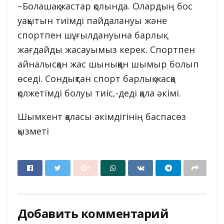
–Болашақ жастар қолында. Олардың бос
уақытын тиімді пайдалануы және
спортпен шұғылдануына барлық
жағдайды жасауымыз керек. Спортпен
айналысқан жас шыныққан шымыр болып
өседі. Сондықтан спорт барлық жасқа
қолжетімді болуы тиіс,-деді қала әкімі.
Шымкент қаласы әкімдігінің баспасөз
қызметі
Добавить комментарий