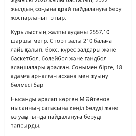
жұмысы 2020 жылы басталып, 2022
жылдың соңына қарай пайдалануға беру
жоспарланып отыр.
Құрылыстың жалпы ауданы 2557,10
шаршы метр. Спорт залы 210 балаға
лайықталып, бокс, күрес залдары және
баскетбол, болейбол және гандбол
алаңшалары қаралған. Сонымен бірге, 18
адамға арналған асхана мен жуыну
бөлмесі бар.
Нысанды аралап көрген М.Әйтенов
нысанның сапасына көңіл бөлуді және
өз уақытында пайдалануға беруді
тапсырды.