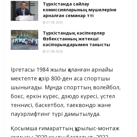
Түркістанда сайлау
комиссияларының мүшелеріне
арналған семинар өтті
07.08.2026
Түркістандық кәсіпкерлер
Өзбекстанның жетекші
кәсіпорындарымен танысты
07.08.2026
Іргетасы 1984 жылы қаланған арнайы
мектепте қазір 800-ден аса спортшы
шынығады. Мұнда спорттың волейбол,
бокс, еркін күрес, дзюдо күресі, үстел
теннисі, баскетбол, таеквондо және
пауэрлифтинг түрі дамытылуда.
Қосымша ғимараттың құрылыс-монтаж