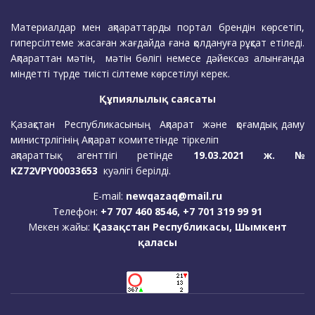
Материалдар мен ақпараттарды портал брендін көрсетіп,
гиперсілтеме жасаған жағдайда ғана қолдануға рұқсат етіледі.
Ақпараттан мәтін, мәтін бөлігі немесе дәйексөз алынғанда
міндетті түрде тиісті сілтеме көрсетілуі керек.
Құпиялылық саясаты
Қазақстан Республикасының Ақпарат және қоғамдық даму
министрлігінің Ақпарат комитетінде тіркеліп
ақпараттық агенттігі ретінде
19.03.2021 ж. №
KZ72VPY00033653
куәлігі берілді.
E-mail:
newqazaq@mail.ru
Телефон:
+7 707 460 8546, +7 701 319 99 91
Мекен жайы:
Қазақстан Республикасы, Шымкент
қаласы