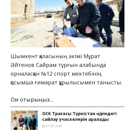
Шымкент қаласының әкімі Мұрат
Әйтенов Сайрам тұрғын алабында
орналасқан №12 спорт мектебінің
қосымша ғимарат құрылысымен танысты.
Оқи отырыңыз...
ОСК Төрағасы Түркістан өңіріндегі
сайлау учаскелерін аралады
07.08.2026