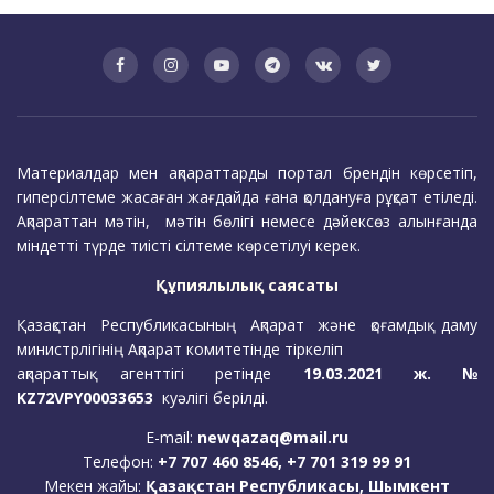
Материалдар мен ақпараттарды портал брендін көрсетіп,
гиперсілтеме жасаған жағдайда ғана қолдануға рұқсат етіледі.
Ақпараттан мәтін, мәтін бөлігі немесе дәйексөз алынғанда
міндетті түрде тиісті сілтеме көрсетілуі керек.
Құпиялылық саясаты
Қазақстан Республикасының Ақпарат және қоғамдық даму
министрлігінің Ақпарат комитетінде тіркеліп
ақпараттық агенттігі ретінде
19.03.2021 ж. №
KZ72VPY00033653
куәлігі берілді.
E-mail:
newqazaq@mail.ru
Телефон:
+7 707 460 8546, +7 701 319 99 91
Мекен жайы:
Қазақстан Республикасы, Шымкент