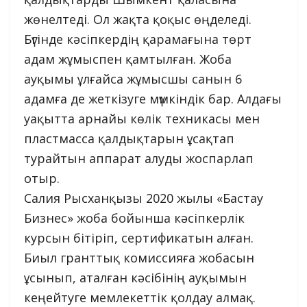
жөнелтеді. Ол жақта қоқыс өңделеді.
Бүгінде кәсіпкердің қарамағына төрт
адам жұмыспен қамтылған. Жоба
ауқымы ұлғайса жұмысшы санын 6
адамға де жеткізуге мүмкіндік бар. Алдағы
уақытта арнайы көлік техникасы мен
пластмасса қалдықтарын ұсақтап
турайтын аппарат алуды жоспарлап
отыр.
Салия Рысханқызы 2020 жылы «Бастау
Бизнес» жоба бойынша кәсіпкерлік
курсын бітіріп, сертификатын алған.
Биыл гранттық комиссияға жобасын
ұсынып, аталған кәсібінің ауқымын
кеңейтуге мемлекеттік қолдау алмақ.