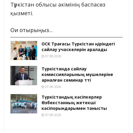
Түркістан облысы әкімінің баспасөз
қызметі.
Оқи отырыңыз...
ОСК Төрағасы Түркістан өңіріндегі
сайлау учаскелерін аралады
07.08.2026
Түркістанда сайлау
комиссияларының мүшелеріне
арналған семинар өтті
07.08.2026
Түркістандық кәсіпкерлер
Өзбекстанның жетекші
кәсіпорындарымен танысты
07.08.2026