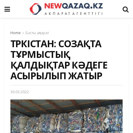
Home
Басты ақпарат
ТҮРКІСТАН: СОЗАҚТА
ТҰРМЫСТЫҚ
ҚАЛДЫҚТАР КӘДЕГЕ
АСЫРЫЛЫП ЖАТЫР
30.03.2022