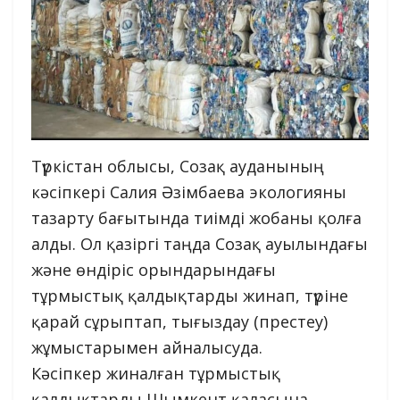
Түркістан облысы, Созақ ауданының
кәсіпкері Салия Әзімбаева экологияны
тазарту бағытында тиімді жобаны қолға
алды. Ол қазіргі таңда Созақ ауылындағы
және өндіріс орындарындағы
тұрмыстық қалдықтарды жинап, түріне
қарай сұрыптап, тығыздау (престеу)
жұмыстарымен айналысуда.
Кәсіпкер жиналған тұрмыстық
қалдықтарды Шымкент қаласына