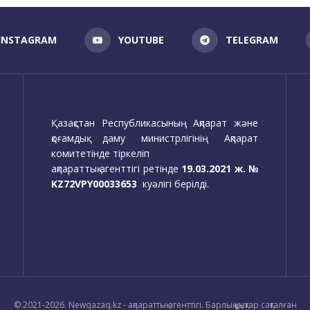
INSTAGRAM
YOUTUBE
TELEGRAM
Қазақстан Республикасының Ақпарат және
қоғамдық даму министрлігінің Ақпарат
комитетінде тіркеліп
ақпараттық агенттігі ретінде
19.03.2021 ж. №
KZ72VPY00033653
куәлігі берілді.
© 2021-2026. Newqazaq.kz - ақпараттық агенттігі. Барлық құқықтар сақталған