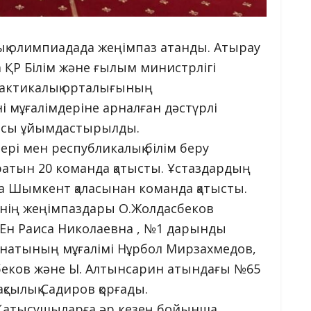
қ олимпиадада жеңімпаз атанды. Атырау
 ҚР Білім және ғылым министрлігі
актикалық орталығының
мұғалімдеріне арналған дәстүрлі
дасы ұйымдастырылды.
ері мен республикалық білім беру
атын 20 команда қатысты. Ұстаздардың
уға Шымкент қаласынан команда қатысты.
ңнің жеңімпаздары О.Жолдасбеков
 Ен Раиса Николаевна , №1 дарынды
рнатының мұғалімі Нұрбол Мирзахмедов,
беков және Ы. Алтынсарин атындағы №65
сылық Садиров қорғады.
 Қатысушыларға әр кезең бойынша