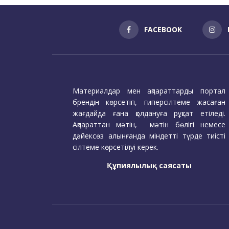
FACEBOOK
Материалдар мен ақпараттарды портал
брендін көрсетіп, гиперсілтеме жасаған
жағдайда ғана қолдануға рұқсат етіледі.
Ақпараттан мәтін, мәтін бөлігі немесе
дәйексөз алынғанда міндетті түрде тиісті
сілтеме көрсетілуі керек.
Құпиялылық саясаты