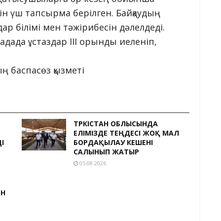
ін үш тапсырма берілген. Байқаудың
ар білімі мен тәжірибесін дәлелдеді.
дада ұстаздар III орынды иеленіп,
ң баспасөз қызметі
ТҮРКІСТАН ОБЛЫСЫНДА
ЕЛІМІЗДЕ ТЕҢДЕСІ ЖОҚ МАЛ
І
БОРДАҚЫЛАУ КЕШЕНІ
САЛЫНЫП ЖАТЫР
05.08.2026
ЕН