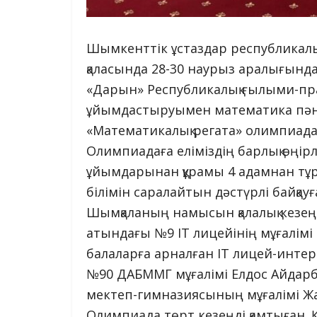
Шымкенттік ұстаздар республикалы
қаласында 28-30 наурыз аралығында
«Дарын» Республикалық ғылыми-пр
ұйымдастыруымен математика пәні 
«Математикалық регата» олимпиа
Олимпиадаға еліміздің барлық өңірл
ұйымдарынан құрамы 4 адамнан тұр
білімін саралайтын дәстүрлі байқа
Шымқаланың намысын қалалық кезе
атындағы №9 IT лицейінің мұғалімі
балаларға арналған IT лицей-инте
№90 ДАБММГ мұғалімі Елдос Айдар
мектеп-гимназиясының мұғалімі Жақ
Олимпиада төрт кезеңді қамтыған.