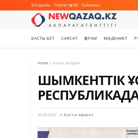
Біз туралы
Портал тәртібі
Байланыс
БАСТЫ БЕТ
САЯСАТ
ҚОҒАМ
МӘДЕНИЕТ
Р
Home
Басты ақпарат
ШЫМКЕНТТІК Ұ
РЕСПУБЛИКАДА
30.03.2022
in
Басты ақпарат