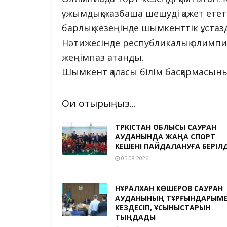
ұжымдық жазбаша шешуді қажет етет
барлық кезеңінде шымкенттік ұстазд
Нәтижесінде республикалық олимпиа
жеңімпаз атанды.
Шымкент қаласы білім басқармасыны
Оқи отырыңыз...
ТҮРКІСТАН ОБЛЫСЫ САУРАН
АУДАНЫНДА ЖАҢА СПОРТ
КЕШЕНІ ПАЙДАЛАНУҒА БЕРІЛД
05.08.2026
НҰРАЛХАН КӨШЕРОВ САУРАН
АУДАНЫНЫҢ ТҰРҒЫНДАРЫМ
КЕЗДЕСІП, ҰСЫНЫСТАРЫН
ТЫҢДАДЫ