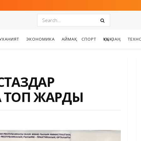
УХАНИЯТ
ЭКОНОМИКА
АЙМАҚ
СПОРТ
ҚҰҚЫҚ-ЗАҢ
ТЕХН
СТАЗДАР
 ТОП ЖАРДЫ