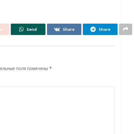
re
Send
Share
Share
ельные поля помечены
*