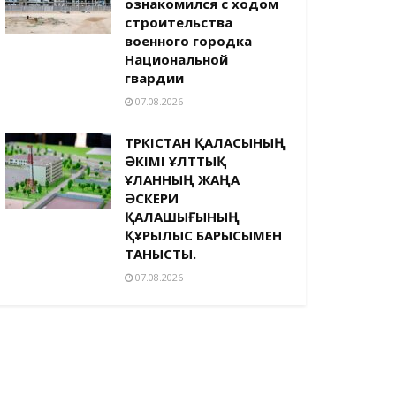
ознакомился с ходом
строительства
военного городка
Национальной
гвардии
07.08.2026
ТҮРКІСТАН ҚАЛАСЫНЫҢ
ӘКІМІ ҰЛТТЫҚ
ҰЛАННЫҢ ЖАҢА
ӘСКЕРИ
ҚАЛАШЫҒЫНЫҢ
ҚҰРЫЛЫС БАРЫСЫМЕН
ТАНЫСТЫ.
07.08.2026