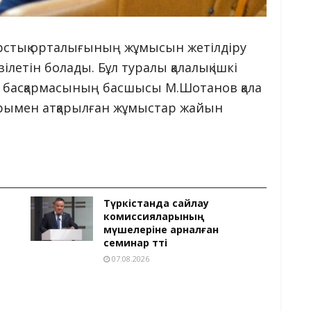
рстық орталығының жұмысын жетілдіру
летін болады. Бұл туралы қалалық ішкі
гі басқармасының басшысы М.Шотанов қала
тарымен атқарылған жұмыстар жайын
Түркістанда сайлау
комиссияларының
мүшелеріне арналған
семинар өтті
07.08.2026