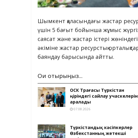
Шымкент қаласындағы жастар ресу
үшін 5 бағыт бойынша жұмыс жүргізі
саясат және жастар істері жөнінде
әкіміне жастар ресурстық орталық
баяндау барысында айтты.
Оқи отырыңыз...
ОСК Төрағасы Түркістан
өңіріндегі сайлау учаскелерін
аралады
07.08.2026
Түркістандық кәсіпкерлер
Өзбекстанның жетекші