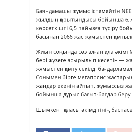
Баяндамашы жұмыс істемейтін NEE
жылдың қорытындысы бойынша 6,7 
көрсеткішті 6,5 пайызға түсіру бо
басынан 2066 жас жұмыспен қамтылғ
Жиын соңында сөз алған қала әкімі
бері жүзеге асырылып келетін — жас
жұмыспен қамту секілді бағдарлама
Сонымен бірге мегаполис жастарыны
жандар екенін айтып, жұмыссыз жа
бойынша дұрыс бағыт-бағдар беру
Шымкент қаласы әкімдігінің баспасө