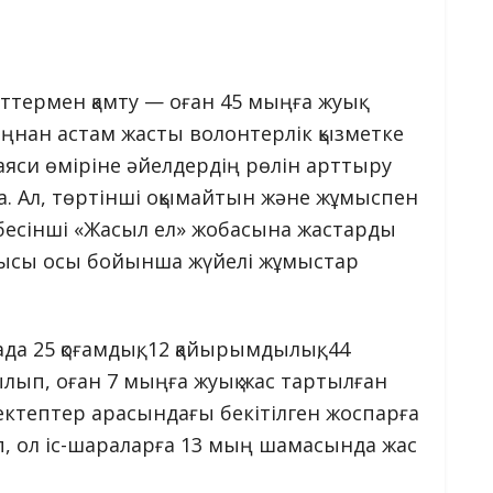
ттермен қамту — оған 45 мыңға жуық
мыңнан астам жасты волонтерлік қызметке
 саяси өміріне әйелдердің рөлін арттыру
да. Ал, төртінші оқымайтын және жұмыспен
 бесінші «Жасыл ел» жобасына жастарды
сшысы осы бойынша жүйелі жұмыстар
да 25 қоғамдық, 12 қайырымдылық, 44
лып, оған 7 мыңға жуық жас тартылған
ектептер арасындағы бекітілген жоспарға
, ол іс-шараларға 13 мың шамасында жас