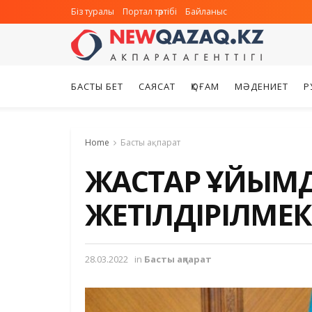
Біз туралы
Портал тәртібі
Байланыс
БАСТЫ БЕТ
САЯСАТ
ҚОҒАМ
МӘДЕНИЕТ
Р
Home
Басты ақпарат
ЖАСТАР ҰЙЫМ
ЖЕТІЛДІРІЛМЕК
28.03.2022
in
Басты ақпарат