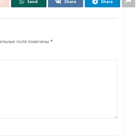
re
Send
Share
Share
ельные поля помечены
*