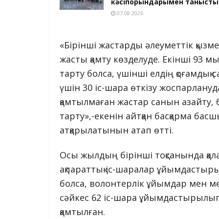
кәсіпорындарымен танысты
07.08.2026
«Бірінші жастарды әлеуметтік қызме
жасты қамту көзделуде. Екінші 93 
тарту болса, үшінші елдің қоғамдық
үшін 30 іс-шара өткізу жоспарлану
қамтылмаған жастар санын азайту,
тарту»,-екенін айтқан басқарма ба
атқарылатынын атап өтті.
Осы жылдың бірінші тоқсанында қала
ақпараттық іс-шаралар ұйымдастыры
болса, волонтерлік ұйымдар мен м
сәйкес 62 іс-шара ұйымдастырылып
қамтылған.