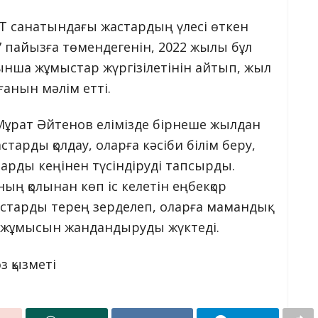
T санатындағы жастардың үлесі өткен
пайызға төмендегенін, 2022 жылы бұл
йынша жұмыстар жүргізілетінін айтып, жыл
анын мәлім етті.
 Мұрат Әйтенов елімізде бірнеше жылдан
тарды қолдау, оларға кәсіби білім беру,
ларды кеңінен түсіндіруді тапсырды.
ң қолынан көп іс келетін еңбекқор
старды терең зерделеп, оларға мамандық
 жұмысын жандандыруды жүктеді.
з қызметі