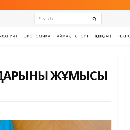
УХАНИЯТ
ЭКОНОМИКА
АЙМАҚ
СПОРТ
ҚҰҚЫҚ-ЗАҢ
ТЕХН
ДАРЫНЫҢ ЖҰМЫСЫ