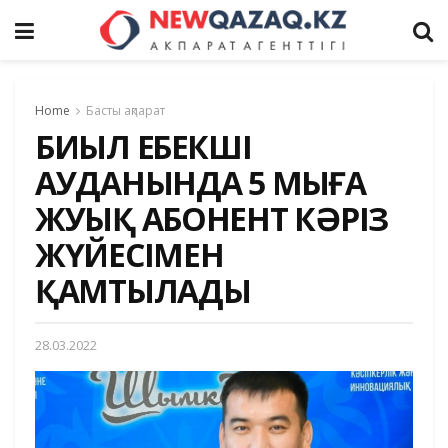
Home
Басты ақпарат
БИЫЛ ЕҢБЕКШІ
АУДАНЫНДА 5 МЫҢҒА
ЖУЫҚ АБОНЕНТ КӘРІЗ
ЖҮЙЕСІМЕН
ҚАМТЫЛАДЫ
28.03.2022