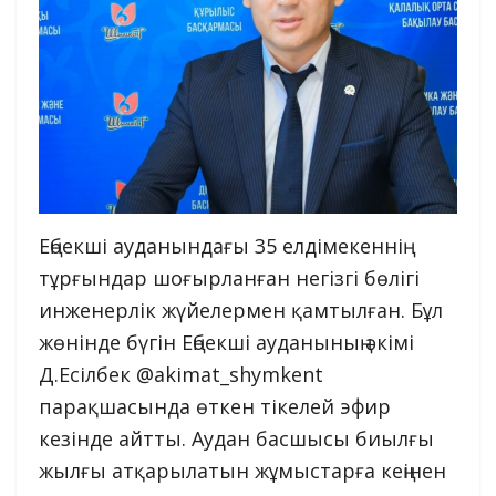
Еңбекші ауданындағы 35 елдімекеннің
тұрғындар шоғырланған негізгі бөлігі
инженерлік жүйелермен қамтылған. Бұл
жөнінде бүгін Еңбекші ауданының әкімі
Д.Есілбек @akimat_shymkent
парақшасында өткен тікелей эфир
кезінде айтты. Аудан басшысы биылғы
жылғы атқарылатын жұмыстарға кеңінен