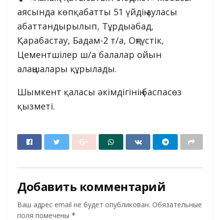
аясында көпқабатты 51 үйдің ауласы
абаттандырылып, Тұрдыабад,
Қарабастау, Бадам-2 т/а, Оңтүстік,
Цементшілер ш/а балалар ойын
алаңшалары құрылады.
Шымкент қаласы әкімдігінің баспасөз
қызметі.
Добавить комментарий
Ваш адрес email не будет опубликован.
Обязательные
поля помечены
*