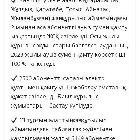
Жұлдыз, Қаратөбе, Тоғыс, Айнатас,
Жыланбұзған) жаңақұрылыс аймағындағы
2 мыңнан аса абонентті ауыз сумен қамту
мақсатында ЖСҚ әзірленді. Осы жылы
құрылыс жұмыстары басталса, ауданның
2023 жылы ауыз сумен қамту көрсеткіші
100 %-ға жетеді.
2500 абонентті сапалы электр
қуатымен қамту үшін жобалау-сметалық
құжат әзірленді. Биыл құрылыс
жұмыстарын бастау күтілуде.
13 тұрғын алаптың жаңақұрылыс
аймағындағы табиғи газ жүйесімен
қамтылмаған жалпы 6149 абонентке