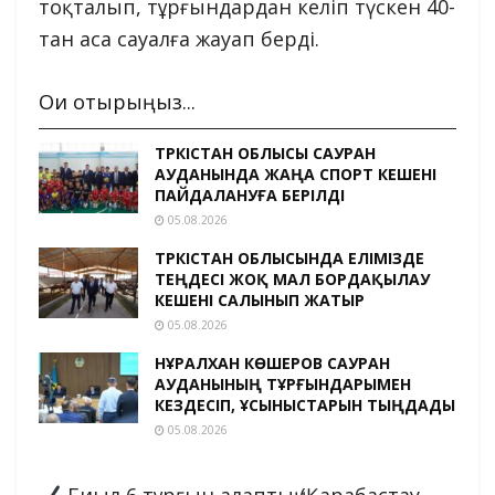
тоқталып, тұрғындардан келіп түскен 40-
тан аса сауалға жауап берді.
Оқи отырыңыз...
ТҮРКІСТАН ОБЛЫСЫ САУРАН
АУДАНЫНДА ЖАҢА СПОРТ КЕШЕНІ
ПАЙДАЛАНУҒА БЕРІЛДІ
05.08.2026
ТҮРКІСТАН ОБЛЫСЫНДА ЕЛІМІЗДЕ
ТЕҢДЕСІ ЖОҚ МАЛ БОРДАҚЫЛАУ
КЕШЕНІ САЛЫНЫП ЖАТЫР
05.08.2026
НҰРАЛХАН КӨШЕРОВ САУРАН
АУДАНЫНЫҢ ТҰРҒЫНДАРЫМЕН
КЕЗДЕСІП, ҰСЫНЫСТАРЫН ТЫҢДАДЫ
05.08.2026
Биыл 6 тұрғын алаптың (Қарабастау,