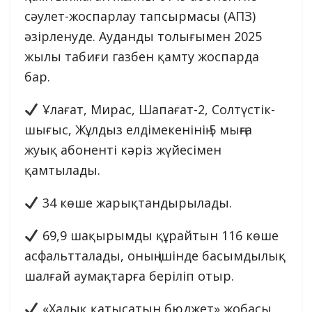
сәулет-жоспарлау тапсырмасы (АПЗ)
әзірленуде. Ауданды толығымен 2025
жылы табиғи газбен қамту жоспарда
бар.
Ұлағат, Мирас, Шапағат-2, Солтүстік-
шығыс, Жұлдыз елдімекенінің 5 мыңға
жуық абоненті кәріз жүйесімен
қамтылады.
34 көше жарықтандырылады.
69,9 шақырымды құрайтын 116 көше
асфальтталады, оның ішінде басымдылық
шалғай аумақтарға беріліп отыр.
«Халық қатысатын бюджет» жобасы