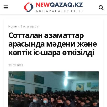
Home
Басты ақпарат
Сотталған азаматтар
арасында мәдени және
көптік іс-шара өткізілді
23.03.2022