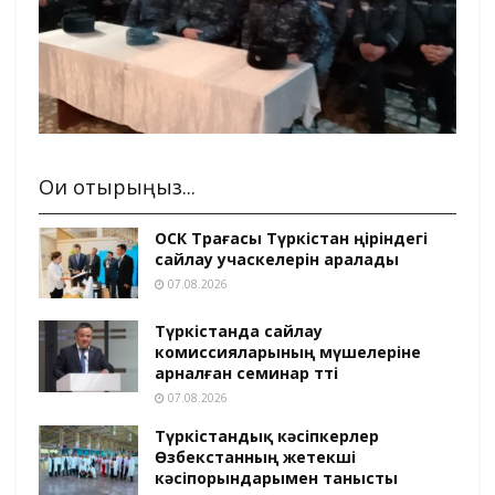
Оқи отырыңыз...
ОСК Төрағасы Түркістан өңіріндегі
сайлау учаскелерін аралады
07.08.2026
Түркістанда сайлау
комиссияларының мүшелеріне
арналған семинар өтті
07.08.2026
Түркістандық кәсіпкерлер
Өзбекстанның жетекші
кәсіпорындарымен танысты