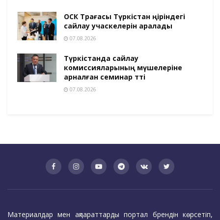
ОСК Төрағасы Түркістан өңіріндегі
сайлау учаскелерін аралады
07.08.2026
Түркістанда сайлау
комиссияларының мүшелеріне
арналған семинар өтті
07.08.2026
Материалдар мен ақпараттарды портал брендін көрсетіп,