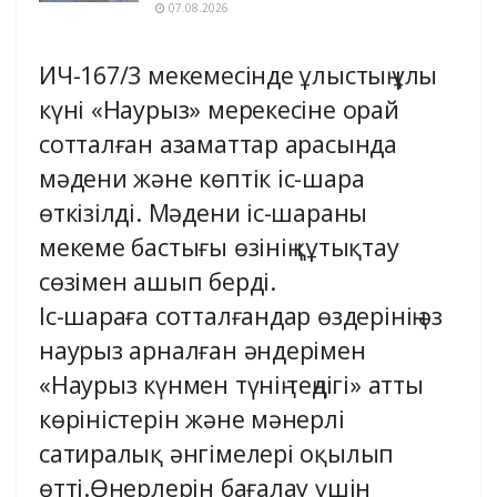
07.08.2026
ИЧ-167/3 мекемесінде ұлыстың ұлы
күні «Наурыз» мерекесіне орай
сотталған азаматтар арасында
мәдени және көптік іс-шара
өткізілді. Мәдени іс-шараны
мекеме бастығы өзінің құтықтау
сөзімен ашып берді.
Іс-шараға сотталғандар өздерінің әз
наурыз арналған әндерімен
«Наурыз күнмен түнің теңдігі» атты
көріністерін және мәнерлі
сатиралық әнгімелері оқылып
өтті.Өнерлерін бағалау үшін