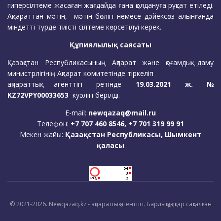
гиперсілтеме жасаған жағдайда ғана қолдануға рұқсат етіледі.
Ақпараттан мәтін, мәтін бөлігі немесе дәйексөз алынғанда
міндетті түрде тиісті сілтеме көрсетілуі керек.
Құпиялылық саясаты
Қазақстан Республикасының Ақпарат және қоғамдық даму
министрлігінің Ақпарат комитетінде тіркеліп
ақпараттық агенттігі ретінде
19.03.2021 ж. №
KZ72VPY00033653
куәлігі берілді.
E-mail:
newqazaq@mail.ru
Телефон:
+7 707 460 8546, +7 701 319 99 91
Мекен жайы:
Қазақстан Республикасы, Шымкент
қаласы
© 2021-2026. Newqazaq.kz - ақпараттық агенттігі. Барлық құқықтар сақталған