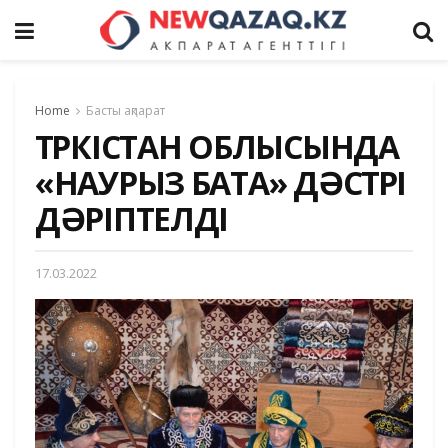
Home
Басты ақпарат
ТҮРКІСТАН ОБЛЫСЫНДА
«НАУРЫЗ БАТА» ДӘСТҮРІ
ДӘРІПТЕЛДІ
17.03.2022