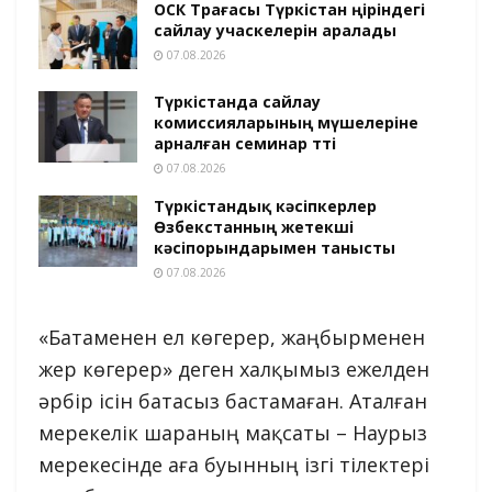
ОСК Төрағасы Түркістан өңіріндегі
сайлау учаскелерін аралады
07.08.2026
Түркістанда сайлау
комиссияларының мүшелеріне
арналған семинар өтті
07.08.2026
Түркістандық кәсіпкерлер
Өзбекстанның жетекші
кәсіпорындарымен танысты
07.08.2026
«Батаменен ел көгерер, жаңбырменен
жер көгерер» деген халқымыз ежелден
әрбір ісін батасыз бастамаған. Аталған
мерекелік шараның мақсаты – Наурыз
мерекесінде аға буынның ізгі тілектері