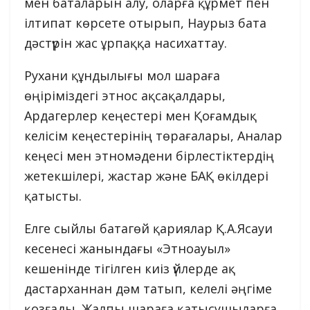
мен баталарын алу, оларға құрмет пен
ілтипат көрсете отырып, Наурыз бата
дәстүрін жас ұрпаққа насихаттау.
Рухани құндылығы мол шараға
өңіріміздегі этнос ақсақалдары,
Ардагерлер кеңестері мен Қоғамдық
келісім кеңестерінің төрағалары, Аналар
кеңесі мен этномәдени бірлестіктердің
жетекшілері, жастар және БАҚ өкілдері
қатысты.
Елге сыйлы батагөй қариялар Қ.А.Ясауи
кесенесі жанындағы «Этноауыл»
кешенінде тігілген киіз үйлерде ақ
дастарханнан дәм татып, келелі әңгіме
қозғады. Жалпы шараға қатысушыларға