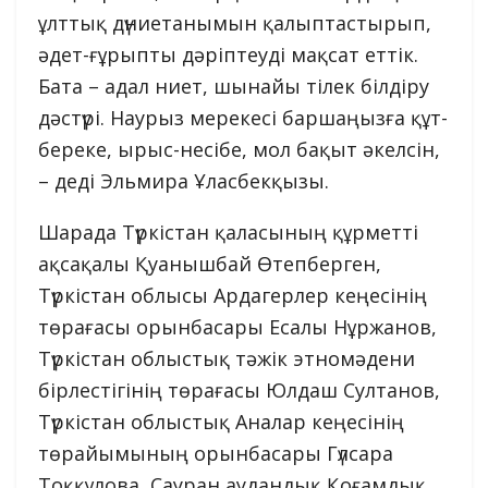
ұлттық дүниетанымын қалыптастырып,
әдет-ғұрыпты дәріптеуді мақсат еттік.
Бата – адал ниет, шынайы тілек білдіру
дәстүрі. Наурыз мерекесі баршаңызға құт-
береке, ырыс-несібе, мол бақыт әкелсін,
– деді Эльмира Ұласбекқызы.
Шарада Түркістан қаласының құрметті
ақсақалы Қуанышбай Өтепберген,
Түркістан облысы Ардагерлер кеңесінің
төрағасы орынбасары Есалы Нұржанов,
Түркістан облыстық тәжік этномәдени
бірлестігінің төрағасы Юлдаш Султанов,
Түркістан облыстық Аналар кеңесінің
төрайымының орынбасары Гүлсара
Тоққұлова, Сауран аудандық Қоғамдық