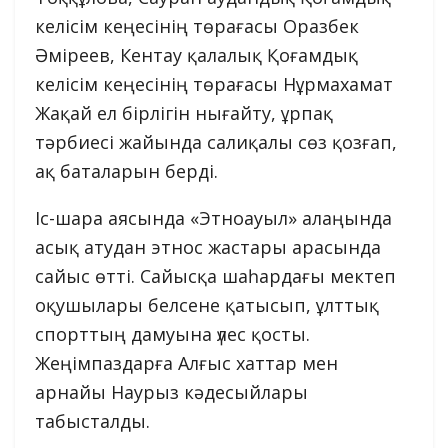
келісім кеңесінің төрағасы Оразбек
Әміреев, Кентау қалалық Қоғамдық
келісім кеңесінің төрағасы Нұрмахамат
Жақай ел бірлігін нығайту, ұрпақ
тәрбиесі жайында салиқалы сөз қозғап,
ақ баталарын берді.
Іс-шара аясында «Этноауыл» алаңында
асық атудан этнос жастары арасында
сайыс өтті. Сайысқа шаһардағы мектеп
оқушылары белсене қатысып, ұлттық
спорттың дамуына үлес қосты.
Жеңімпаздарға Алғыс хаттар мен
арнайы Наурыз кәдесыйлары
табысталды.