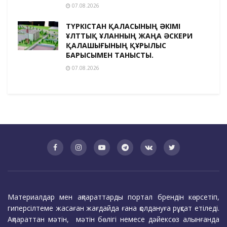
07.08.2026
ТҮРКІСТАН ҚАЛАСЫНЫҢ ӘКІМІ
ҰЛТТЫҚ ҰЛАННЫҢ ЖАҢА ӘСКЕРИ
ҚАЛАШЫҒЫНЫҢ ҚҰРЫЛЫС
БАРЫСЫМЕН ТАНЫСТЫ.
07.08.2026
Материалдар мен ақпараттарды портал брендін көрсетіп,
гиперсілтеме жасаған жағдайда ғана қолдануға рұқсат етіледі.
Ақпараттан мәтін, мәтін бөлігі немесе дәйексөз алынғанда