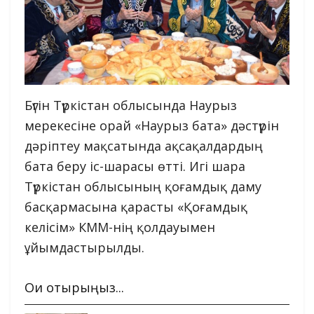
Бүгін Түркістан облысында Наурыз
мерекесіне орай «Наурыз бата» дәстүрін
дәріптеу мақсатында ақсақалдардың
бата беру іс-шарасы өтті. Игі шара
Түркістан облысының қоғамдық даму
басқармасына қарасты «Қоғамдық
келісім» КММ-нің қолдауымен
ұйымдастырылды.
Оқи отырыңыз...