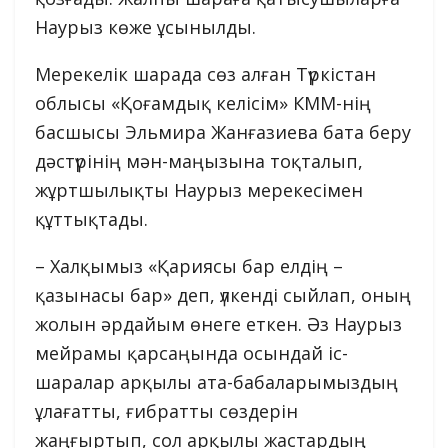
Наурыз көже ұсынылды.
Мерекелік шарада сөз алған Түркістан
облысы «Қоғамдық келісім» КММ-нің
басшысы Эльмира Жанғазиева бата беру
дәстүрінің мән-маңызына тоқталып,
жұртшылықты Наурыз мерекесімен
құттықтады.
– Халқымыз «Қариясы бар елдің –
қазынасы бар» деп, үлкенді сыйлап, оның
жолын әрдайым өнеге еткен. Әз Наурыз
мейрамы қарсаңында осындай іс-
шаралар арқылы ата-бабаларымыздың
ұлағатты, ғибратты сөздерін
жаңғыртып, сол арқылы жастардың