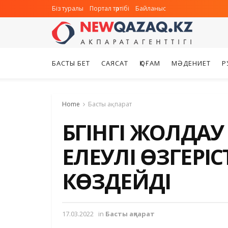
Біз туралы
Портал тәртібі
Байланыс
БАСТЫ БЕТ
САЯСАТ
ҚОҒАМ
МӘДЕНИЕТ
Р
Home
Басты ақпарат
БҮГІНГІ ЖОЛДАУ
ЕЛЕУЛІ ӨЗГЕРІС
КӨЗДЕЙДІ
17.03.2022
in
Басты ақпарат