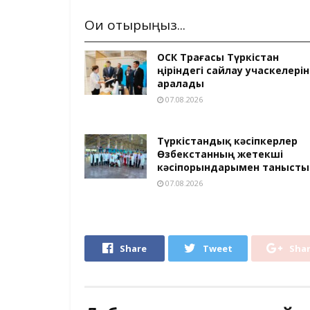
Оқи отырыңыз...
ОСК Төрағасы Түркістан
өңіріндегі сайлау учаскелерін
аралады
07.08.2026
Түркістандық кәсіпкерлер
Өзбекстанның жетекші
кәсіпорындарымен танысты
07.08.2026
Share
Tweet
Sha