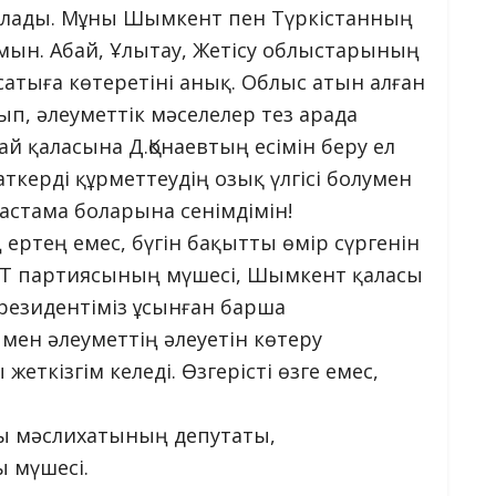
болады. Мұны Шымкент пен Түркістанның
амын. Абай, Ұлытау, Жетісу облыстарының
сатыға көтеретіні анық. Облыс атын алған
п, әлеуметтік мәселелер тез арада
ай қаласына Д.Қонаевтың есімін беру ел
ткерді құрметтеудің озық үлгісі болумен
бастама боларына сенімдімін!
ртең емес, бүгін бақытты өмір сүргенін
AT партиясының мүшесі, Шымкент қаласы
резидентіміз ұсынған барша
мен әлеуметтің әлеуетін көтеру
кізгім келеді. Өзгерісті өзге емес,
ы мәслихатының депутаты,
 мүшесі.