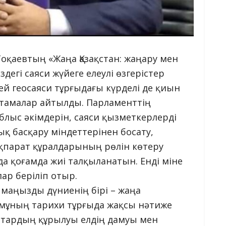
қаевтың «Жаңа Қазақстан: жаңару мен
егі саяси жүйеге елеулі өзгерістер
ідей геосаяси тұрғыдағы күрделі де қиын
стамалар айтылды. Парламенттің
облыс әкімдерін, саяси қызметкерлерді
қ басқару міндеттерінен босату,
қпарат құралдарының рөлін көтеру
 қоғамда жиі талқыланатын. Енді міне
ар беріліп отыр.
р маңызды дүниенің бірі – жаңа
мұның тарихи тұрғыда жақсы нәтиже
ыстардың құрылуы елдің дамуы мен