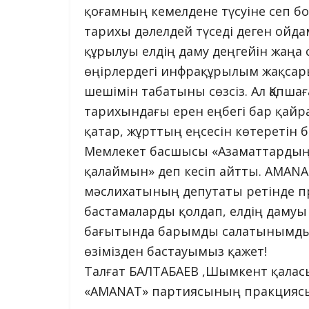
қоғамның кемелдене түсуіне сеп 
тарихы дәлелдей түседі деген ойд
құрылуы елдің даму деңгейін жаңа 
өңірлердегі инфрақұрылым жақсары
шешімін табатыны сөзсіз. Ал Қапшағ
тарихындағы ерен еңбегі бар қайра
қатар, жұрттың еңсесін көтеретін 
Мемлекет басшысы «Азаматтардың е
қалаймын» деп кесіп айтты. AMAN
мәслихатының депутаты ретінде п
бастамаларды қолдап, елдің дамуы 
бағытында барымды салатынымды жет
өзімізден бастауымыз қажет!
Талғат БАЛТАБАЕВ ,Шымкент қалас
«AMANAT» партиясының пракциясы