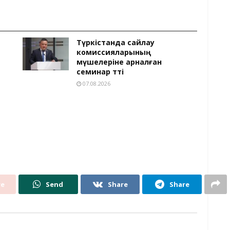
Түркістанда сайлау
комиссияларының
мүшелеріне арналған
семинар өтті
07.08.2026
re
Send
Share
Share