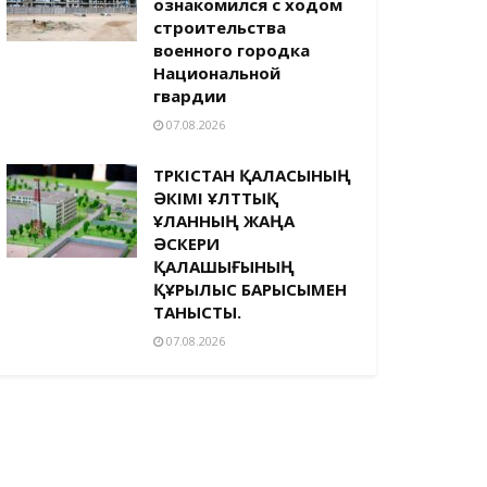
ознакомился с ходом
строительства
военного городка
Национальной
гвардии
07.08.2026
ТҮРКІСТАН ҚАЛАСЫНЫҢ
ӘКІМІ ҰЛТТЫҚ
ҰЛАННЫҢ ЖАҢА
ӘСКЕРИ
ҚАЛАШЫҒЫНЫҢ
ҚҰРЫЛЫС БАРЫСЫМЕН
ТАНЫСТЫ.
07.08.2026