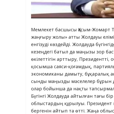
Мемлекет басшысы Қасым-Жомарт То
жаңғыру жолы» атты Жолдауы елімізд
енгізуді көздейді. Жолдауда бүгінг
кезеңдегі батыл да маңызы зор ба
өкілеттігін арттыру, Президентті, 
қосымша саяси-қоғамдық, партиялы
экономиканы дамыту, бұқаралық а
сынды маңызды мәселелер бұрын да
олар бойынша да нақты тапсырмал
Бүгінгі Жолдауда айтылған тағы бі
облыстардың құрылуы. Президент 
бергенін айтып та өтті. Жаңа обл