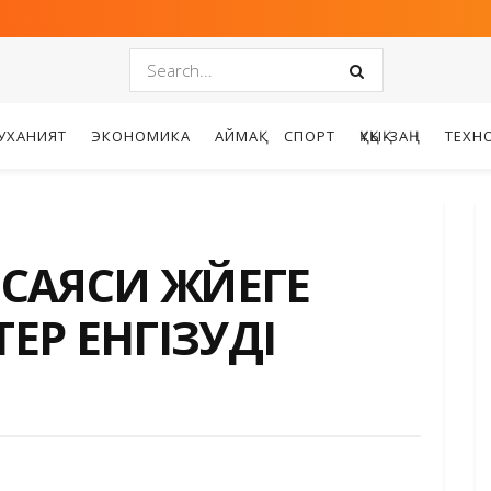
УХАНИЯТ
ЭКОНОМИКА
АЙМАҚ
СПОРТ
ҚҰҚЫҚ-ЗАҢ
ТЕХН
 САЯСИ ЖҮЙЕГЕ
ТЕР ЕНГІЗУДІ