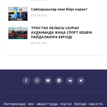
Сайлаушылар нені білуі керек?
06.08.2026
ТҮРКІСТАН ОБЛЫСЫ САУРАН
АУДАНЫНДА ЖАҢА СПОРТ КЕШЕНІ
ПАЙДАЛАНУҒА БЕРІЛДІ
05.08.2026
Материалдар мен ақпараттарды портал брендін көрсетіп,