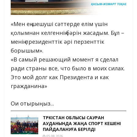
«Мен ең шешуші сәттерде елім үшін
қолымнан келгеннің бәрін жасадым. Бұл –
менің президенттік әрі перзенттік
борышым».
«В самый решающий момент я сделал
ради страны все, что было в моих силах.
Это мой долг как Президента и как
гражданина»
Оқи отырыңыз...
ТҮРКІСТАН ОБЛЫСЫ САУРАН
АУДАНЫНДА ЖАҢА СПОРТ КЕШЕНІ
ПАЙДАЛАНУҒА БЕРІЛДІ
05.08.2026