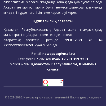
гиперсілтеме жасаған жағдайда ғана қолдануға рұқсат етіледі.
Ақпараттан мәтін, мәтін бөлігі немесе дәйексөз алынғанда
міндетті түрде тиісті сілтеме көрсетілуі керек.
Құпиялылық саясаты
Қазақстан Республикасының Ақпарат және қоғамдық даму
министрлігінің Ақпарат комитетінде тіркеліп
ақпараттық агенттігі ретінде
19.03.2021 ж. №
KZ72VPY00033653
куәлігі берілді.
E-mail:
newqazaq@mail.ru
Телефон:
+7 707 460 8546, +7 701 319 99 91
Мекен жайы:
Қазақстан Республикасы, Шымкент
қаласы
© 2021-2026. Newqazaq.kz - ақпараттық агенттігі. Барлық құқықтар сақталған