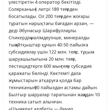
үлестіретін 4 оператор бекітілді.
Солярканың 1 литрі 189 теңгеден
босатылады. Ол 200 теңгеден жоғары
тұратын нарықтағы бағадан арзан, —
деді Әбунасыр Шарифуллаұлы.
Спикердің мәлімдеуінше, минералды
тыңайтқыштар құнын 40-50 пайызға
субсидиялау үшін 122 млн. теңге, тұқым
шаруашылығына 20 млн. теңге,
пестицидтерге 600 мың теңге субсидия
қаражаты бөлінді. Көктемгі дала
жұмыстарын атқаруға қолда бар
техниканың 90 пайыздан астамы дайын.
Былтыр шаруалар тарапынан жаңадан 10
техника сатып алынған.
«Шымкент келбеті» — Әнуар