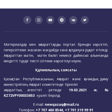
Материалдар мен ақпараттарды портал брендін көрсетіп,
гиперсілтеме жасаған жағдайда ғана қолдануға рұқсат етіледі.
Ақпараттан мәтін, мәтін бөлігі немесе дәйексөз алынғанда
міндетті түрде тиісті сілтеме көрсетілуі керек.
Құпиялылық саясаты
Қазақстан Республикасының Ақпарат және қоғамдық даму
министрлігінің Ақпарат комитетінде тіркеліп
ақпараттық агенттігі ретінде
19.03.2021 ж. №
KZ72VPY00033653
куәлігі берілді.
E-mail:
newqazaq@mail.ru
Телефон:
+7 707 460 8546, +7 701 319 99 91