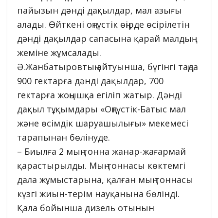
пайызын дәнді дақылдар, мал азығы
алады. Өйткені оңтүстік өңірде өсірілетін
дәнді дақылдар сапасына қарай малдың
жеміне жұмсалады.
Ә.Жанбатыровтың айтуынша, бүгінгі таңда
900 гектарға дәнді дақылдар, 700
гектарға жоңышқа егіліп жатыр. Дәнді
дақыл тұқымдары «Оңтүстік-Батыс мал
және өсімдік шаруашылығы» мекемесі
тарапынан бөлінуде.
– Биылға 2 мың тонна жанар-жағармай
қарастырылды. Мың тоннасы көктемгі
дала жұмыстарына, қалған мың тоннасы
күзгі жиын-терім науқанына бөлінді.
Қала бойынша дизель отынын