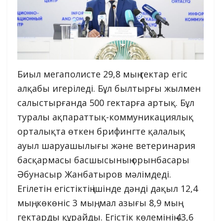
Биыл мегаполисте 29,8 мың гектар егіс
алқабы игеріледі. Бұл былтырғы жылмен
салыстырғанда 500 гектарға артық. Бұл
туралы ақпараттық-коммуникациялық
орталықта өткен брифингте қалалық
ауыл шаруашылығы және ветеринария
басқармасы басшысының орынбасары
Әбунасыр Жанбатыров мәлімдеді.
Егілетін егістіктің ішінде дәнді дақыл 12,4
мың, көкөніс 3 мың, мал азығы 8,9 мың
гектарды құрайды. Егістік көлемінің 43,6