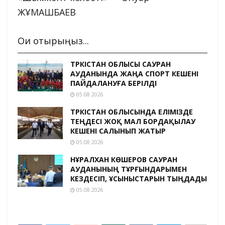
ЖҰМАШБАЕВ
Оқи отырыңыз...
ТҮРКІСТАН ОБЛЫСЫ САУРАН
АУДАНЫНДА ЖАҢА СПОРТ КЕШЕНІ
ПАЙДАЛАНУҒА БЕРІЛДІ
05.08.2026
ТҮРКІСТАН ОБЛЫСЫНДА ЕЛІМІЗДЕ
ТЕҢДЕСІ ЖОҚ МАЛ БОРДАҚЫЛАУ
КЕШЕНІ САЛЫНЫП ЖАТЫР
05.08.2026
НҰРАЛХАН КӨШЕРОВ САУРАН
АУДАНЫНЫҢ ТҰРҒЫНДАРЫМЕН
КЕЗДЕСІП, ҰСЫНЫСТАРЫН ТЫҢДАДЫ
05.08.2026