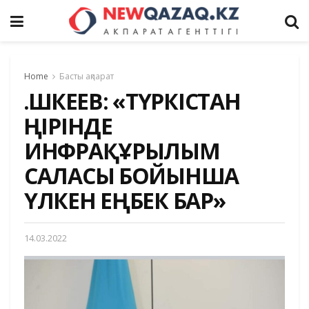
Home
Басты ақпарат
Ө.ШӨКЕЕВ: «ТҮРКІСТАН
ӨҢІРІНДЕ
ИНФРАҚҰРЫЛЫМ
САЛАСЫ БОЙЫНША
ҮЛКЕН ЕҢБЕК БАР»
14.03.2022