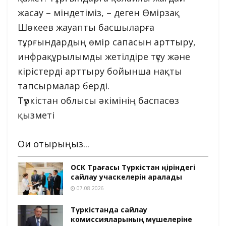
жасау – міндетіміз, – деген Өмірзақ
Шөкеев жауапты басшыларға
тұрғындардың өмір сапасын арттыру,
инфрақұрылымды жетілдіре түсу және
кірістерді арттыру бойынша нақты
тапсырмалар берді.
Түркістан облысы әкімінің баспасөз
қызметі
Оқи отырыңыз...
ОСК Төрағасы Түркістан өңіріндегі
сайлау учаскелерін аралады
07.08.2026
Түркістанда сайлау
комиссияларының мүшелеріне