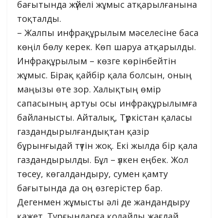
бағытында жүйелі жұмыс атқарылғанына
тоқталды.
– Жалпы инфрақұрылым мәселесіне баса
көңіл бөлу керек. Көп шаруа атқарылды.
Инфрақұрылым – көзге көрінбейтін
жұмыс. Бірақ қайбір қала болсын, оның
маңызы өте зор. Халықтың өмір
сапасының артуы осы инфрақұрылымға
байланысты. Айталық, Түркістан қаласы
газдандырылғандықтан қазір
бұрынғыдай түтін жоқ. Екі жылда бір қала
газдандырылды. Бұл – үлкен еңбек. Жол
төсеу, көгалдандыру, сумен қамту
бағытында да оң өзгерістер бар.
Дегенмен жұмысты әлі де жандандыру
қажет. Тұрғындарға қолайлы жағдай