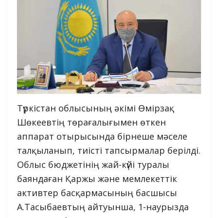
Түркістан облысының әкімі Өмірзақ
Шөкеевтің төрағалығымен өткен
аппарат отырысында бірнеше мәселе
талқыланып, тиісті тапсырмалар берілді.
Облыс бюджетінің жай-күйі туралы
баяндаған Қаржы және мемлекеттік
активтер басқармасының басшысы
А.Тасыбаевтың айтуынша, 1-наурызда