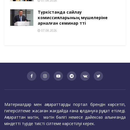
07.08.2026
Түркістанда сайлау
комиссияларының мүшелеріне
арналған семинар өтті
07.08.2026
Материалдар мен ақпараттарды портал брендін көрсетіп,
гиперсілтеме жасаған жағдайда ғана қолдануға рұқсат етіледі.
Ақпараттан мәтін, мәтін бөлігі немесе дәйексөз алынғанда
міндетті түрде тиісті сілтеме көрсетілуі керек.