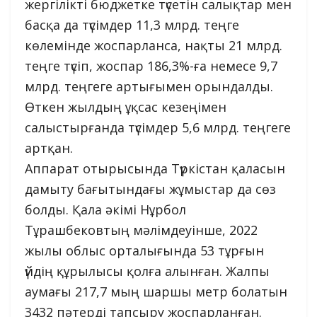
жергілікті бюджетке түсетін салықтар мен
басқа да түсімдер 11,3 млрд. теңге
көлемінде жоспарланса, нақты 21 млрд.
теңге түсіп, жоспар 186,3%-ға немесе 9,7
млрд. теңгеге артығымен орындалды.
Өткен жылдың ұқсас кезеңімен
салыстырғанда түсімдер 5,6 млрд. теңгеге
артқан.
Аппарат отырысында Түркістан қаласын
дамыту бағытындағы жұмыстар да сөз
болды. Қала әкімі Нұрбол
Тұрашбековтың мәлімдеуінше, 2022
жылы облыс орталығында 53 тұрғын
үйдің құрылысы қолға алынған. Жалпы
аумағы 217,7 мың шаршы метр болатын
3432 пәтерді тапсыру жоспарланған.