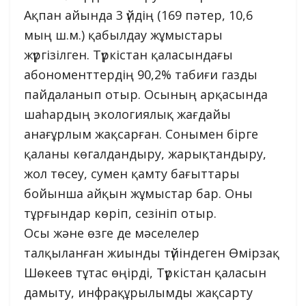
Ақпан айында 3 үйдің (169 пәтер, 10,6
мың ш.м.) қабылдау жұмыстары
жүргізілген. Түркістан қаласындағы
абономенттердің 90,2% табиғи газды
пайдаланып отыр. Осының арқасында
шаһардың экологиялық жағдайы
анағұрлым жақсарған. Сонымен бірге
қаланы көгалдандыру, жарықтандыру,
жол төсеу, сумен қамту бағыттары
бойынша айқын жұмыстар бар. Оны
тұрғындар көріп, сезініп отыр.
Осы және өзге де мәселелер
талқыланған жиынды түйіндеген Өмірзақ
Шөкеев тұтас өңірді, Түркістан қаласын
дамыту, инфрақұрылымды жақсарту