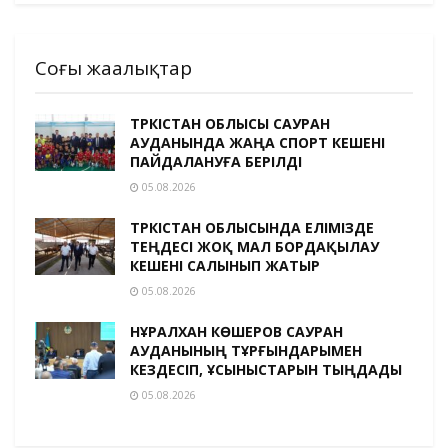
Соңғы жаңалықтар
ТҮРКІСТАН ОБЛЫСЫ САУРАН
АУДАНЫНДА ЖАҢА СПОРТ КЕШЕНІ
ПАЙДАЛАНУҒА БЕРІЛДІ
05.08.2026
ТҮРКІСТАН ОБЛЫСЫНДА ЕЛІМІЗДЕ
ТЕҢДЕСІ ЖОҚ МАЛ БОРДАҚЫЛАУ
КЕШЕНІ САЛЫНЫП ЖАТЫР
05.08.2026
НҰРАЛХАН КӨШЕРОВ САУРАН
АУДАНЫНЫҢ ТҰРҒЫНДАРЫМЕН
КЕЗДЕСІП, ҰСЫНЫСТАРЫН ТЫҢДАДЫ
05.08.2026