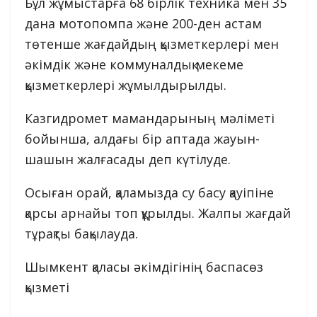
Бұл жұмыстарға 68 бірлік техника мен 35
дана мотопомпа және 200-ден астам
төтенше жағдайдың қызметкерлері мен
әкімдік және коммуналдық мекеме
қызметкерлері жұмылдырылды.
Казгидромет мамандарының мәліметі
бойынша, алдағы бір аптада жауын-
шашын жалғасады деп күтілуде.
Осыған орай, қаламызда су басу қауіпіне
қарсы арнайы топ құрылды. Жалпы жағдай
тұрақты бақылауда.
Шымкент қаласы әкімдігінің баспасөз
қызметі