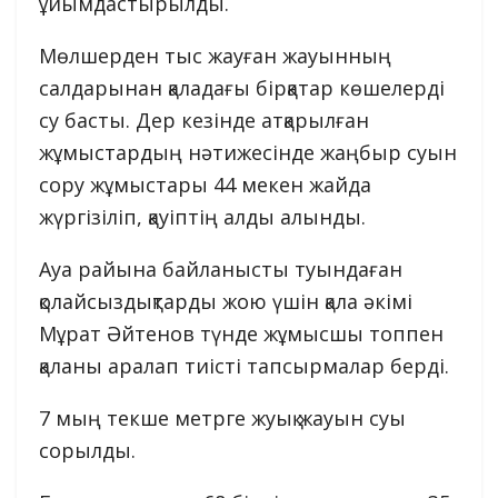
ұйымдастырылды.
Мөлшерден тыс жауған жауынның
салдарынан қаладағы бірқатар көшелерді
су басты. Дер кезінде атқарылған
жұмыстардың нәтижесінде жаңбыр суын
сору жұмыстары 44 мекен жайда
жүргізіліп, қауіптің алды алынды.
Ауа райына байланысты туындаған
қолайсыздықтарды жою үшін қала әкімі
Мұрат Әйтенов түнде жұмысшы топпен
қаланы аралап тиісті тапсырмалар берді.
7 мың текше метрге жуық жауын суы
сорылды.