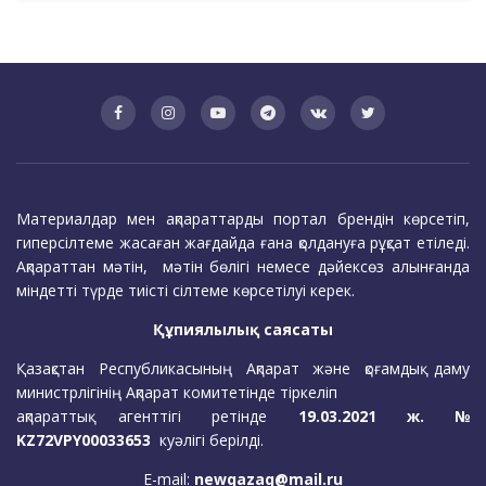
Материалдар мен ақпараттарды портал брендін көрсетіп,
гиперсілтеме жасаған жағдайда ғана қолдануға рұқсат етіледі.
Ақпараттан мәтін, мәтін бөлігі немесе дәйексөз алынғанда
міндетті түрде тиісті сілтеме көрсетілуі керек.
Құпиялылық саясаты
Қазақстан Республикасының Ақпарат және қоғамдық даму
министрлігінің Ақпарат комитетінде тіркеліп
ақпараттық агенттігі ретінде
19.03.2021 ж. №
KZ72VPY00033653
куәлігі берілді.
E-mail:
newqazaq@mail.ru