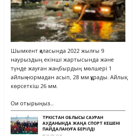
Шымкент қаласында 2022 жылғы 9
наурыздың екінші жартысында және
түнде жауған жаңбырдың мөлшері 1
айлық нормадан асып, 28 мм құрады. Айлық
көрсеткіш 26 мм.
Оқи отырыңыз...
ТҮРКІСТАН ОБЛЫСЫ САУРАН
АУДАНЫНДА ЖАҢА СПОРТ КЕШЕНІ
ПАЙДАЛАНУҒА БЕРІЛДІ
05.08.2026