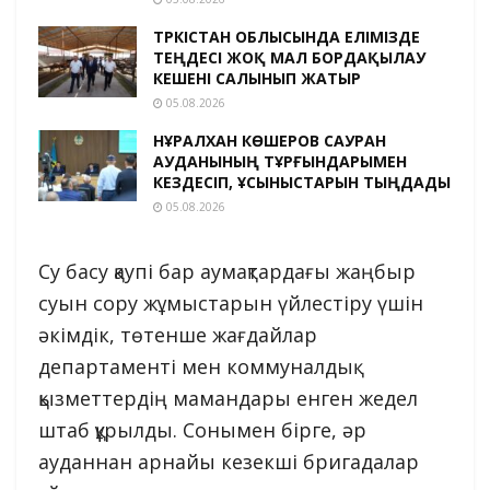
ТҮРКІСТАН ОБЛЫСЫНДА ЕЛІМІЗДЕ
ТЕҢДЕСІ ЖОҚ МАЛ БОРДАҚЫЛАУ
КЕШЕНІ САЛЫНЫП ЖАТЫР
05.08.2026
НҰРАЛХАН КӨШЕРОВ САУРАН
АУДАНЫНЫҢ ТҰРҒЫНДАРЫМЕН
КЕЗДЕСІП, ҰСЫНЫСТАРЫН ТЫҢДАДЫ
05.08.2026
Су басу қаупі бар аумақтардағы жаңбыр
суын сору жұмыстарын үйлестіру үшін
әкімдік, төтенше жағдайлар
департаменті мен коммуналдық
қызметтердің мамандары енген жедел
штаб құрылды. Сонымен бірге, әр
ауданнан арнайы кезекші бригадалар