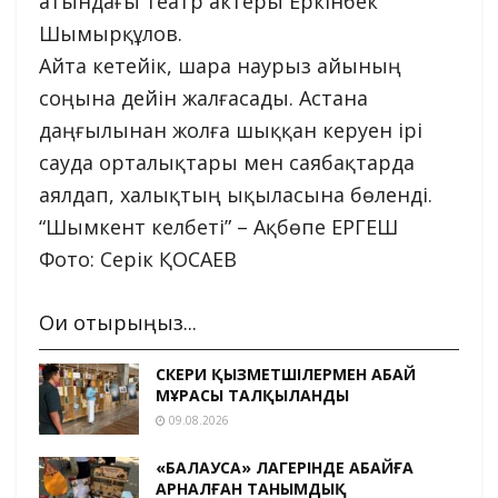
атындағы театр актеры Еркінбек
Шымырқұлов.
Айта кетейік, шара наурыз айының
соңына дейін жалғасады. Астана
даңғылынан жолға шыққан керуен ірі
сауда орталықтары мен саябақтарда
аялдап, халықтың ықыласына бөленді.
“Шымкент келбеті” – Ақбөпе ЕРГЕШ
Фото: Серік ҚОСАЕВ
Оқи отырыңыз...
ӘСКЕРИ ҚЫЗМЕТШІЛЕРМЕН АБАЙ
МҰРАСЫ ТАЛҚЫЛАНДЫ
09.08.2026
«БАЛАУСА» ЛАГЕРІНДЕ АБАЙҒА
АРНАЛҒАН ТАНЫМДЫҚ