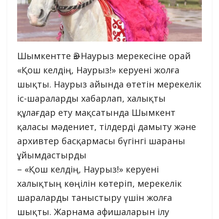
Шымкентте Әз-Наурыз мерекесіне орай
«Қош келдің, Наурыз!» керуені жолға
шықты. Наурыз айында өтетін мерекелік
іс-шараларды хабарлап, халықты
құлағдар ету мақсатында Шымкент
қаласы мәдениет, тілдерді дамыту және
архивтер басқармасы бүгінгі шараны
ұйымдастырды
– «Қош келдің, Наурыз!» керуені
халықтың көңілін көтеріп, мерекелік
шараларды таныстыру үшін жолға
шықты. Жарнама афишаларын ілу