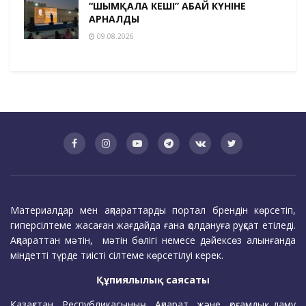
“ШЫМҚАЛА КЕШІ” АБАЙ КҮНІНЕ
АРНАЛДЫ
09.08.2026
Материалдар мен ақпараттарды портал брендін көрсетіп,
гиперсілтеме жасаған жағдайда ғана қолдануға рұқсат етіледі.
Ақпараттан мәтін, мәтін бөлігі немесе дәйексөз алынғанда
міндетті түрде тиісті сілтеме көрсетілуі керек.
Құпиялылық саясаты
Қазақстан Республикасының Ақпарат және қоғамдық даму