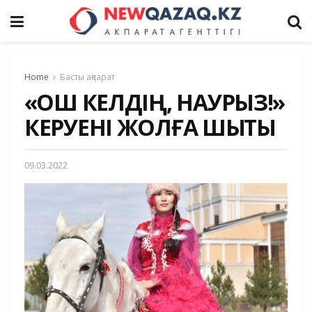
Home
Басты ақпарат
«ҚОШ КЕЛДІҢ, НАУРЫЗ!»
КЕРУЕНІ ЖОЛҒА ШЫҚТЫ
09.03.2022