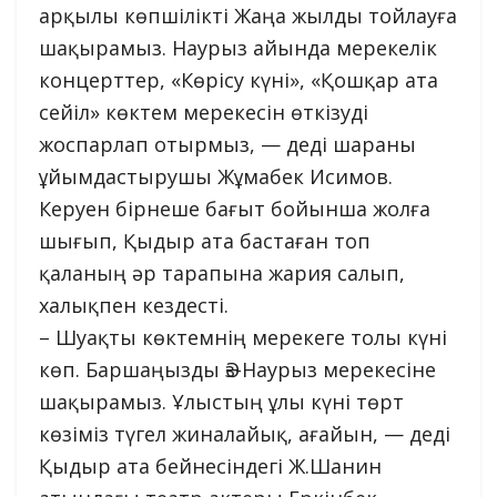
арқылы көпшілікті Жаңа жылды тойлауға
шақырамыз. Наурыз айында мерекелік
концерттер, «Көрісу күні», «Қошқар ата
сейіл» көктем мерекесін өткізуді
жоспарлап отырмыз, — деді шараны
ұйымдастырушы Жұмабек Исимов.
Керуен бірнеше бағыт бойынша жолға
шығып, Қыдыр ата бастаған топ
қаланың әр тарапына жария салып,
халықпен кездесті.
– Шуақты көктемнің мерекеге толы күні
көп. Баршаңызды Әз-Наурыз мерекесіне
шақырамыз. Ұлыстың ұлы күні төрт
көзіміз түгел жиналайық, ағайын, — деді
Қыдыр ата бейнесіндегі Ж.Шанин