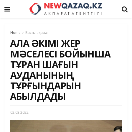
Home
Басты ақпарат
ҚАЛА ӘКІМІ ЖЕР
МӘСЕЛЕСІ БОЙЫНША
ТҰРАН ШАҒЫН
АУДАНЫНЫҢ
ТҰРҒЫНДАРЫН
ҚАБЫЛДАДЫ
02.03.2022