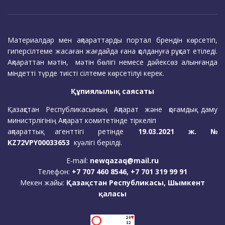
Материалдар мен ақпараттарды портал брендін көрсетіп,
гиперсілтеме жасаған жағдайда ғана қолдануға рұқсат етіледі.
Ақпараттан мәтін, мәтін бөлігі немесе дәйексөз алынғанда
міндетті түрде тиісті сілтеме көрсетілуі керек.
Құпиялылық саясаты
Қазақстан Республикасының Ақпарат және қоғамдық даму
министрлігінің Ақпарат комитетінде тіркеліп
ақпараттық агенттігі ретінде
19.03.2021 ж. №
KZ72VPY00033653
куәлігі берілді.
E-mail:
newqazaq@mail.ru
Телефон:
+7 707 460 8546, +7 701 319 99 91
Мекен жайы:
Қазақстан Республикасы, Шымкент
қаласы