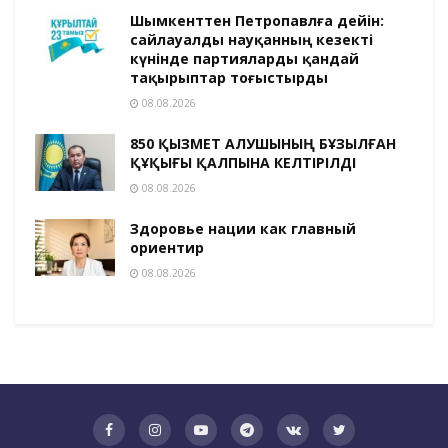
Шымкенттен Петропавлға дейін:
сайлауалды науқанның кезекті
күнінде партияларды қандай
тақырыптар тоғыстырды
08.08.2026
850 ҚЫЗМЕТ АЛУШЫНЫҢ БҰЗЫЛҒАН
ҚҰҚЫҒЫ ҚАЛПЫНА КЕЛТІРІЛДІ
08.08.2026
Здоровье нации как главный
ориентир
08.08.2026