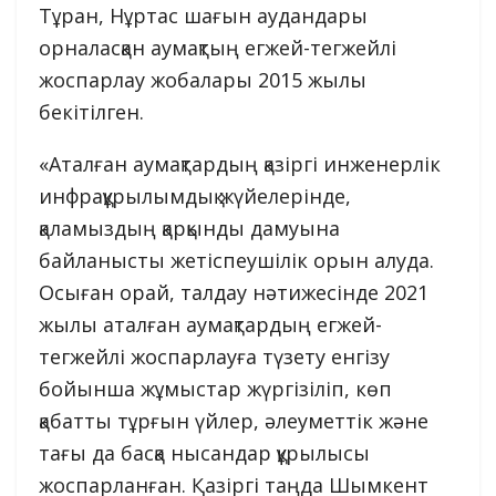
Тұран, Нұртас шағын аудандары
орналасқан аумақтың егжей-тегжейлі
жоспарлау жобалары 2015 жылы
бекітілген.
«Аталған аумақтардың қазіргі инженерлік
инфрақұрылымдық жүйелерінде,
қаламыздың қарқынды дамуына
байланысты жетіспеушілік орын алуда.
Осыған орай, талдау нәтижесінде 2021
жылы аталған аумақтардың егжей-
тегжейлі жоспарлауға түзету енгізу
бойынша жұмыстар жүргізіліп, көп
қабатты тұрғын үйлер, әлеуметтік және
тағы да басқа нысандар құрылысы
жоспарланған. Қазіргі таңда Шымкент