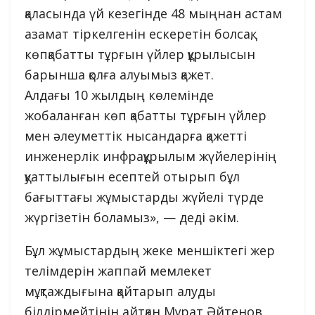
қаласында үй кезегінде 48 мыңнан астам
азамат тіркелгенін ескеретін болсақ,
көпқабатты тұрғын үйлер құрылысын
барынша қолға алуымыз қажет.
Алдағы 10 жылдың көлемінде
жобаланған көп қабатты тұрғын үйлер
мен әлеуметтік нысандарға қажетті
инженерлік инфрақұрылым жүйелерінің
қуаттылығын есептей отырып бұл
бағыттағы жұмыстарды жүйелі түрде
жүргізетін боламыз», — деді әкім.
Бұл жұмыстардың жеке меншіктегі жер
телімдерін жаппай мемлекет
мұқтаждығына қайтарып алуды
білдірмейтінін айтқан Мұрат Әйтенов