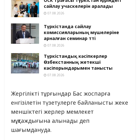
ОСК Төрағасы Түркістан өңіріндегі
сайлау учаскелерін аралады
07.08.2026
Түркістанда сайлау
комиссияларының мүшелеріне
арналған семинар өтті
07.08.2026
Түркістандық кәсіпкерлер
Өзбекстанның жетекші
кәсіпорындарымен танысты
07.08.2026
Жергілікті тұрғындар Бас жоспарға
енгізілетін түзетулерге байланысты жеке
меншіктегі жерлер мемлекет
мұқтаждығына алынады деп
шағымдануда.