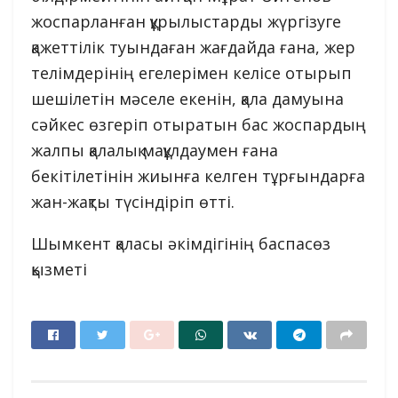
жоспарланған құрылыстарды жүргізуге
қажеттілік туындаған жағдайда ғана, жер
телімдерінің егелерімен келісе отырып
шешілетін мәселе екенін, қала дамуына
сәйкес өзгеріп отыратын бас жоспардың
жалпы қалалық мақұлдаумен ғана
бекітілетінін жиынға келген тұрғындарға
жан-жақты түсіндіріп өтті.
Шымкент қаласы әкімдігінің баспасөз
қызметі