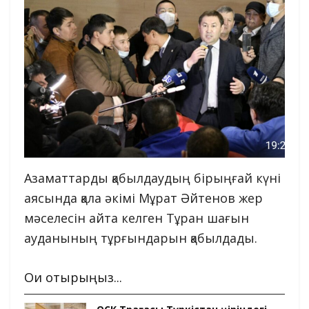
Азаматтарды қабылдаудың бірыңғай күні
аясында қала әкімі Мұрат Әйтенов жер
мәселесін айта келген Тұран шағын
ауданының тұрғындарын қабылдады.
Оқи отырыңыз...