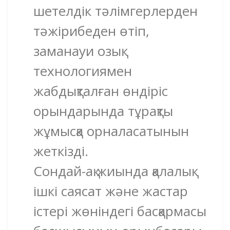
шетелдік тәлімгерлерден
тәжірибеден өтіп,
заманауи озық
технологиямен
жабдықталған өндіріс
орындарында тұрақты
жұмысқа орналасатынын
жеткізді.
Сондай-ақ жиында қалалық
ішкі саясат және жастар
істері жөніндегі басқармасы