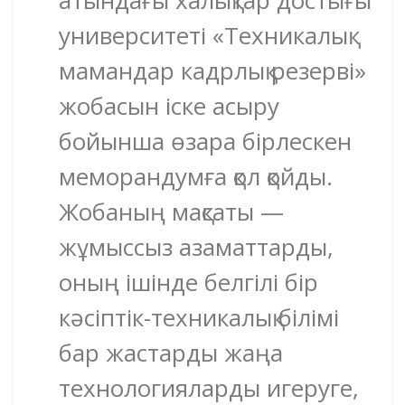
университеті «Техникалық
мамандар кадрлық резерві»
жобасын іске асыру
бойынша өзара бірлескен
меморандумға қол қойды.
Жобаның мақсаты —
жұмыссыз азаматтарды,
оның ішінде белгілі бір
кәсіптік-техникалық білімі
бар жастарды жаңа
технологияларды игеруге,