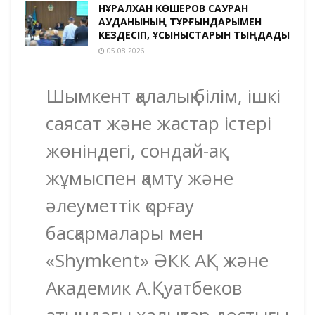
НҰРАЛХАН КӨШЕРОВ САУРАН
АУДАНЫНЫҢ ТҰРҒЫНДАРЫМЕН
КЕЗДЕСІП, ҰСЫНЫСТАРЫН ТЫҢДАДЫ
05.08.2026
Шымкент қалалық білім, ішкі
саясат және жастар істері
жөніндегі, сондай-ақ
жұмыспен қамту және
әлеуметтік қорғау
басқармалары мен
«Shymkent» ӘКК АҚ және
Академик А.Қуатбеков
атындағы халықтар достығы