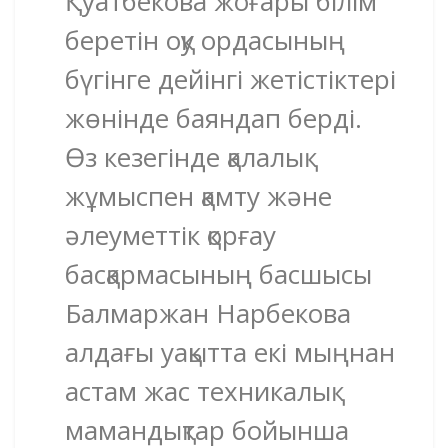
Қуатбекова жоғары білім
беретін оқу ордасының
бүгінге дейінгі жетістіктері
жөнінде баяндап берді.
Өз кезегінде қалалық
жұмыспен қамту және
әлеуметтік қорғау
басқармасының басшысы
Балмаржан Нарбекова
алдағы уақытта екі мыңнан
астам жас техникалық
мамандықтар бойынша