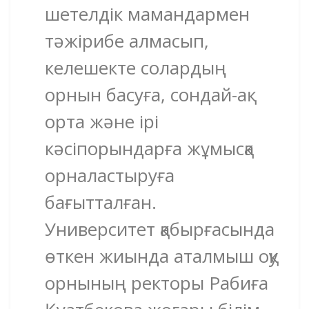
шетелдік мамандармен
тәжірибе алмасып,
келешекте солардың
орнын басуға, сондай-ақ
орта және ірі
кәсіпорындарға жұмысқа
орналастыруға
бағытталған.
Университет қабырғасында
өткен жиында аталмыш оқу
орнының ректоры Рабиға