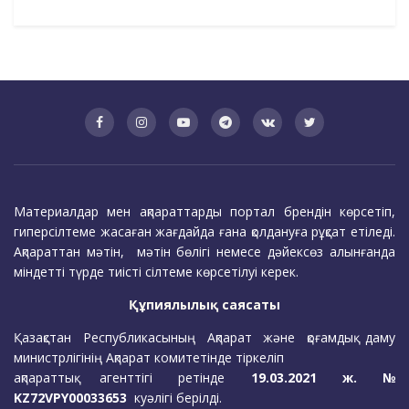
Материалдар мен ақпараттарды портал брендін көрсетіп,
гиперсілтеме жасаған жағдайда ғана қолдануға рұқсат етіледі.
Ақпараттан мәтін, мәтін бөлігі немесе дәйексөз алынғанда
міндетті түрде тиісті сілтеме көрсетілуі керек.
Құпиялылық саясаты
Қазақстан Республикасының Ақпарат және қоғамдық даму
министрлігінің Ақпарат комитетінде тіркеліп
ақпараттық агенттігі ретінде
19.03.2021 ж. №
KZ72VPY00033653
куәлігі берілді.