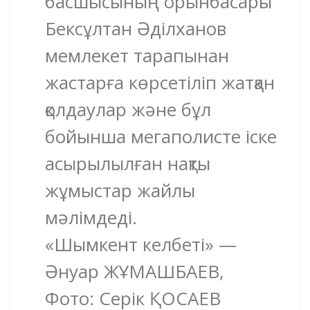
басшысының орынбасары
Бексұлтан Әділханов
мемлекет тарапынан
жастарға көрсетіліп жатқан
қолдаулар және бұл
бойынша мегаполисте іске
асырылылған нақты
жұмыстар жайлы
мәлімдеді.
«Шымкент келбеті» —
Әнуар ЖҰМАШБАЕВ,
Фото: Серік ҚОСАЕВ