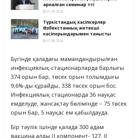
арналған семинар өтті
07.08.2026
Түркістандық кәсіпкерлер
Өзбекстанның жетекші
кәсіпорындарымен танысты
07.08.2026
Бүгінде қаладағы мамандандырылған
инфекциялық-стационарларда барлығы
374 орын бар, төсек орын толымдығы
9,6%-ды құрайды, 338 төсек орын бос.
Инфекциялық стационарда 36 науқас
емделуде, жансақтау бөлімінде – 75 төсек
орын бар, 5 науқас ем қабылдауда.
Бір тәулік ішінде қалада 300 адам
вакцина алды (I компонент- 127, II