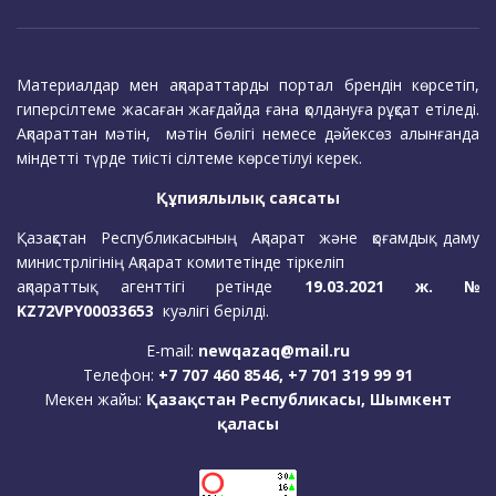
Материалдар мен ақпараттарды портал брендін көрсетіп,
гиперсілтеме жасаған жағдайда ғана қолдануға рұқсат етіледі.
Ақпараттан мәтін, мәтін бөлігі немесе дәйексөз алынғанда
міндетті түрде тиісті сілтеме көрсетілуі керек.
Құпиялылық саясаты
Қазақстан Республикасының Ақпарат және қоғамдық даму
министрлігінің Ақпарат комитетінде тіркеліп
ақпараттық агенттігі ретінде
19.03.2021 ж. №
KZ72VPY00033653
куәлігі берілді.
E-mail:
newqazaq@mail.ru
Телефон:
+7 707 460 8546, +7 701 319 99 91
Мекен жайы:
Қазақстан Республикасы, Шымкент
қаласы