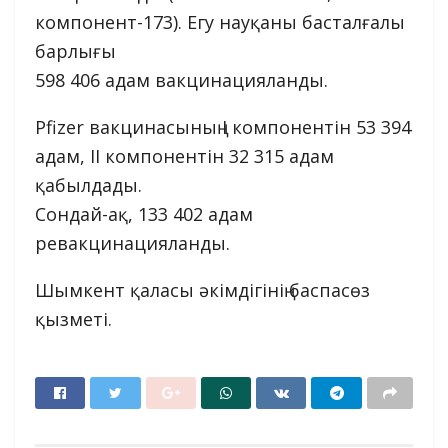
компонент-173). Егу науқаны басталғалы
барлығы
598 406 адам вакцинацияланды.
Pfizer вакцинасының I компонентін 53 394
адам, II компонентін 32 315 адам
қабылдады.
Сондай-ақ, 133 402 адам
ревакцинацияланды.
Шымкент қаласы әкімдігінің баспасөз
қызметі.