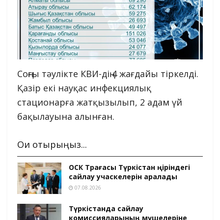
Соңғы тәулікте КВИ-дің 4 жағдайы тіркелді.
Қазір екі науқас инфекциялық
стационарға жатқызылып, 2 адам үй
бақылауына алынған.
Оқи отырыңыз...
ОСК Төрағасы Түркістан өңіріндегі
сайлау учаскелерін аралады
07.08.2026
Түркістанда сайлау
комиссияларының мүшелеріне