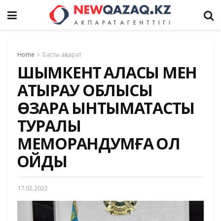
Home
Басты ақпарат
ШЫМКЕНТ ҚАЛАСЫ МЕН
АТЫРАУ ОБЛЫСЫ
ӨЗАРА ЫНТЫМАҚТАСТЫҚ
ТУРАЛЫ
МЕМОРАНДУМҒА ҚОЛ
ҚОЙДЫ
17.02.2022