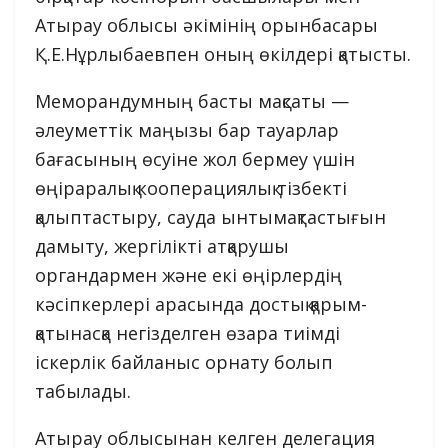
Атырау облысы әкімінің орынбасары
Қ.Е.Нұрлыбаевпен оның өкілдері қатысты.
Меморандумның басты мақсаты —
әлеуметтік маңызы бар тауарлар
бағасының өсуіне жол бермеу үшін
өңіраралық кооперациялық тізбекті
қалыптастыру, сауда ынтымақтастығын
дамыту, жергілікті атқарушы
органдармен және екі өңірлердің
кәсіпкерлері арасында достық қарым-
қатынасқа негізделген өзара тиімді
іскерлік байланыс орнату болып
табылады.
Атырау облысынан келген делегация