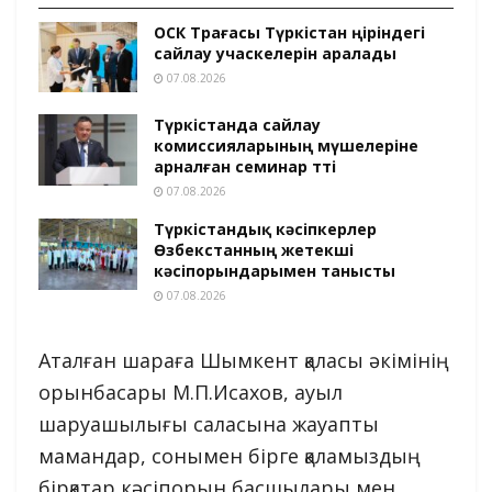
ОСК Төрағасы Түркістан өңіріндегі
сайлау учаскелерін аралады
07.08.2026
Түркістанда сайлау
комиссияларының мүшелеріне
арналған семинар өтті
07.08.2026
Түркістандық кәсіпкерлер
Өзбекстанның жетекші
кәсіпорындарымен танысты
07.08.2026
Аталған шараға Шымкент қаласы әкімінің
орынбасары М.П.Исахов, ауыл
шаруашылығы саласына жауапты
мамандар, сонымен бірге қаламыздың
бірқатар кәсіпорын басшылары мен