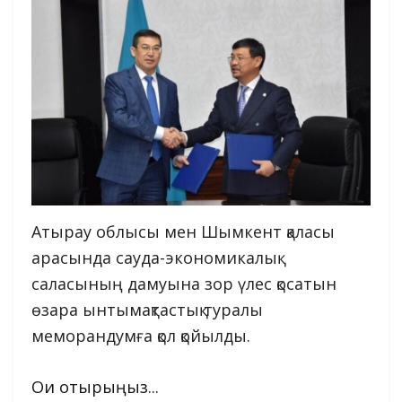
Атырау облысы мен Шымкент қаласы
арасында сауда-экономикалық
саласының дамуына зор үлес қосатын
өзара ынтымақтастық туралы
меморандумға қол қойылды.
Оқи отырыңыз...