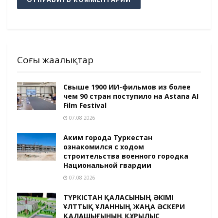
Соңғы жаңалықтар
Свыше 1900 ИИ-фильмов из более
чем 90 стран поступило на Astana AI
Film Festival
07.08.2026
Аким города Туркестан
ознакомился с ходом
строительства военного городка
Национальной гвардии
07.08.2026
ТҮРКІСТАН ҚАЛАСЫНЫҢ ӘКІМІ
ҰЛТТЫҚ ҰЛАННЫҢ ЖАҢА ӘСКЕРИ
ҚАЛАШЫҒЫНЫҢ ҚҰРЫЛЫС