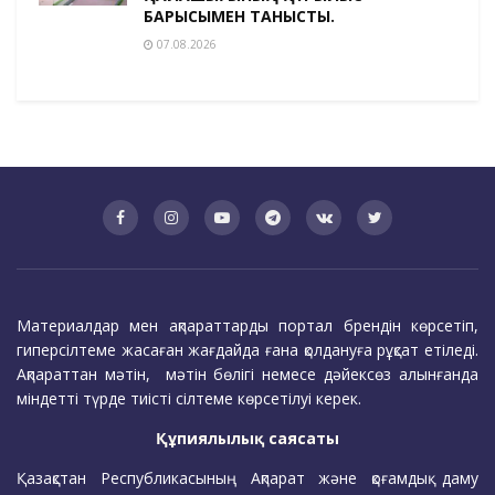
БАРЫСЫМЕН ТАНЫСТЫ.
07.08.2026
Материалдар мен ақпараттарды портал брендін көрсетіп,
гиперсілтеме жасаған жағдайда ғана қолдануға рұқсат етіледі.
Ақпараттан мәтін, мәтін бөлігі немесе дәйексөз алынғанда
міндетті түрде тиісті сілтеме көрсетілуі керек.
Құпиялылық саясаты
Қазақстан Республикасының Ақпарат және қоғамдық даму