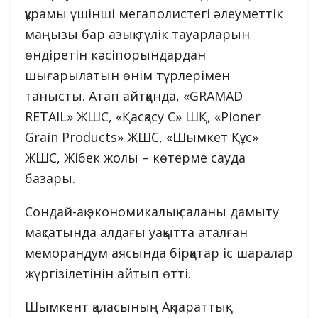
құрамы үшінші мегаполистегі әлеуметтік
маңызы бар азық-түлік тауарларын
өндіретін кәсіпорындардан
шығарылатын өнім түрлерімен
танысты. Атап айтқанда, «GRAMAD
RETAIL» ЖШС, «Қасқасу С» ШҚ, «Pioner
Grain Products» ЖШС, «Шымкет Құс»
ЖШС, Жібек жолы – көтерме сауда
базары.
Сондай-ақ экономикалық саланы дамыту
мақсатында алдағы уақытта аталған
меморандум аясында бірқатар іс шаралар
жүргізілетінін айтып өтті.
Шымкент қаласының Ақпараттық-