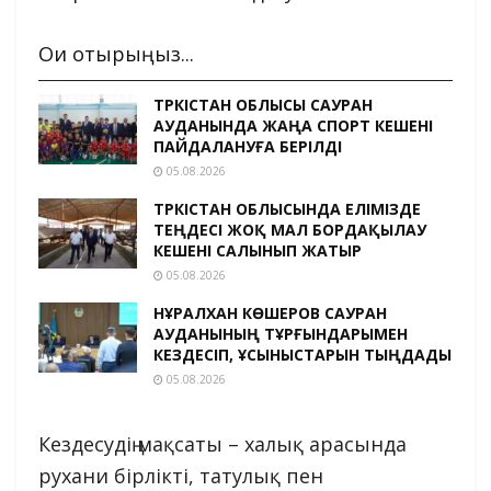
Оқи отырыңыз...
ТҮРКІСТАН ОБЛЫСЫ САУРАН
АУДАНЫНДА ЖАҢА СПОРТ КЕШЕНІ
ПАЙДАЛАНУҒА БЕРІЛДІ
05.08.2026
ТҮРКІСТАН ОБЛЫСЫНДА ЕЛІМІЗДЕ
ТЕҢДЕСІ ЖОҚ МАЛ БОРДАҚЫЛАУ
КЕШЕНІ САЛЫНЫП ЖАТЫР
05.08.2026
НҰРАЛХАН КӨШЕРОВ САУРАН
АУДАНЫНЫҢ ТҰРҒЫНДАРЫМЕН
КЕЗДЕСІП, ҰСЫНЫСТАРЫН ТЫҢДАДЫ
05.08.2026
Кездесудің мақсаты – халық арасында
рухани бірлікті, татулық пен