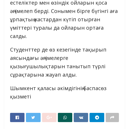
естеліктер мен өзіндік ойларын қоса
әңгімелеп берді. Сонымен бірге бүгінгі аға
ұрпақтың жастардан күтіп отырған
үміттері туралы да ойларын ортаға
салды.
Студенттер де өз кезегінде тақырып
аясындағы әңгімелерге
қызығушылықтарын танытып түрлі
сұрақтарына жауап алды.
Шымкент қаласы әкімдігінің баспасөз
қызметі