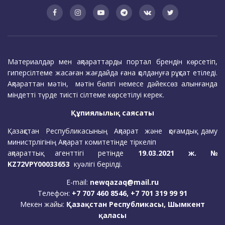
Материалдар мен ақпараттарды портал брендін көрсетіп,
гиперсілтеме жасаған жағдайда ғана қолдануға рұқсат етіледі.
Ақпараттан мәтін, мәтін бөлігі немесе дәйексөз алынғанда
міндетті түрде тиісті сілтеме көрсетілуі керек.
Құпиялылық саясаты
Қазақстан Республикасының Ақпарат және қоғамдық даму
министрлігінің Ақпарат комитетінде тіркеліп
ақпараттық агенттігі ретінде
19.03.2021 ж. №
KZ72VPY00033653
куәлігі берілді.
E-mail:
newqazaq@mail.ru
Телефон:
+7 707 460 8546, +7 701 319 99 91
Мекен жайы:
Қазақстан Республикасы, Шымкент
қаласы