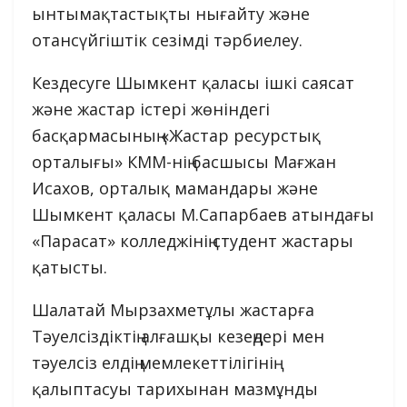
ынтымақтастықты нығайту және
отансүйгіштік сезімді тәрбиелеу.
Кездесуге Шымкент қаласы ішкі саясат
және жастар істері жөніндегі
басқармасының «Жастар ресурстық
орталығы» КММ-нің басшысы Мағжан
Исахов, орталық мамандары және
Шымкент қаласы М.Сапарбаев атындағы
«Парасат» колледжінің студент жастары
қатысты.
Шалатай Мырзахметұлы жастарға
Тәуелсіздіктің алғашқы кезеңдері мен
тәуелсіз елдің мемлекеттілігінің
қалыптасуы тарихынан мазмұнды