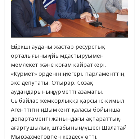
Еңбекші ауданы жастар ресурстық
орталығының ұйымдастыруымен
мемлекет және қоғам қайраткері,
«Құрмет» орденінің иегері, парламенттің
экс депутаты, Отырар, Созақ
аудандарының құрметті азаматы,
Сыбайлас жемқорлыққа қарсы іс-қимыл
Агенттігінің Шымкент қаласы бойынша
департаменті жанындағы ақпараттық-
ағартушылық штабының мүшесі Шалатай
Мырзахметовпен кездесу өтті.