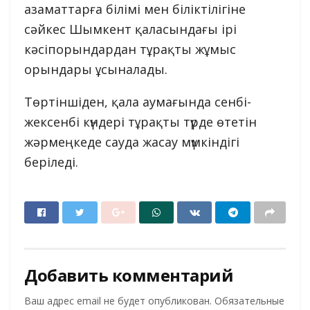
азаматтарға білімі мен біліктілігіне
сәйкес Шымкент қаласындағы ірі
кәсіпорындардан тұрақты жұмыс
орындары ұсыналады.
Төртіншіден, қала аумағында сенбі-
жексенбі күндері тұрақты түрде өтетін
жәрмеңкеде сауда жасау мүмкіндігі
беріледі.
Добавить комментарий
Ваш адрес email не будет опубликован.
Обязательные