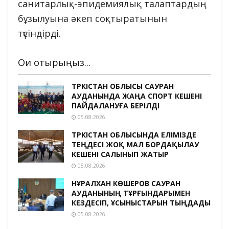
санитарлық-эпидемиялық талаптардың
бұзылуына әкеп соқтыратынын
түсіндірді.
Оқи отырыңыз...
ТҮРКІСТАН ОБЛЫСЫ САУРАН
АУДАНЫНДА ЖАҢА СПОРТ КЕШЕНІ
ПАЙДАЛАНУҒА БЕРІЛДІ
05.08.2026
ТҮРКІСТАН ОБЛЫСЫНДА ЕЛІМІЗДЕ
ТЕҢДЕСІ ЖОҚ МАЛ БОРДАҚЫЛАУ
КЕШЕНІ САЛЫНЫП ЖАТЫР
05.08.2026
НҰРАЛХАН КӨШЕРОВ САУРАН
АУДАНЫНЫҢ ТҰРҒЫНДАРЫМЕН
КЕЗДЕСІП, ҰСЫНЫСТАРЫН ТЫҢДАДЫ
05.08.2026