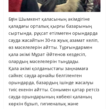
Бүгін Шымкент қаласының әкімдігіне
қаладағы орталық қырғы базарының
сыртында, рұқсат етілмеген орындарда
сауда жасайтын 30-ға жуық азамат келіп,
өз мәселелерін айтты. Тұрғындармен
қала әкімі Мұрат Әйтенов кездесіп,
олардың мәселелерін тыңдады.
Қала әкімі қолданыстағы заңнамаға
сәйкес сауда арнайы белгіленген
орындарда, базардың ішінде жасалуы
тиіс екенін айтты. Сонымен қатар ретсіз
сауда орындарының көбеюі қаланың
көркін бұзып, гигиеналық және