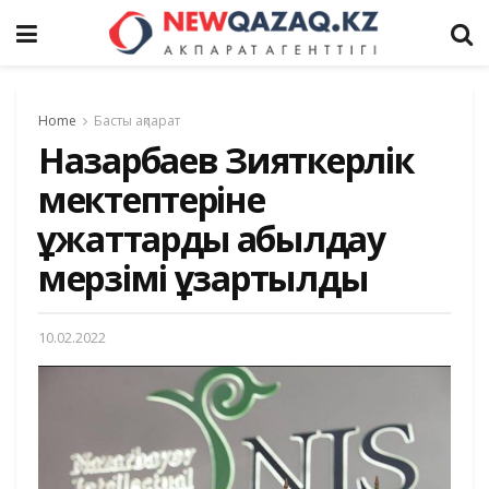
Home
Басты ақпарат
Назарбаев Зияткерлік
мектептеріне
құжаттарды қабылдау
мерзімі ұзартылды
10.02.2022