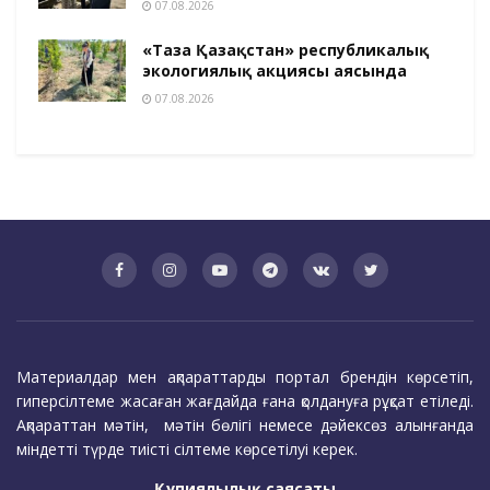
07.08.2026
«Таза Қазақстан» республикалық
экологиялық акциясы аясында
07.08.2026
Материалдар мен ақпараттарды портал брендін көрсетіп,
гиперсілтеме жасаған жағдайда ғана қолдануға рұқсат етіледі.
Ақпараттан мәтін, мәтін бөлігі немесе дәйексөз алынғанда
міндетті түрде тиісті сілтеме көрсетілуі керек.
Құпиялылық саясаты