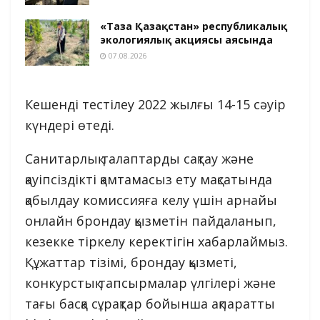
«Таза Қазақстан» республикалық
экологиялық акциясы аясында
07.08.2026
Кешенді тестілеу 2022 жылғы 14-15 сәуір
күндері өтеді.
Санитарлық талаптарды сақтау және
қауіпсіздікті қамтамасыз ету мақсатында
қабылдау комиссияға келу үшін арнайы
онлайн брондау қызметін пайдаланып,
кезекке тіркелу керектігін хабарлаймыз.
Құжаттар тізімі, брондау қызметі,
конкурстық тапсырмалар үлгілері және
тағы басқа сұрақтар бойынша ақпаратты