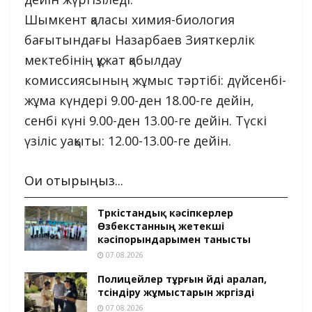
Шымкент қаласы химия-биология
бағытындағы Назарбаев Зияткерлік
мектебінің құжат қабылдау
комиссиясының жұмыс тәртібі: дүйсенбі-
жұма күндері 9.00-ден 18.00-ге дейін,
сенбі күні 9.00-ден 13.00-ге дейін. Түскі
үзіліс уақыты: 12.00-13.00-ге дейін.
Оқи отырыңыз...
Түркістандық кәсіпкерлер
Өзбекстанның жетекші
кәсіпорындарымен танысты
07.08.2026
Полицейлер тұрғын үйді аралап,
түсіндіру жұмыстарын жүргізді
07.08.2026