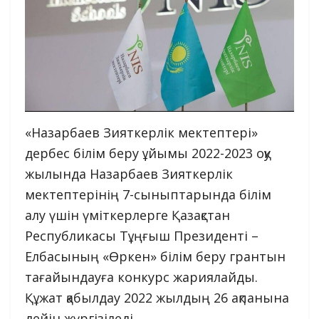
«Назарбаев Зияткерлік мектептері»
дербес білім беру ұйымы 2022-2023 оқу
жылында Назарбаев Зияткерлік
мектептерінің 7-сыныптарында білім
алу үшін үміткерлерге Қазақстан
Республикасы Тұңғыш Президенті –
Елбасының «Өркен» білім беру грантын
тағайындауға конкурс жариялайды.
Құжат қабылдау 2022 жылдың 26 ақпанына
дейін жүргізіледі.