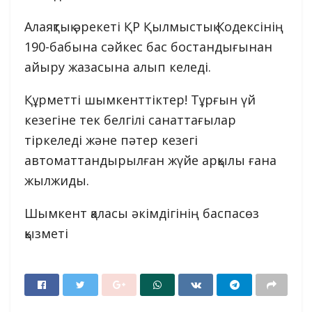
Алаяқтық әрекеті ҚР Қылмыстық Кодексiнің
190-бабына сәйкес бас бостандығынан
айыру жазасына алып келеді.
Құрметті шымкенттіктер! Тұрғын үй
кезегіне тек белгілі санаттағылар
тіркеледі және пәтер кезегі
автоматтандырылған жүйе арқылы ғана
жылжиды.
Шымкент қаласы әкімдігінің баспасөз
қызметі