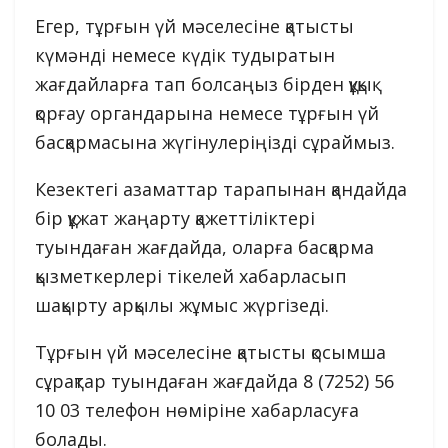
Егер, тұрғын үй мәселесіне қатысты
күмәнді немесе күдік тудыратын
жағдайларға тап болсаңыз бірден құқық
қорғау органдарына немесе тұрғын үй
басқармасына жүгінулеріңізді сұраймыз.
Кезектегі азаматтар тарапынан қандайда
бір құжат жаңарту қажеттіліктері
туындаған жағдайда, оларға басқарма
қызметкерлері тікелей хабарласып
шақырту арқылы жұмыс жүргізеді.
Тұрғын үй мәселесіне қатысты қосымша
сұрақтар туындаған жағдайда 8 (7252) 56
10 03 телефон нөміріне хабарласуға
болады.