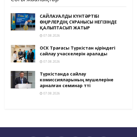
САЙЛАУАЛДЫ КҮНТӘРТІБІ
ӨҢІРЛЕРДІҢ СҰРАНЫСЫ НЕГІЗІНДЕ
ҚАЛЫПТАСЫП ЖАТЫР
07.08.2026
ОСК Төрағасы Түркістан өңіріндегі
сайлау учаскелерін аралады
07.08.2026
Түркістанда сайлау
комиссияларының мүшелеріне
арналған семинар өтті
07.08.2026