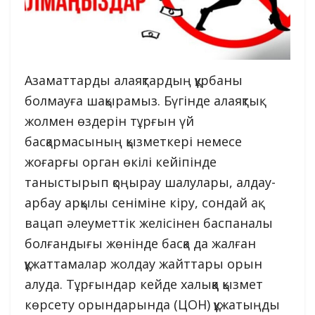
Азаматтарды алаяқтардың құрбаны
болмауға шақырамыз. Бүгінде алаяқтық
жолмен өздерін тұрғын үй
басқармасының қызметкері немесе
жоғарғы орган өкілі кейіпінде
таныстырып қоңырау шалулары, алдау-
арбау арқылы сеніміне кіру, сондай ақ
вацап әлеуметтік желісінен баспаналы
болғандығы жөнінде басқа да жалған
құжаттамалар жолдау жайттары орын
алуда. Тұрғындар кейде халыққа қызмет
көрсету орындарында (ЦОН) құжатыңды