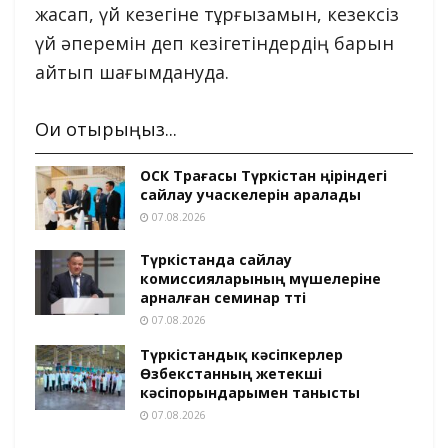
жасап, үй кезегіне тұрғызамын, кезексіз
үй әперемін деп кезігетіндердің барын
айтып шағымдануда.
Оқи отырыңыз...
ОСК Төрағасы Түркістан өңіріндегі
сайлау учаскелерін аралады
07.08.2026
Түркістанда сайлау
комиссияларының мүшелеріне
арналған семинар өтті
07.08.2026
Түркістандық кәсіпкерлер
Өзбекстанның жетекші
кәсіпорындарымен танысты
07.08.2026