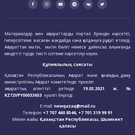
Материалдар мен ақпараттарды портал брендін көрсетіп,
гиперсілтеме жасаған жағдайда ғана қолдануға рұқсат етіледі.
Ақпараттан мәтін, мәтін бөлігі немесе дәйексөз алынғанда
міндетті түрде тиісті сілтеме көрсетілуі керек.
Құпиялылық саясаты
Қазақстан Республикасының Ақпарат және қоғамдық даму
министрлігінің Ақпарат комитетінде тіркеліп
ақпараттық агенттігі ретінде
19.03.2021 ж. №
KZ72VPY00033653
куәлігі берілді.
E-mail:
newqazaq@mail.ru
Телефон:
+7 707 460 8546, +7 701 319 99 91
Мекен жайы:
Қазақстан Республикасы, Шымкент
қаласы