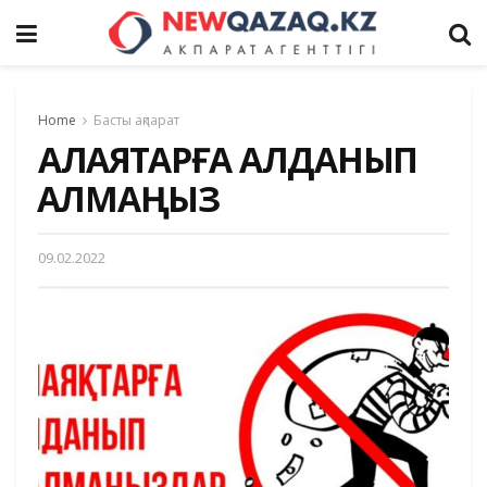
Home
Басты ақпарат
АЛАЯҚТАРҒА АЛДАНЫП
ҚАЛМАҢЫЗ
09.02.2022