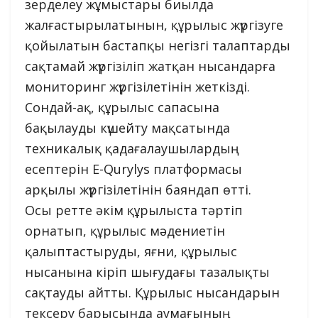
зерделеу жұмыстары биылда
жалғастырылатынын, құрылыс жүргізуге
қойылатын бастапқы негізгі талаптарды
сақтамай жүргізіліп жатқан нысандарға
мониторинг жүргізілетінін жеткізді.
Сондай-ақ, құрылыс сапасына
бақылауды күшейту мақсатында
техникалық қадағалаушылардың
есептерін E-Qurylys платформасы
арқылы жүргізілетінін баяндап өтті.
Осы ретте әкім құрылыста тәртіп
орнатып, құрылыс мәдениетін
қалыптастыруды, яғни, құрылыс
нысанына кіріп шығудағы тазалықты
сақтауды айтты. Құрылыс нысандарын
тексеру барысында аумағының