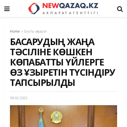
Home
Басты ақпарат
БАСҚАРУДЫҢ ЖАҢА
ТӘСІЛІНЕ КӨШКЕН
КӨПҚАБАТТЫ ҮЙЛЕРГЕ
ӨЗ ҚҰЗЫРЕТІН ТҮСІНДІРУ
ТАПСЫРЫЛДЫ
09.02.2022