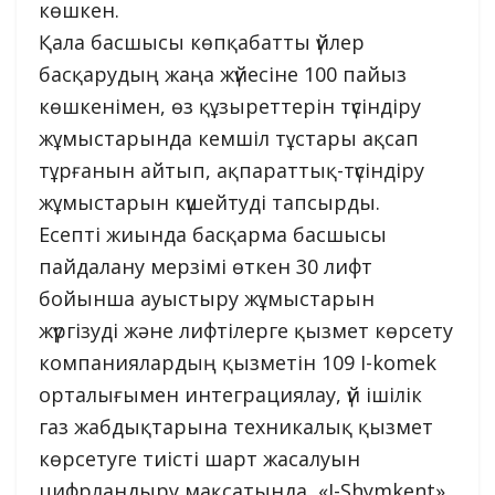
көшкен.
Қала басшысы көпқабатты үйлер
басқарудың жаңа жүйесіне 100 пайыз
көшкенімен, өз құзыреттерін түсіндіру
жұмыстарында кемшіл тұстары ақсап
тұрғанын айтып, ақпараттық-түсіндіру
жұмыстарын күшейтуді тапсырды.
Есепті жиында басқарма басшысы
пайдалану мерзімі өткен 30 лифт
бойынша ауыстыру жұмыстарын
жүргізуді және лифтілерге қызмет көрсету
компаниялардың қызметін 109 I-komek
орталығымен интеграциялау, үй ішілік
газ жабдықтарына техникалық қызмет
көрсетуге тиісті шарт жасалуын
цифрландыру мақсатында, «I-Shymkent»