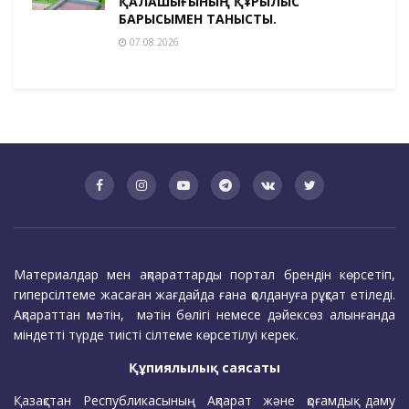
ҚАЛАШЫҒЫНЫҢ ҚҰРЫЛЫС
БАРЫСЫМЕН ТАНЫСТЫ.
07.08.2026
Материалдар мен ақпараттарды портал брендін көрсетіп,
гиперсілтеме жасаған жағдайда ғана қолдануға рұқсат етіледі.
Ақпараттан мәтін, мәтін бөлігі немесе дәйексөз алынғанда
міндетті түрде тиісті сілтеме көрсетілуі керек.
Құпиялылық саясаты
Қазақстан Республикасының Ақпарат және қоғамдық даму