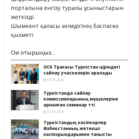
порталына енгізу туралы ұсыныстарын
жеткізді.
Шымкент қаласы әкімдігінің баспасөз
қызметі
Оқи отырыңыз...
ОСК Төрағасы Түркістан өңіріндегі
сайлау учаскелерін аралады
07.08.2026
Түркістанда сайлау
комиссияларының мүшелеріне
арналған семинар өтті
07.08.2026
Түркістандық кәсіпкерлер
Өзбекстанның жетекші
кәсіпорындарымен танысты