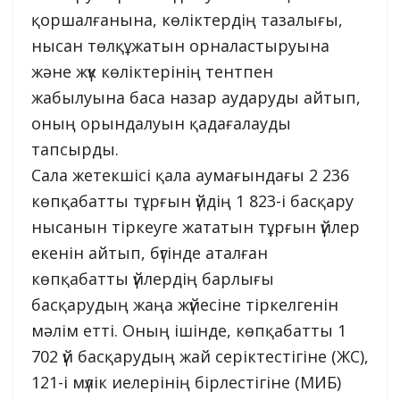
қоршалғанына, көліктердің тазалығы,
нысан төлқұжатын орналастыруына
және жүк көліктерінің тентпен
жабылуына баса назар аударуды айтып,
оның орындалуын қадағалауды
тапсырды.
Сала жетекшісі қала аумағындағы 2 236
көпқабатты тұрғын үйдің 1 823-і басқару
нысанын тіркеуге жататын тұрғын үйлер
екенін айтып, бүгінде аталған
көпқабатты үйлердің барлығы
басқарудың жаңа жүйесіне тіркелгенін
мәлім етті. Оның ішінде, көпқабатты 1
702 үй басқарудың жай серіктестігіне (ЖС),
121-і мүлік иелерінің бірлестігіне (МИБ)