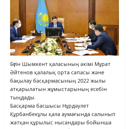
Бүгін Шымкент қаласының әкімі Мұрат
Әйтенов қалалық орта сапасы және
бақылау басқармасының 2022 жылы
атқарылатын жұмыстарының есебін
тыңдады.
Басқарма басшысы Нұрдәулет
Құрбанбекұлы қала аумағында салынып
жатқан құрылыс нысандары бойынша