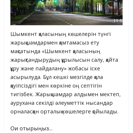
Шымкент қаласының көшелерін түнгі
жарықшамдармен қамтамасыз ету
мақсатында «Шымкент қаласының
жарықтандырудың құрылысын салу, қайта
құру және пайдалану» жобасы іске
асырылуда. Бұл кешкі мезгілде қала
қауіпсіздігі мен көркіне оң септігін
тигізбек. Жарықшамдар алдымен мектеп,
аурухана секілді әлеуметтік нысандар
орналасқан орталық көшелерге қойылады.
Оқи отырыңыз...