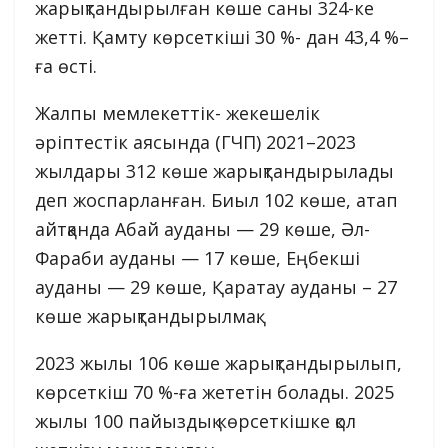
жарықтандырылған көше саны 324-ке
жетті. Қамту көрсеткіші 30 %- дан 43,4 %–
ға өсті.
Жалпы мемлекеттік- жекешелік
әріптестік аясында (ГЧП) 2021–2023
жылдары 312 көше жарықтандырылады
деп жоспарланған. Биыл 102 көше, атап
айтқанда Абай ауданы — 29 көше, Әл-
Фараби ауданы — 17 көше, Еңбекші
ауданы — 29 көше, Қаратау ауданы – 27
көше жарықтандырылмақ.
2023 жылы 106 көше жарықтандырылып,
көрсеткіш 70 %-ға жететін болады. 2025
жылы 100 пайыздық көрсеткішке қол