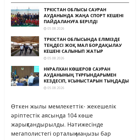
ТҮРКІСТАН ОБЛЫСЫ САУРАН
АУДАНЫНДА ЖАҢА СПОРТ КЕШЕНІ
ПАЙДАЛАНУҒА БЕРІЛДІ
05.08.2026
ТҮРКІСТАН ОБЛЫСЫНДА ЕЛІМІЗДЕ
ТЕҢДЕСІ ЖОҚ МАЛ БОРДАҚЫЛАУ
КЕШЕНІ САЛЫНЫП ЖАТЫР
05.08.2026
НҰРАЛХАН КӨШЕРОВ САУРАН
АУДАНЫНЫҢ ТҰРҒЫНДАРЫМЕН
КЕЗДЕСІП, ҰСЫНЫСТАРЫН ТЫҢДАДЫ
05.08.2026
Өткен жылы мемлекеттік- жекешелік
әріптестік аясында 104 көше
жарықтандырылды. Нәтижесінде
мегаполистегі орталық маңызы бар