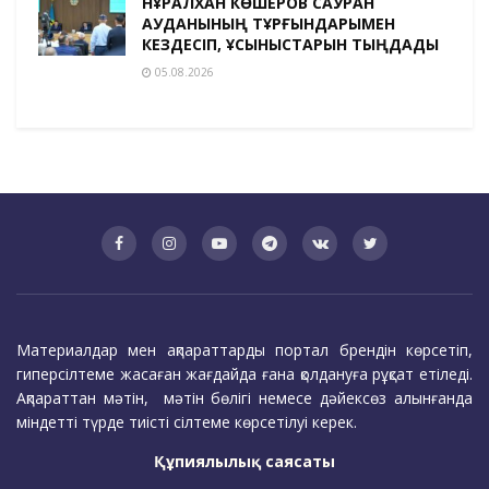
НҰРАЛХАН КӨШЕРОВ САУРАН
АУДАНЫНЫҢ ТҰРҒЫНДАРЫМЕН
КЕЗДЕСІП, ҰСЫНЫСТАРЫН ТЫҢДАДЫ
05.08.2026
Материалдар мен ақпараттарды портал брендін көрсетіп,
гиперсілтеме жасаған жағдайда ғана қолдануға рұқсат етіледі.
Ақпараттан мәтін, мәтін бөлігі немесе дәйексөз алынғанда
міндетті түрде тиісті сілтеме көрсетілуі керек.
Құпиялылық саясаты