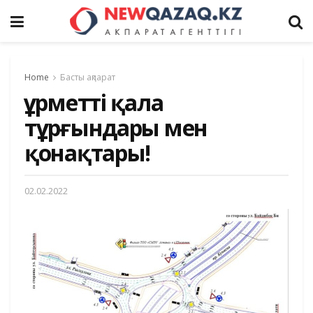
Home
Басты ақпарат
Құрметті қала
тұрғындары мен
қонақтары!
02.02.2022