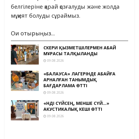
белгілеріне қарай қозғалуды және жолда
мұқият болуды сұраймыз.
Оқи отырыңыз...
ӘСКЕРИ ҚЫЗМЕТШІЛЕРМЕН АБАЙ
МҰРАСЫ ТАЛҚЫЛАНДЫ
09.08.2026
«БАЛАУСА» ЛАГЕРІНДЕ АБАЙҒА
АРНАЛҒАН ТАНЫМДЫҚ
БАҒДАРЛАМА ӨТТІ
09.08.2026
«ӘНДІ СҮЙСЕҢ, МЕНШЕ СҮЙ…»
АКУСТИКАЛЫҚ КЕШІ ӨТТІ
09.08.2026