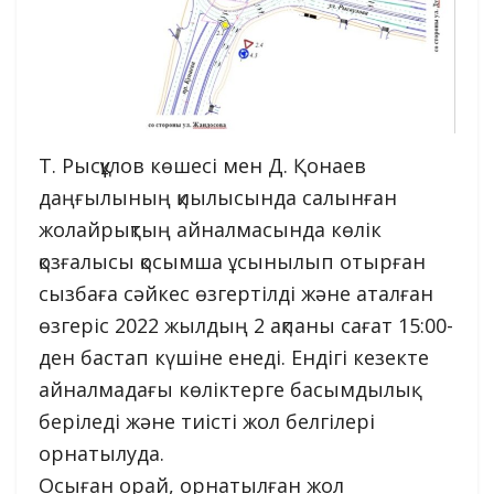
Т. Рысқұлов көшесі мен Д. Қонаев
даңғылының қиылысында салынған
жолайрықтың айналмасында көлік
қозғалысы қосымша ұсынылып отырған
сызбаға сәйкес өзгертілді және аталған
өзгеріс 2022 жылдың 2 ақпаны сағат 15:00-
ден бастап күшіне енеді. Ендігі кезекте
айналмадағы көліктерге басымдылық
беріледі және тиісті жол белгілері
орнатылуда.
Осыған орай, орнатылған жол