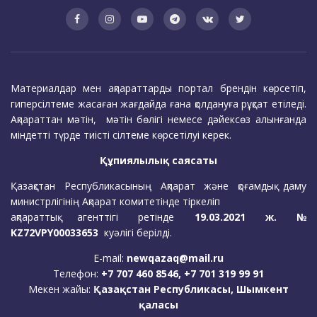
Материалдар мен ақпараттарды портал брендін көрсетіп,
гиперсілтеме жасаған жағдайда ғана қолдануға рұқсат етіледі.
Ақпараттан мәтін, мәтін бөлігі немесе дәйексөз алынғанда
міндетті түрде тиісті сілтеме көрсетілуі керек.
Құпиялылық саясаты
Қазақстан Республикасының Ақпарат және қоғамдық даму
министрлігінің Ақпарат комитетінде тіркеліп
ақпараттық агенттігі ретінде
19.03.2021 ж. №
KZ72VPY00033653
куәлігі берілді.
E-mail:
newqazaq@mail.ru
Телефон:
+7 707 460 8546, +7 701 319 99 91
Мекен жайы:
Қазақстан Республикасы, Шымкент
қаласы