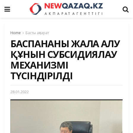
Home
Басты ақпарат
БАСПАНАНЫ ЖАЛҒА АЛУ
ҚҰНЫН СУБСИДИЯЛАУ
МЕХАНИЗМІ
ТҮСІНДІРІЛДІ
28.01.2022