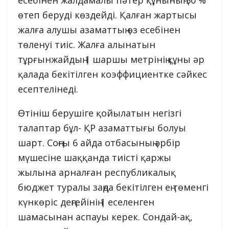
өтеп беруді көздейді. Қалған жартысы
жалға алушы азаматтың өз есебінен
төленуі тиіс. Жалға алынатын
тұрғынжайдың 1 шаршы метрінің құны әр
қалада бекітілген коэффициентке сәйкес
есептелінеді.
Өтініш берушіге қойылатын негізгі
талаптар бұл- ҚР азаматтығы болуы
шарт. Соңғы 6 айда отбасының әрбір
мүшесіне шаққанда тиісті қаржы
жылына арналған республикалық
бюджет туралы заңда бекітілген ең төменгі
күнкөріс деңгейінің 1 еселенген
шамасынан аспауы керек. Сондай-ақ,