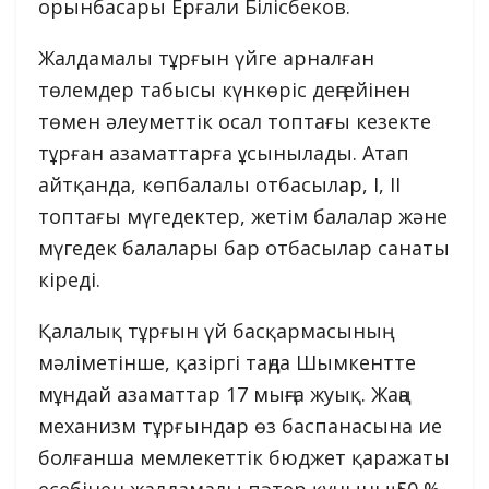
орынбасары Ерғали Білісбеков.
Жалдамалы тұрғын үйге арналған
төлемдер табысы күнкөріс деңгейінен
төмен әлеуметтік осал топтағы кезекте
тұрған азаматтарға ұсынылады. Атап
айтқанда, көпбалалы отбасылар, І, ІІ
топтағы мүгедектер, жетім балалар және
мүгедек балалары бар отбасылар санаты
кіреді.
Қалалық тұрғын үй басқармасының
мәліметінше, қазіргі таңда Шымкентте
мұндай азаматтар 17 мыңға жуық. Жаңа
механизм тұрғындар өз баспанасына ие
болғанша мемлекеттік бюджет қаражаты
есебінен жалдамалы пәтер құнының 50 %