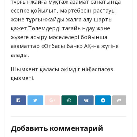
тұрғынжайға мұқтаж азамат санатында
есепке қойылып, мәртебесін растауы
және тұрғынжайды жалға алу шарты
қажет.Төлемдерді тағайындау және
жүзеге асыру мәселелері бойынша
азаматтар «Отбасы банк» АҚ-на жүгіне
алады.
Шымкент қаласы әкімдігінің баспасөз
қызметі.
Добавить комментарий