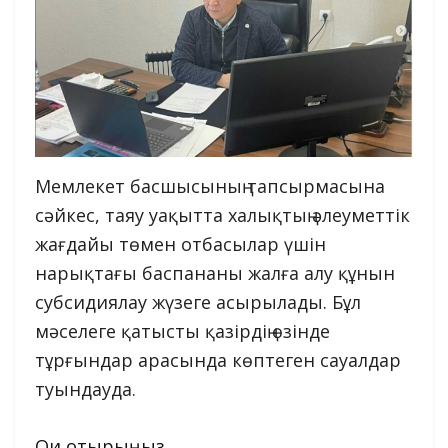
Мемлекет басшысының тапсырмасына
сәйкес, таяу уақытта халықтың әлеуметтік
жағдайы төмен отбасылар үшін
нарықтағы баспананы жалға алу құнын
субсидиялау жүзеге асырылады. Бұл
мәселеге қатысты қазірдің өзінде
тұрғындар арасында көптеген сауалдар
туындауда.
Оқи отырыңыз...