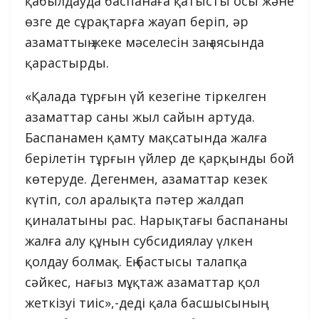
қабылдауда баспанаға қатысты осы және
өзге де сұрақтарға жауап беріп, әр
азаматтың жеке мәселесін заң аясында
қарастырды.
«Қалада тұрғын үй кезегіне тіркелген
азаматтар саны жыл сайын артуда.
Баспанамен қамту мақсатында жалға
берілетін тұрғын үйлер де қарқынды бой
көтеруде. Дегенмен, азаматтар кезек
күтіп, сол аралықта пәтер жалдап
қиналатыны рас. Нарықтағы баспананы
жалға алу құнын субсидиялау үлкен
қолдау болмақ. Ең бастысы талапқа
сәйкес, нағыз мұқтаж азаматтар қол
жеткізуі тиіс»,-деді қала басшысының