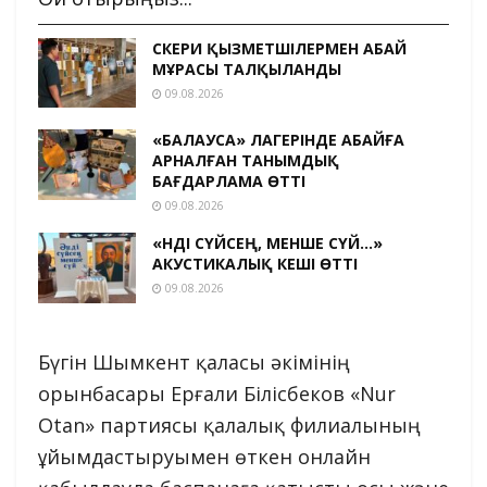
ӘСКЕРИ ҚЫЗМЕТШІЛЕРМЕН АБАЙ
МҰРАСЫ ТАЛҚЫЛАНДЫ
09.08.2026
«БАЛАУСА» ЛАГЕРІНДЕ АБАЙҒА
АРНАЛҒАН ТАНЫМДЫҚ
БАҒДАРЛАМА ӨТТІ
09.08.2026
«ӘНДІ СҮЙСЕҢ, МЕНШЕ СҮЙ…»
АКУСТИКАЛЫҚ КЕШІ ӨТТІ
09.08.2026
Бүгін Шымкент қаласы әкімінің
орынбасары Ерғали Білісбеков «Nur
Otan» партиясы қалалық филиалының
ұйымдастыруымен өткен онлайн