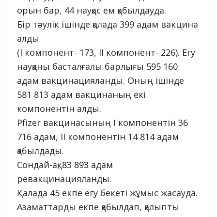
орын бар, 44 науқас ем қабылдауда.
Бір тәулік ішінде қалада 399 адам вакцина
алды
(I компонент- 173, II компонент- 226). Егу
науқаны басталғалы барлығы 595 160
адам вакцинацияланды. Оның ішінде
581 813 адам вакцинаның екі
компонентін алды.
Pfizer вакцинасының I компонентін 36
716 адам, II компонентін 14 814 адам
қабылдады.
Сондай-ақ, 83 893 адам
ревакцинацияланды.
Қалада 45 екпе егу бекеті жұмыс жасауда.
Азаматтарды екпе қабылдап, қалыпты