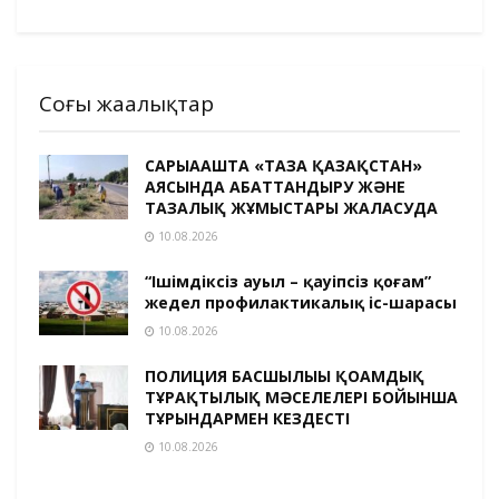
Соңғы жаңалықтар
САРЫАҒАШТА «ТАЗА ҚАЗАҚСТАН»
АЯСЫНДА АБАТТАНДЫРУ ЖӘНЕ
ТАЗАЛЫҚ ЖҰМЫСТАРЫ ЖАЛҒАСУДА
10.08.2026
“Ішімдіксіз ауыл – қауіпсіз қоғам”
жедел профилактикалық іс-шарасы
10.08.2026
ПОЛИЦИЯ БАСШЫЛЫҒЫ ҚОҒАМДЫҚ
ТҰРАҚТЫЛЫҚ МӘСЕЛЕЛЕРІ БОЙЫНША
ТҰРҒЫНДАРМЕН КЕЗДЕСТІ
10.08.2026