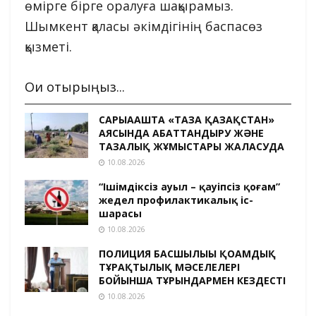
өмірге бірге оралуға шақырамыз.
Шымкент қаласы әкімдігінің баспасөз
қызметі.
Оқи отырыңыз...
САРЫАҒАШТА «ТАЗА ҚАЗАҚСТАН»
АЯСЫНДА АБАТТАНДЫРУ ЖӘНЕ
ТАЗАЛЫҚ ЖҰМЫСТАРЫ ЖАЛҒАСУДА
10.08.2026
“Ішімдіксіз ауыл – қауіпсіз қоғам”
жедел профилактикалық іс-
шарасы
10.08.2026
ПОЛИЦИЯ БАСШЫЛЫҒЫ ҚОҒАМДЫҚ
ТҰРАҚТЫЛЫҚ МӘСЕЛЕЛЕРІ
БОЙЫНША ТҰРҒЫНДАРМЕН КЕЗДЕСТІ
10.08.2026