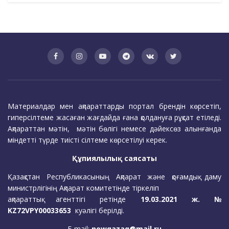
Материалдар мен ақпараттарды портал брендін көрсетіп,
гиперсілтеме жасаған жағдайда ғана қолдануға рұқсат етіледі.
Ақпараттан мәтін, мәтін бөлігі немесе дәйексөз алынғанда
міндетті түрде тиісті сілтеме көрсетілуі керек.
Құпиялылық саясаты
Қазақстан Республикасының Ақпарат және қоғамдық даму
министрлігінің Ақпарат комитетінде тіркеліп
ақпараттық агенттігі ретінде
19.03.2021 ж. №
KZ72VPY00033653
куәлігі берілді.
E-mail:
newqazaq@mail.ru