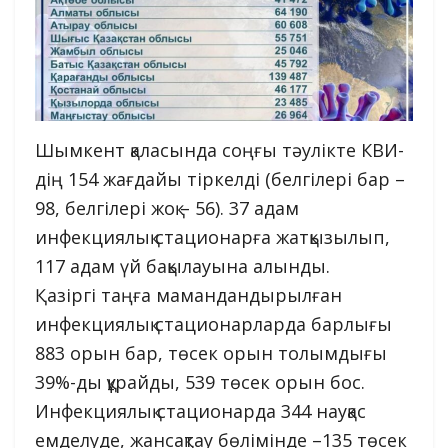
Шымкент қаласында соңғы тәулікте КВИ-
дің 154 жағдайы тіркелді (белгілері бар –
98, белгілері жоқ – 56). 37 адам
инфекциялық стационарға жатқызылып,
117 адам үй бақылауына алынды.
Қазіргі таңға мамандандырылған
инфекциялық стационарларда барлығы
883 орын бар, төсек орын толымдығы
39%-ды құрайды, 539 төсек орын бос.
Инфекциялық стационарда 344 науқас
емделуде, жансақтау бөлімінде –135 төсек