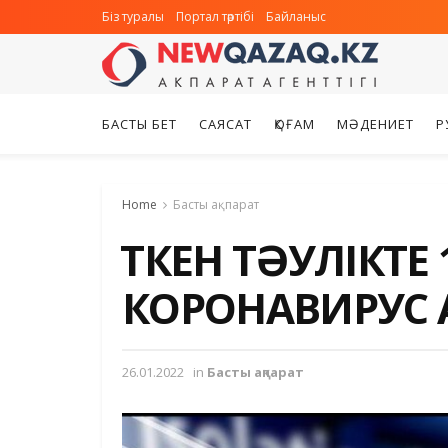
Біз туралы
Портал тәртібі
Байланыс
БАСТЫ БЕТ
САЯСАТ
ҚОҒАМ
МӘДЕНИЕТ
Р
Home
Басты ақпарат
ӨТКЕН ТӘУЛІКТЕ
КОРОНАВИРУС
26.01.2022
in
Басты ақпарат