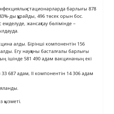
инфекциялық стационарларда барлығы 878
%-ды құрайды, 496 төсек орын бос.
 емделуде, жансақтау бөлімінде –
ылдауда.
акцина алды. Бірінші компонентін 156
 алды. Егу науқаны басталғалы барлығы
ың ішінде 581 490 адам вакцинаның екі
33 687 адам, II компонентін 14 306 адам
ияланды.
 қызметі.