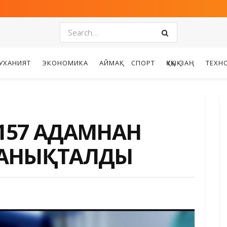
УХАНИЯТ
ЭКОНОМИКА
АЙМАҚ
СПОРТ
ҚҰҚЫҚ-ЗАҢ
ТЕХН
 157 АДАМНАН
 АНЫҚТАЛДЫ