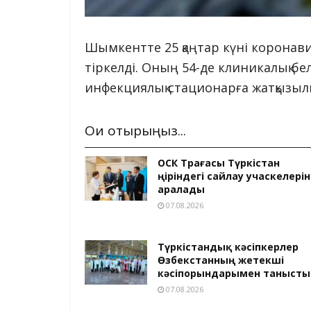
Шымкентте 25 қаңтар күні коронав
тіркелді. Оның 54-де клиникалық белг
инфекциялық стационарға жатқызыл
Оқи отырыңыз...
ОСК Төрағасы Түркістан
өңіріндегі сайлау учаскелерін
аралады
07.08.2026
Түркістандық кәсіпкерлер
Өзбекстанның жетекші
кәсіпорындарымен танысты
07.08.2026