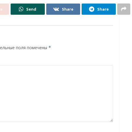
re
Send
Share
Share
ельные поля помечены
*