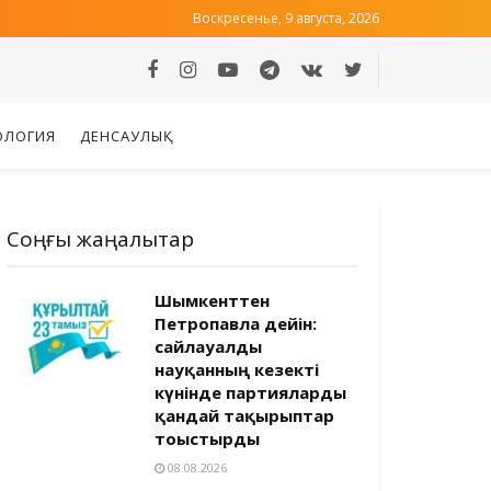
Воскресенье, 9 августа, 2026
ОЛОГИЯ
ДЕНСАУЛЫҚ
Соңғы жаңалықтар
Шымкенттен
Петропавлға дейін:
сайлауалды
науқанның кезекті
күнінде партияларды
қандай тақырыптар
тоғыстырды
08.08.2026