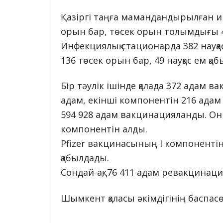
Қазіргі таңға мамандандырылған 
орын бар, төсек орын толымдығы 43
Инфекциялық стационарда 382 науқас
136 төсек орын бар, 49 науқас ем қаб
Бір тәулік ішінде қалада 372 адам в
адам, екінші компонентін 216 адам
594 928 адам вакцинацияланды. Он
компонентін алды.
Pfizer вакцинасының I компонентін 
қабылдады.
Сондай-ақ, 76 411 адам ревакцинац
Шымкент қаласы әкімдігінің баспасөз