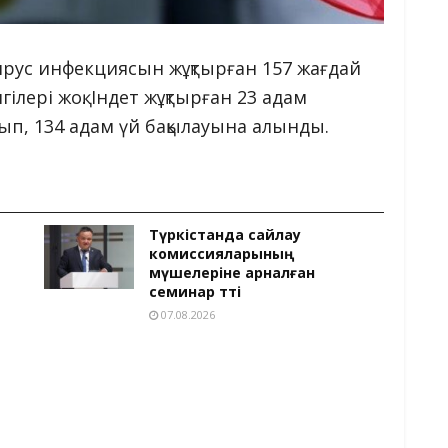
ирус инфекциясын жұқтырған 157 жағдай
ілері жоқ. Індет жұқтырған 23 адам
ып, 134 адам үй бақылауына алынды.
Түркістанда сайлау
комиссияларының
мүшелеріне арналған
семинар өтті
07.08.2026