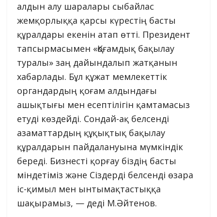
алдын алу шаралары сыбайлас
жемқорлыққа қарсы күрестің басты
құралдары екенін атап өтті. Президент
тапсырмасымен «Қоғамдық бақылау
туралы» заң дайындалып жатқанын
хабарлады. Бұл құжат мемлекеттік
органдардың қоғам алдындағы
ашықтығы мен есептілігін қамтамасыз
етуді көздейді. Сондай-ақ белсенді
азаматтардың құқықтық бақылау
құралдарын пайдалануына мүмкіндік
береді. Бизнесті қорғау біздің басты
міндетіміз және Сіздерді белсенді өзара
іс-қимыл мен ынтымақтастыққа
шақырамыз, — деді М.Әйтенов.