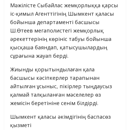
Мәжілісте Сыбайлас жемқорлыққа қарсы
іс-қимыл Агенттігінің Шымкент қаласы
бойынша департаменті басшысы
Ш.Өтеев мегаполистегі жемқорлық
әрекеттерінің көрініс табуы бойынша
қысқаша баяндап, қатысушылардың
сұрағына жауап берді.
Жиынды қорытындылаған қала
басшысы кәсіпкерлер тарапынан
айтылған ұсыныс, пікірлер тыңдаусыз
қалмай талқыланған мәселелер өз
жемісін беретініне сенім білдірді.
Шымкент қаласы әкімдігінің баспасөз
қызметі