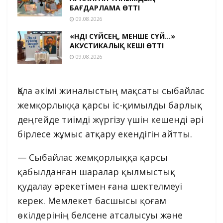
БАҒДАРЛАМА ӨТТІ
09.08.2026
«ӘНДІ СҮЙСЕҢ, МЕНШЕ СҮЙ…»
АКУСТИКАЛЫҚ КЕШІ ӨТТІ
09.08.2026
Қала әкімі жиналыстың мақсаты сыбайлас
жемқорлыққа қарсы іс-қимылды барлық
деңгейде тиімді жүргізу үшін кешенді әрі
бірлесе жұмыс атқару екендігін айтты.
— Сыбайлас жемқорлыққа қарсы
қабылданған шаралар қылмыстық
қудалау әрекетімен ғана шектелмеуі
керек. Мемлекет басшысы қоғам
өкілдерінің белсене атсалысуы және