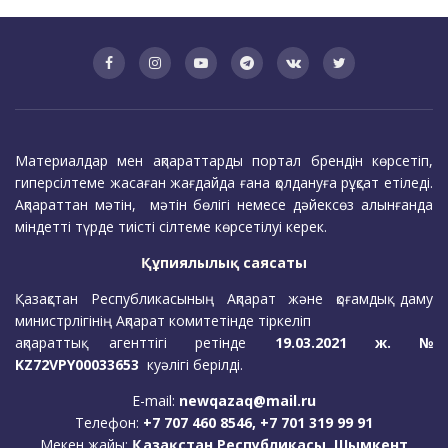
Материалдар мен ақпараттарды портал брендін көрсетіп,
гиперсілтеме жасаған жағдайда ғана қолдануға рұқсат етіледі.
Ақпараттан мәтін, мәтін бөлігі немесе дәйексөз алынғанда
міндетті түрде тиісті сілтеме көрсетілуі керек.
Құпиялылық саясаты
Қазақстан Республикасының Ақпарат және қоғамдық даму
министрлігінің Ақпарат комитетінде тіркеліп
ақпараттық агенттігі ретінде
19.03.2021 ж. №
KZ72VPY00033653
куәлігі берілді.
E-mail:
newqazaq@mail.ru
Телефон:
+7 707 460 8546, +7 701 319 99 91
Мекен жайы:
Қазақстан Республикасы, Шымкент