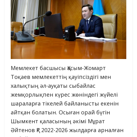
Мемлекет басшысы Қасым-Жомарт
Тоқаев мемлекеттің қауіпсіздігі мен
халықтың әл-ауқаты сыбайлас
жемқорлықпен күрес жөніндегі жүйелі
шараларға тікелей байланысты екенін
айтқан болатын. Осыған орай бүгін
Шымкент қаласының әкімі Мұрат
Әйтенов ҚР 2022-2026 жылдарға арналған