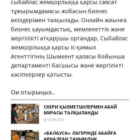
сыбайлас жемқорлыққа қарсы саясат
тұжырымдамасы жобасын бизнес
өкілдерімен талқылады. Онлайн жиынға
бизнес қауымдастық, мемлекеттік және
жергілікті атқарушы органдар, Сыбайлас
жемқорлыққа қарсы іс-қимыл
Агенттігінің Шымкент қаласы бойынша
департаменті басшысы және жергілікті
кәсіпкерлер қатысты.
Оқи отырыңыз...
ӘСКЕРИ ҚЫЗМЕТШІЛЕРМЕН АБАЙ
МҰРАСЫ ТАЛҚЫЛАНДЫ
09.08.2026
«БАЛАУСА» ЛАГЕРІНДЕ АБАЙҒА
АРНАЛҒАН ТАНЫМДЫҚ