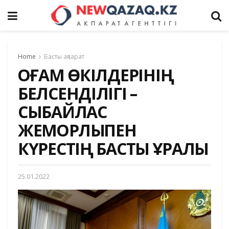
Home
Басты ақпарат
ҚОҒАМ ӨКІЛДЕРІНІҢ
БЕЛСЕНДІЛІГІ –
СЫБАЙЛАС
ЖЕМҚОРЛЫҚПЕН
КҮРЕСТІҢ БАСТЫ ҚҰРАЛЫ
25.01.2022