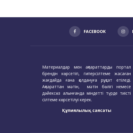
FACEBOOK
Материалдар мен ақпараттарды портал
брендін көрсетіп, гиперсілтеме жасаған
жағдайда ғана қолдануға рұқсат етіледі.
Ақпараттан мәтін, мәтін бөлігі немесе
дәйексөз алынғанда міндетті түрде тиісті
сілтеме көрсетілуі керек.
Құпиялылық саясаты