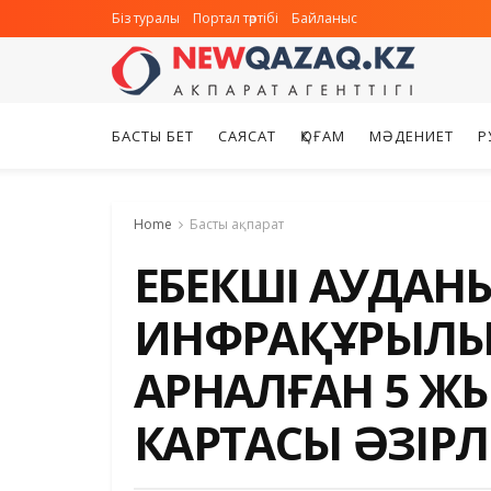
Біз туралы
Портал тәртібі
Байланыс
БАСТЫ БЕТ
САЯСАТ
ҚОҒАМ
МӘДЕНИЕТ
Р
Home
Басты ақпарат
ЕҢБЕКШІ АУДАН
ИНФРАҚҰРЫЛЫ
АРНАЛҒАН 5 
КАРТАСЫ ӘЗІРЛ