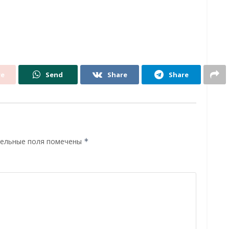
re
Send
Share
Share
ельные поля помечены
*