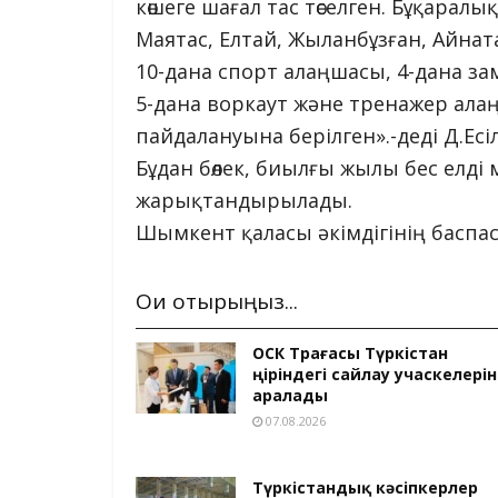
көшеге шағал тас төселген. Бұқара
Маятас, Елтай, Жыланбұзған, Айна
10-дана спорт алаңшасы, 4-дана з
5-дана воркаут және тренажер ал
пайдалануына берілген».-деді Д.Есі
Бұдан бөлек, биылғы жылы бес елді ме
жарықтандырылады.
Шымкент қаласы әкімдігінің баспасө
Оқи отырыңыз...
ОСК Төрағасы Түркістан
өңіріндегі сайлау учаскелерін
аралады
07.08.2026
Түркістандық кәсіпкерлер