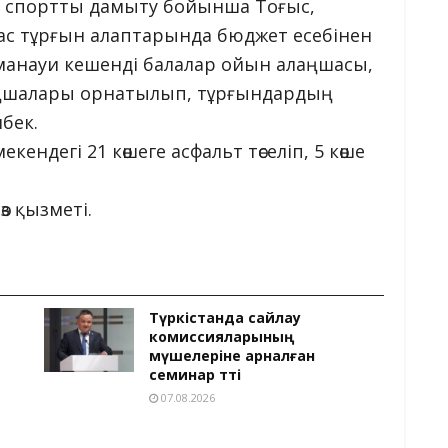
лық спортты дамыту бойынша Тоғыс,
тас тұрғын алаптарында бюджет есебінен
аманауи кешенді балалар ойын алаңшасы,
аңшалары орнатылып, тұрғындардың
лбек.
кендегі 21 көшеге асфальт төселіп, 5 көше
з қызметі.
Түркістанда сайлау
комиссияларының
мүшелеріне арналған
семинар өтті
07.08.2026