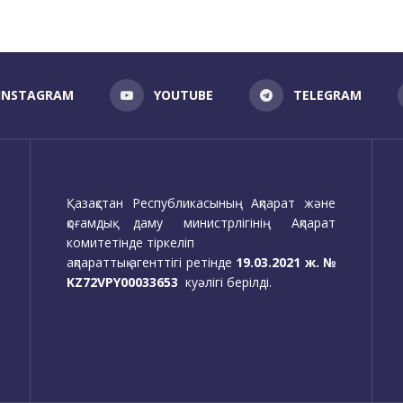
INSTAGRAM
YOUTUBE
TELEGRAM
Қазақстан Республикасының Ақпарат және
қоғамдық даму министрлігінің Ақпарат
комитетінде тіркеліп
ақпараттық агенттігі ретінде
19.03.2021 ж. №
KZ72VPY00033653
куәлігі берілді.