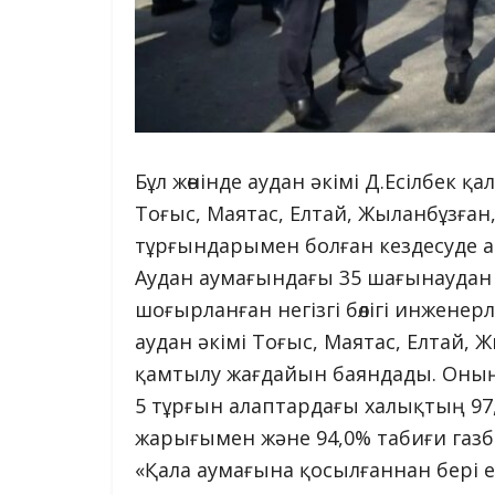
Бұл жөнінде аудан әкімі Д.Есілбек қ
Тоғыс, Маятас, Елтай, Жыланбұзға
тұрғындарымен болған кездесуде а
Аудан аумағындағы 35 шағынаудан
шоғырланған негізгі бөлігі инжене
аудан әкімі Тоғыс, Маятас, Елтай
қамтылу жағдайын баяндады. Оның
5 тұрғын алаптардағы халықтың 97,
жарығымен және 94,0% табиғи газб
«Қала аумағына қосылғаннан бері елд