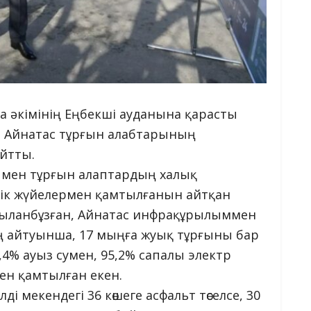
ала әкімінің Еңбекші ауданына қарасты
н, Айнатас тұрғын алабтарының
йтты.
 мен тұрғын алаптардың халық
рлік жүйелермен қамтылғанын айтқан
, Жыланбұзған, Айнатас инфрақұрылыммен
 айтуынша, 17 мыңға жуық тұрғыны бар
4% ауыз сумен, 95,2% сапалы электр
ен қамтылған екен.
і мекендегі 36 көшеге асфальт төселсе, 30