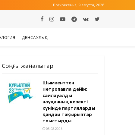
Воскресенье, 9 августа, 2026
ОЛОГИЯ
ДЕНСАУЛЫҚ
Соңғы жаңалықтар
Шымкенттен
Петропавлға дейін:
сайлауалды
науқанның кезекті
күнінде партияларды
қандай тақырыптар
тоғыстырды
08.08.2026