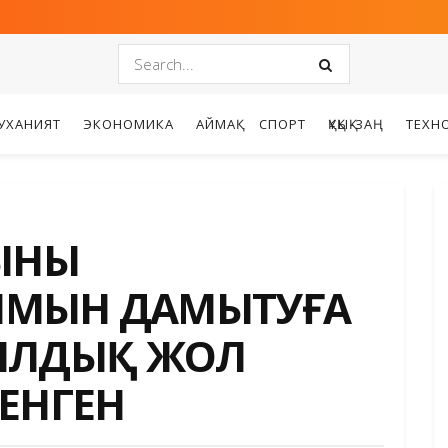
УХАНИЯТ
ЭКОНОМИКА
АЙМАҚ
СПОРТ
ҚҰҚЫҚ-ЗАҢ
ТЕХН
ЫНЫҢ
МЫН ДАМЫТУҒА
ЖЫЛДЫҚ ЖОЛ
ЕНГЕН