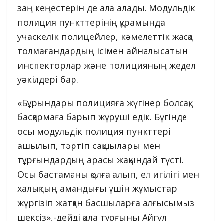
заң кеңестерін де ала алады. Модульдік
полиция пункттерінің құрамында
учаскелік полицейлер, кәмелеттік жасқа
толмағандардың ісімен айналысатын
инспекторлар және полицияның жедел
уәкілдері бар.
«Бұрындары полицияға жүгінер болсақ,
басқармаға барып жүруші едік. Бүгінде
осы модульдік полиция пункттері
ашылып, тәртіп сақшылары мен
тұрғындардың арасы жақындай түсті.
Осы бастаманы қолға алып, ел игілігі мен
халықтың амандығы үшін жұмыстар
жүргізіп жатқан басшыларға алғысымыз
шексіз»,-дейді қала тұрғыны Айгүл