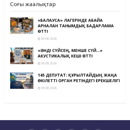
Соңғы жаңалықтар
«БАЛАУСА» ЛАГЕРІНДЕ АБАЙҒА
АРНАЛҒАН ТАНЫМДЫҚ БАҒДАРЛАМА
ӨТТІ
09.08.2026
«ӘНДІ СҮЙСЕҢ, МЕНШЕ СҮЙ…»
АКУСТИКАЛЫҚ КЕШІ ӨТТІ
09.08.2026
145 ДЕПУТАТ: ҚҰРЫЛТАЙДЫҢ ЖАҢА
ӨКІЛЕТТІ ОРГАН РЕТІНДЕГІ ЕРЕКШЕЛІГІ
09.08.2026