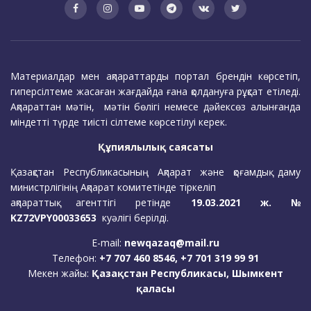
Материалдар мен ақпараттарды портал брендін көрсетіп,
гиперсілтеме жасаған жағдайда ғана қолдануға рұқсат етіледі.
Ақпараттан мәтін, мәтін бөлігі немесе дәйексөз алынғанда
міндетті түрде тиісті сілтеме көрсетілуі керек.
Құпиялылық саясаты
Қазақстан Республикасының Ақпарат және қоғамдық даму
министрлігінің Ақпарат комитетінде тіркеліп
ақпараттық агенттігі ретінде
19.03.2021 ж. №
KZ72VPY00033653
куәлігі берілді.
E-mail:
newqazaq@mail.ru
Телефон:
+7 707 460 8546, +7 701 319 99 91
Мекен жайы:
Қазақстан Республикасы, Шымкент
қаласы