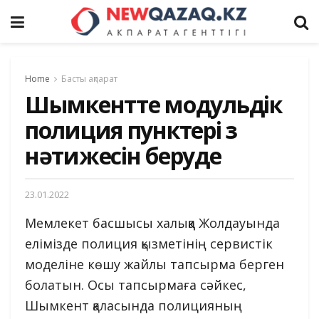
Home
Басты ақпарат
Шымкентте модульдік
полиция пунктері өз
нәтижесін беруде
23.01.2022
Мемлекет басшысы халыққа Жолдауында
елімізде полиция қызметінің сервистік
моделіне көшу жайлы тапсырма берген
болатын. Осы тапсырмаға сәйкес,
Шымкент қаласында полицияның