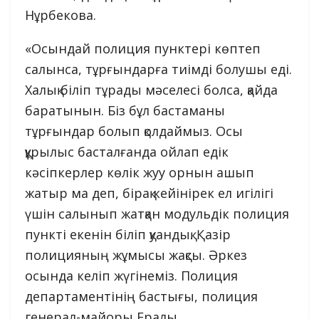
Нұрбекова.
«Осындай полиция пунктері көптеп
салынса, тұрғындарға тиімді болушы еді.
Халық біліп тұрады мәселесі болса, қайда
баратынын. Біз бұл бастаманы
тұрғындар болып қолдаймыз. Осы
құрылыс басталғанда ойлап едік
кәсіпкерлер көлік жуу орнын ашып
жатыр ма деп, бірақ кейінірек ел игілігі
үшін салынып жатқан модульдік полиция
пункті екенін біліп қуандық. Қазір
полицияның жұмысы жақсы. Әркез
осында келіп жүгінеміз. Полиция
департаментінің бастығы, полиция
генерал-майоры Ералы