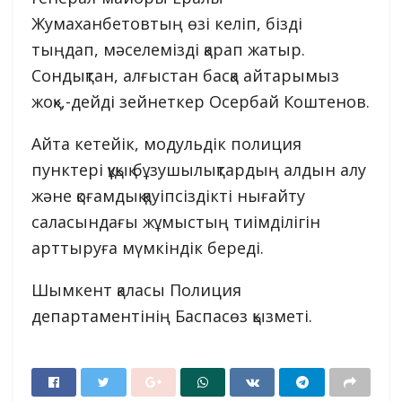
Жумаханбетовтың өзі келіп, бізді
тыңдап, мәселемізді қарап жатыр.
Сондықтан, алғыстан басқа айтарымыз
жоқ»,-дейді зейнеткер Осербай Коштенов.
Айта кетейік, модульдік полиция
пунктері құқық бұзушылықтардың алдын алу
және қоғамдық қауіпсіздікті нығайту
саласындағы жұмыстың тиімділігін
арттыруға мүмкіндік береді.
Шымкент қаласы Полиция
департаментінің Баспасөз қызметі.