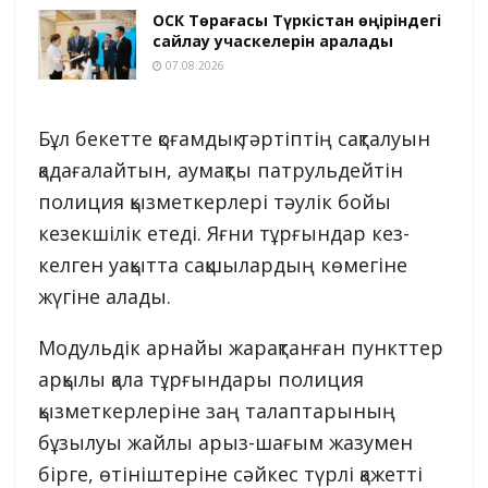
ОСК Төрағасы Түркістан өңіріндегі
сайлау учаскелерін аралады
07.08.2026
Бұл бекетте қоғамдық тәртіптің сақталуын
қадағалайтын, аумақты патрульдейтін
полиция қызметкерлері тәулік бойы
кезекшілік етеді. Яғни тұрғындар кез-
келген уақытта сақшылардың көмегіне
жүгіне алады.
Модульдік арнайы жарақтанған пункттер
арқылы қала тұрғындары полиция
қызметкерлеріне заң талаптарының
бұзылуы жайлы арыз-шағым жазумен
бірге, өтініштеріне сәйкес түрлі қажетті