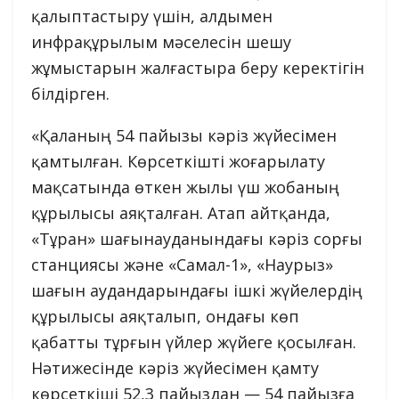
қалыптастыру үшін, алдымен
инфрақұрылым мәселесін шешу
жұмыстарын жалғастыра беру керектігін
білдірген.
«Қаланың 54 пайызы кәріз жүйесімен
қамтылған. Көрсеткішті жоғарылату
мақсатында өткен жылы үш жобаның
құрылысы аяқталған. Атап айтқанда,
«Тұран» шағынауданындағы кәріз сорғы
станциясы және «Самал-1», «Наурыз»
шағын аудандарындағы ішкі жүйелердің
құрылысы аяқталып, ондағы көп
қабатты тұрғын үйлер жүйеге қосылған.
Нәтижесінде кәріз жүйесімен қамту
көрсеткіші 52,3 пайыздан — 54 пайызға