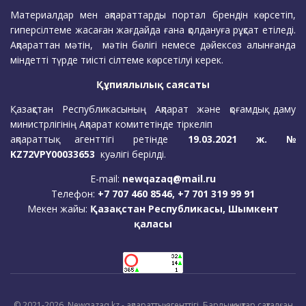
Материалдар мен ақпараттарды портал брендін көрсетіп,
гиперсілтеме жасаған жағдайда ғана қолдануға рұқсат етіледі.
Ақпараттан мәтін, мәтін бөлігі немесе дәйексөз алынғанда
міндетті түрде тиісті сілтеме көрсетілуі керек.
Құпиялылық саясаты
Қазақстан Республикасының Ақпарат және қоғамдық даму
министрлігінің Ақпарат комитетінде тіркеліп
ақпараттық агенттігі ретінде
19.03.2021 ж. №
KZ72VPY00033653
куәлігі берілді.
E-mail:
newqazaq@mail.ru
Телефон:
+7 707 460 8546, +7 701 319 99 91
Мекен жайы:
Қазақстан Республикасы, Шымкент
қаласы
© 2021-2026. Newqazaq.kz - ақпараттық агенттігі. Барлық құқықтар сақталған