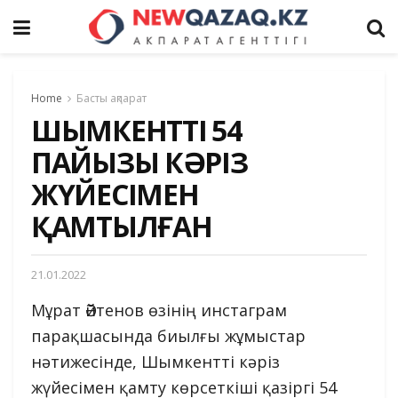
Home
Басты ақпарат
ШЫМКЕНТТІҢ 54
ПАЙЫЗЫ КӘРІЗ
ЖҮЙЕСІМЕН
ҚАМТЫЛҒАН
21.01.2022
Мұрат Әйтенов өзінің инстаграм
парақшасында биылғы жұмыстар
нәтижесінде, Шымкентті кәріз
жүйесімен қамту көрсеткіші қазіргі 54