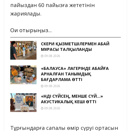
пайыздан 60 пайызға жететінін
жариялады.
Оқи отырыңыз...
ӘСКЕРИ ҚЫЗМЕТШІЛЕРМЕН АБАЙ
МҰРАСЫ ТАЛҚЫЛАНДЫ
09.08.2026
«БАЛАУСА» ЛАГЕРІНДЕ АБАЙҒА
АРНАЛҒАН ТАНЫМДЫҚ
БАҒДАРЛАМА ӨТТІ
09.08.2026
«ӘНДІ СҮЙСЕҢ, МЕНШЕ СҮЙ…»
АКУСТИКАЛЫҚ КЕШІ ӨТТІ
09.08.2026
Тұрғындарға сапалы өмір сүруі ортасын