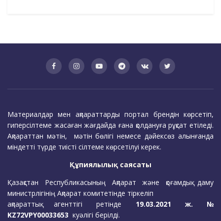
Материалдар мен ақпараттарды портал брендін көрсетіп,
гиперсілтеме жасаған жағдайда ғана қолдануға рұқсат етіледі.
Ақпараттан мәтін, мәтін бөлігі немесе дәйексөз алынғанда
міндетті түрде тиісті сілтеме көрсетілуі керек.
Құпиялылық саясаты
Қазақстан Республикасының Ақпарат және қоғамдық даму
министрлігінің Ақпарат комитетінде тіркеліп
ақпараттық агенттігі ретінде
19.03.2021 ж. №
KZ72VPY00033653
куәлігі берілді.