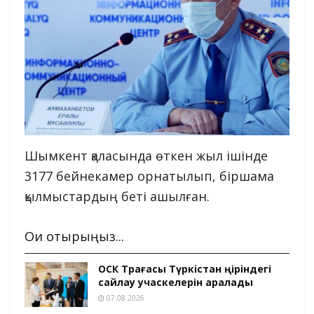
Шымкент қаласында өткен жыл ішінде
3177 бейнекамер орнатылып, біршама
қылмыстардың беті ашылған.
Оқи отырыңыз...
ОСК Төрағасы Түркістан өңіріндегі
сайлау учаскелерін аралады
07.08.2026