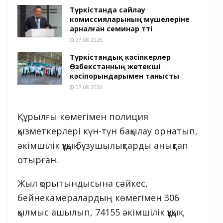
Түркістанда сайлау
комиссияларының мүшелеріне
арналған семинар өтті
07.08.2026
Түркістандық кәсіпкерлер
Өзбекстанның жетекші
кәсіпорындарымен танысты
07.08.2026
Құрылғы көмегімен полиция
қызметкерлері күн-түн бақылау орнатып,
әкімшілік құқық бұзушылықтарды анықтап
отырған.
Жыл қорытындысына сәйкес,
бейнекамералардың көмегімен 306
қылмыс ашылып, 74155 әкімшілік құқық