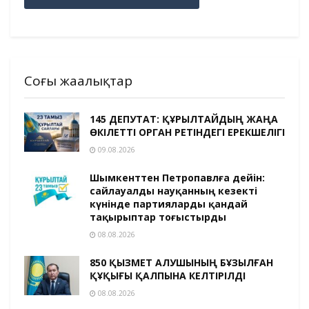
Соңғы жаңалықтар
145 ДЕПУТАТ: ҚҰРЫЛТАЙДЫҢ ЖАҢА
ӨКІЛЕТТІ ОРГАН РЕТІНДЕГІ ЕРЕКШЕЛІГІ
09.08.2026
Шымкенттен Петропавлға дейін:
сайлауалды науқанның кезекті
күнінде партияларды қандай
тақырыптар тоғыстырды
08.08.2026
850 ҚЫЗМЕТ АЛУШЫНЫҢ БҰЗЫЛҒАН
ҚҰҚЫҒЫ ҚАЛПЫНА КЕЛТІРІЛДІ
08.08.2026