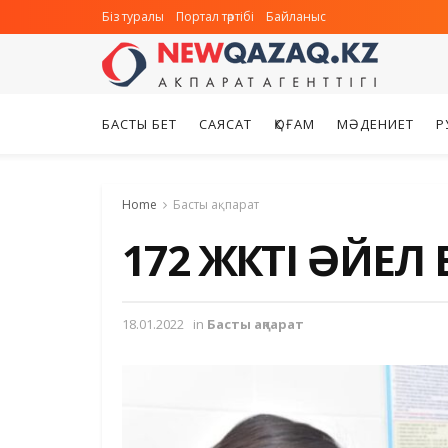
Біз туралы
Портал тәртібі
Байланыс
БАСТЫ БЕТ
САЯСАТ
ҚОҒАМ
МӘДЕНИЕТ
Р
Home
Басты ақпарат
172 ЖҮКТІ ӘЙЕЛ
18.01.2022
in
Басты ақпарат