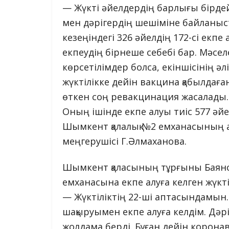
— Жүкті әйелдердің барлығы бірдей
мен дәрігердің шешіміне байланысты
кезеңіндегі 326 әйелдің 172-сі екп
екпеудің бірнеше себебі бар. Мәсел
көрсетілімдер болса, екіншісінің әлі
жүктілікке дейін вакцина қабылдаға
өткен соң ревакцинация жасалады. 
Оның ішінде екпе алуы тиіс 577 әйе
Шымкент қалалық №2 емханасының а
меңгерушісі Г.Әлмаханова.
Шымкент қаласының тұрғыны Баянс
емханасына екпе алуға келген жүкті 
— Жүктіліктің 22-ші аптасындамын.
шақыруымен екпе алуға келдім. Дәр
жолдама берді. Бұған дейін корон