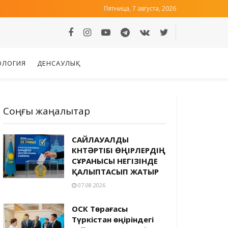
Пятница, 7 августа, 2026
ОЛОГИЯ
ДЕНСАУЛЫҚ
Соңғы жаңалықтар
САЙЛАУАЛДЫ
КҮНТӘРТІБІ ӨҢІРЛЕРДІҢ
СҰРАНЫСЫ НЕГІЗІНДЕ
ҚАЛЫПТАСЫП ЖАТЫР
07.08.2026
ОСК Төрағасы
Түркістан өңіріндегі