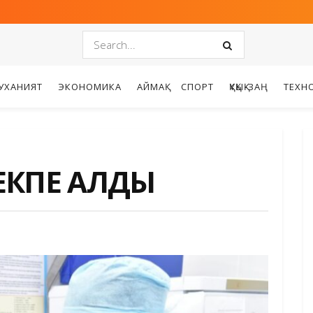
УХАНИЯТ
ЭКОНОМИКА
АЙМАҚ
СПОРТ
ҚҰҚЫҚ-ЗАҢ
ТЕХН
 ЕКПЕ АЛДЫ