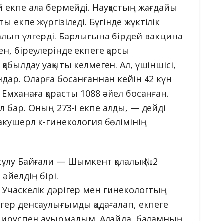
 екпе ала бермейді. Науқастың жағдайы
 екпе жүргізіледі. Бүгінде жүктілік
е алып үлгерді. Барлығына бірдей вакцина
ен, біреулерінде екпеге қарсы
 қабылдау уақыты келмеген. Ал, үшіншісі,
ндар. Оларға босанғаннан кейін 42 күн
Емханаға қарасты 1088 әйел босанған.
л бар. Оның 273-і екпе алды, — дейді
кушерлік-гинекология бөлімінің
ұлу Байғали — Шымкент қалалық №2
әйелдің бірі.
 Учаскелік дәрігер мен гинекологтың
ігер денсаулығымды қадағалап, екпеге
авируспен ауырмадым. Алайда, баламның