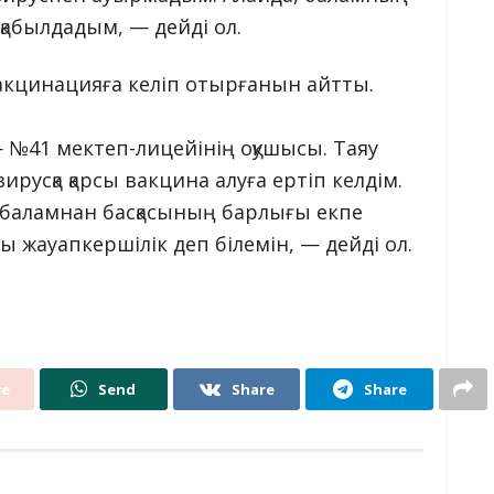
қабылдадым, — дейді ол.
акцинацияға келіп отырғанын айтты.
.
№41 мектеп-лицейінің оқушысы. Таяу
вирусқа қарсы вакцина алуға ертіп келдім.
і баламнан басқасының барлығы екпе
жауапкершілік деп білемін, — дейді ол.
re
Send
Share
Share