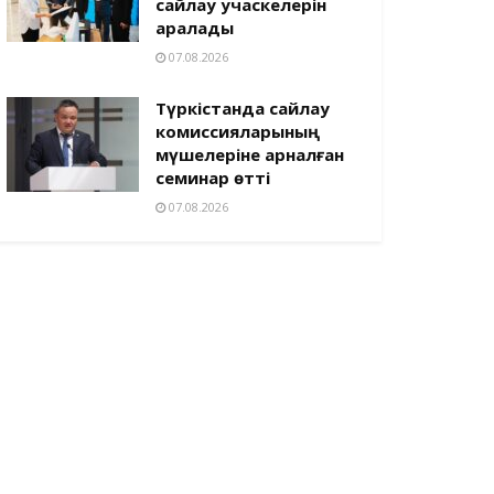
сайлау учаскелерін
аралады
07.08.2026
Түркістанда сайлау
комиссияларының
мүшелеріне арналған
семинар өтті
07.08.2026