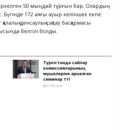
іркелген 50 мыңдай тұрғын бар. Олардың
с. Бүгінде 172 аяғы ауыр келіншек екпе
алалық денсаулық сақтау басқармасы
сында белгілі болды.
Түркістанда сайлау
комиссияларының
мүшелеріне арналған
семинар өтті
07.08.2026