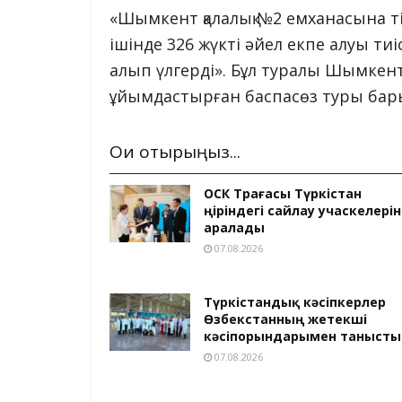
«Шымкент қалалық №2 емханасына т
ішінде 326 жүкті әйел екпе алуы тиі
алып үлгерді». Бұл туралы Шымкент қ
ұйымдастырған баспасөз туры бары
Оқи отырыңыз...
ОСК Төрағасы Түркістан
өңіріндегі сайлау учаскелерін
аралады
07.08.2026
Түркістандық кәсіпкерлер
Өзбекстанның жетекші
кәсіпорындарымен танысты
07.08.2026