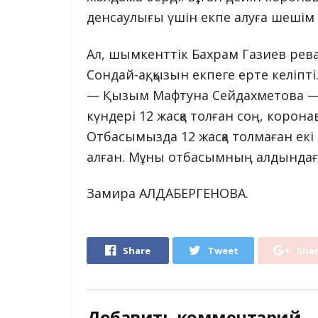
денсаулығы үшін екпе алуға шешім 
Ал, шымкенттік Бахрам Газиев рев
Сондай-ақ, қызын екпеге ерте келіпті
— Қызым Мафтуна Сейдахметова — 
күндері 12 жасқа толған соң, корона
Отбасымызда 12 жасқа толмаған ек
алған. Мұны отбасымның алдындағы 
Замира АЛДАБЕРГЕНОВА.
Share
Tweet
Sha
Добавить комментарий