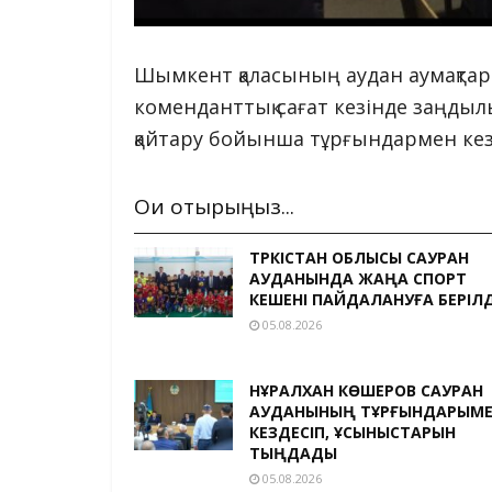
Шымкент қаласының аудан аумақта
коменданттық сағат кезінде заңдылық
қайтару бойынша тұрғындармен кезд
Оқи отырыңыз...
ТҮРКІСТАН ОБЛЫСЫ САУРАН
АУДАНЫНДА ЖАҢА СПОРТ
КЕШЕНІ ПАЙДАЛАНУҒА БЕРІЛД
05.08.2026
НҰРАЛХАН КӨШЕРОВ САУРАН
АУДАНЫНЫҢ ТҰРҒЫНДАРЫМ
КЕЗДЕСІП, ҰСЫНЫСТАРЫН
ТЫҢДАДЫ
05.08.2026