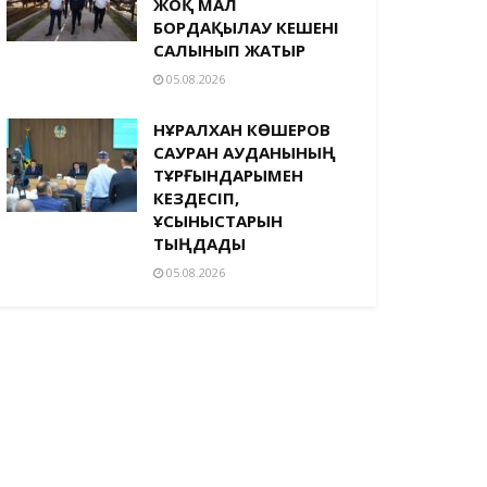
ЖОҚ МАЛ
БОРДАҚЫЛАУ КЕШЕНІ
САЛЫНЫП ЖАТЫР
05.08.2026
НҰРАЛХАН КӨШЕРОВ
САУРАН АУДАНЫНЫҢ
ТҰРҒЫНДАРЫМЕН
КЕЗДЕСІП,
ҰСЫНЫСТАРЫН
ТЫҢДАДЫ
05.08.2026