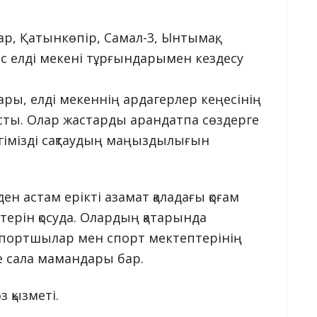
ар, Қатынкөпір, Самал-3, Ынтымақ,
ас елді мекені тұрғындарымен кездесу
тары, елді мекеннің ардагерлер кеңесінің
тысты. Олар жастарды арандатпа сөздерге
лігімізді сақтаудың маңыздылығын
-ден астам ерікті азамат қаладағы қоғам
естерін қосуда. Олардың қатарында
спортшылар мен спорт мектептерінің
де сала мамандары бар.
 қызметі.