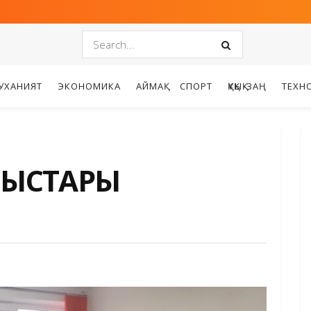
УХАНИЯТ
ЭКОНОМИКА
АЙМАҚ
СПОРТ
ҚҰҚЫҚ-ЗАҢ
ТЕХН
МЫСТАРЫ