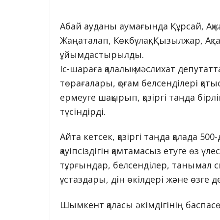
Абай ауданы аумағында Құрсай, Ақж
Жаңаталап, Көкбұлақ, Қызылжар, Ақт
ұйымдастырылды.
Іс-шараға қалалық мәслихат депутат
төрағалары, қоғам белсенділері қа
ермеуге шақырып, қазіргі таңда бір
түсіндірді.
Айта кетсек, қазіргі таңда қалада 500
қауіпсіздігін қамтамасыз етуге өз үл
тұрғындар, белсенділер, танымал 
ұстаздары, дін өкілдері және өзге 
Шымкент қаласы әкімдігінің баспасөз