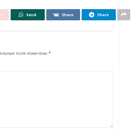
re
Send
Share
Share
ельные поля помечены
*