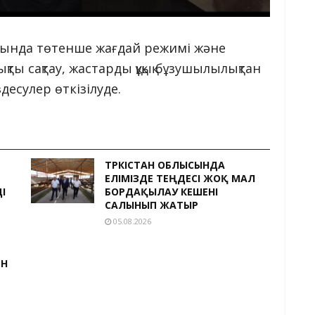
рында төтенше жағдай режимі және
ты сақтау, жастарды құқық бұзушылылықтан
есулер өткізілуде.
ТҮРКІСТАН ОБЛЫСЫНДА
ЕЛІМІЗДЕ ТЕҢДЕСІ ЖОҚ МАЛ
І
БОРДАҚЫЛАУ КЕШЕНІ
САЛЫНЫП ЖАТЫР
05.08.2026
ЕН