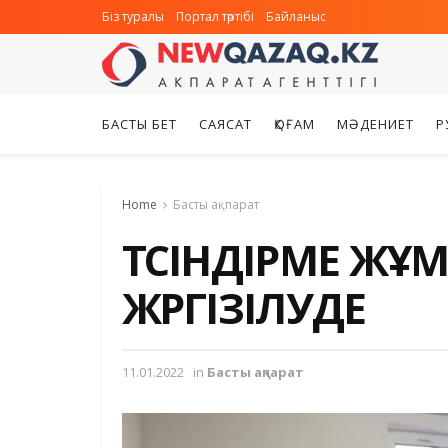
Біз туралы
Портал тәртібі
Байланыс
БАСТЫ БЕТ
САЯСАТ
ҚОҒАМ
МӘДЕНИЕТ
Р
Home
Басты ақпарат
ТҮСІНДІРМЕ ЖҰ
ЖҮРГІЗІЛУДЕ
11.01.2022
in
Басты ақпарат