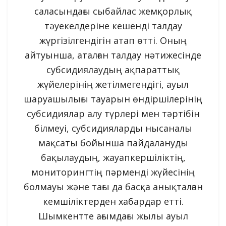
саласындағы сыбайлас жемқорлық
тәуекелдеріне кешенді талдау
жүргізілгендігін атап өтті. Оның
айтуынша, аталған талдау нәтижесінде
субсидиялаудың ақпараттық
жүйелерінің жетілмегендігі, ауыл
шаруашылығы тауарын өндіршілерінің
субсидиялар алу түрлері мен тәртібін
білмеуі, субсидияларды нысаналы
мақсаты бойынша пайдалануды
бақылаудың, жауапкершіліктің,
мониторингтің пәрменді жүйесінің
болмауы және тағы да басқа анықталған
кемшіліктерден хабардар етті.
Шымкентте ағымдағы жылы ауыл