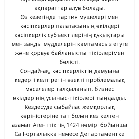
ақпараттар алуға болады.
Өз кезегінде партия мүшелері мен
кәсіпкерлер палатасының өкілдері
кәсіпкерлік субъектілерінің құқықтары
мен заңды мүдделерін қамтамасыз етуге
және қорғауға байланысты пікірлерімен
бөлісті.
Сондай-ақ, кәсіпкерліктің дамуына
кедергі келтіретін өзекті проблемалық
мәселелер талқыланып, бизнес
өкілдерінің ұсыныс-пікірлері тыңдалды.
Кездесуде сыбайлас жемқорлық
көріністеріне тап болған кез келген
азамат Агенттіктің 1424 нөмірі бойынша
CaII-орталыққа немесе Департаментке