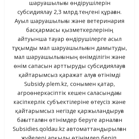
шаруашылығы өндірушілерін
субсидиялау 2,3 млрд.теңгені құраған.
Ауыл шаруашылығы және ветеринария
басқармасы қызметкерлерінің
айтуынша тауар өндірушілерге асыл
тұқымды мал шаруашылығын дамытуды,
мал шаруашылығының өнімділігін және
өнім сапасын арттыруды субсидиялауға
қайтарымсыз қаражат алуға өтінімді
Subsidy.plem.kz, сонымен қатар,
агроөнеркәсіптік кешен саласындағы
кәсіпкерлік субъектілеріне өтеусіз және
қайтарымсыз негізде қаржыландыруға
бағытталған өтінімдер беруге арналған
Subsidies.qoldau.kz автоматтандырылған
жүйелері арқылы өтінімдер беріп,