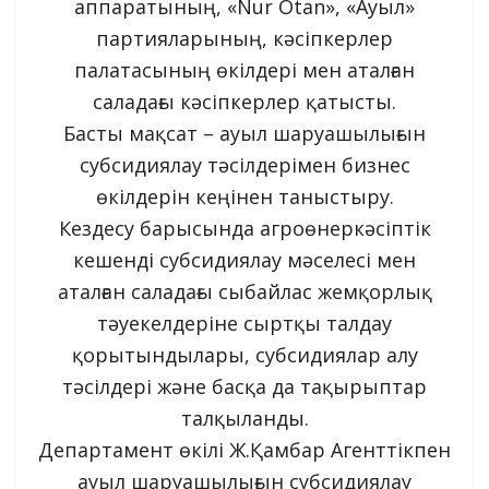
аппаратының, «Nur Otan», «Ауыл»
партияларының, кәсіпкерлер
палатасының өкілдері мен аталған
саладағы кәсіпкерлер қатысты.
Басты мақсат – ауыл шаруашылығын
субсидиялау тәсілдерімен бизнес
өкілдерін кеңінен таныстыру.
Кездесу барысында агроөнеркәсіптік
кешенді субсидиялау мәселесі мен
аталған саладағы сыбайлас жемқорлық
тәуекелдеріне сыртқы талдау
қорытындылары, субсидиялар алу
тәсілдері және басқа да тақырыптар
талқыланды.
Департамент өкілі Ж.Қамбар Агенттікпен
ауыл шаруашылығын субсидиялау