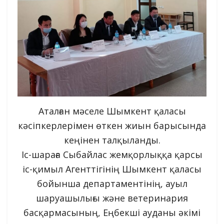
Аталған мәселе Шымкент қаласы
кәсіпкерлерімен өткен жиын барысында
кеңінен талқыланды.
Іс-шараға Сыбайлас жемқорлыққа қарсы
іс-қимыл Агенттігінің Шымкент қаласы
бойынша департаментінің, ауыл
шаруашылығы және ветеринария
басқармасының, Еңбекші ауданы әкімі