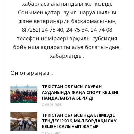
хабарласа алатындығы жеткізілді.
Сонымен қатар, ауыл шаруашылығы
және ветеринария басқармасының
8(7252) 24-75-40, 24-75-34, 24-74-08
телефон нөмірлері арқылы субсидия
бойынша ақпаратты алуға болатындығы
хабарланды.
Оқи отырыңыз...
ТҮРКІСТАН ОБЛЫСЫ САУРАН
АУДАНЫНДА ЖАҢА СПОРТ КЕШЕНІ
ПАЙДАЛАНУҒА БЕРІЛДІ
05.08.2026
ТҮРКІСТАН ОБЛЫСЫНДА ЕЛІМІЗДЕ
ТЕҢДЕСІ ЖОҚ МАЛ БОРДАҚЫЛАУ
КЕШЕНІ САЛЫНЫП ЖАТЫР
05.08.2026