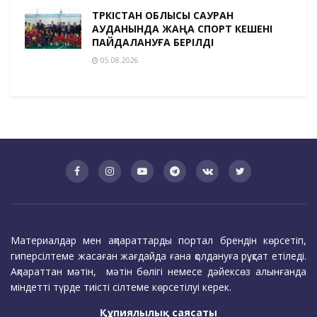
ТҮРКІСТАН ОБЛЫСЫ САУРАН
АУДАНЫНДА ЖАҢА СПОРТ КЕШЕНІ
ПАЙДАЛАНУҒА БЕРІЛДІ
05.08.2026
Материалдар мен ақпараттарды портал брендін көрсетіп,
гиперсілтеме жасаған жағдайда ғана қолдануға рұқсат етіледі.
Ақпараттан мәтін, мәтін бөлігі немесе дәйексөз алынғанда
міндетті түрде тиісті сілтеме көрсетілуі керек.
Құпиялылық саясаты